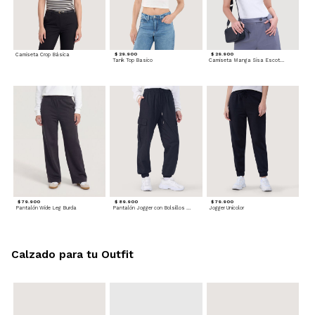
Camiseta Crop Básica
$ 29.900
$ 29.900
Tank Top Basico
Camiseta Manga Sisa Escotada
$ 79.900
$ 89.900
$ 79.900
Pantalón Wide Leg Burda
Pantalón Jogger con Bolsillos Cargo
Jogger Unicolor
Calzado para tu Outfit