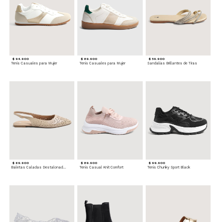
$ 94.900
$ 89.900
$ 59.900
Tenis Casuales para Mujer
Tenis Casuales para Mujer
Sandalias Brillantes de Tiras
$ 69.900
$ 89.900
$ 99.900
Baletas Caladas Destalonadas
Tenis Casual Knit Comfort
Tenis Chunky Sport Black