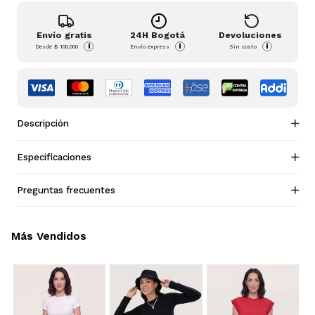
Envío gratis
24H Bogotá
Devoluciones
i
i
i
Desde
$ 100.000
Envío express
Sin costo
Descripción
Especificaciones
Preguntas frecuentes
Más Vendidos