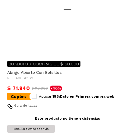
20%DCTO X COMPRAS DE $160.000
Abrigo Abierto Con Bolsillos
REF. 40080182
$ 71.940
$ 119.900
-40%
Cupón:
Aplicar
15%Dcto en Primera compra web
Guia de tallas
Este producto no tiene existencias
Calcular tiempo de envío