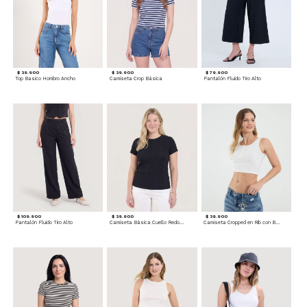
$ 39.900
$ 39.900
$ 79.900
Top Basico Hombro Ancho
Camiseta Crop Básica
Pantalón Fluido Tiro Alto
$ 109.900
$ 39.900
$ 39.900
Pantalón Fluido Tiro Alto
Camiseta Básica Cuello Redondo
Camiseta Cropped en Rib con Botones