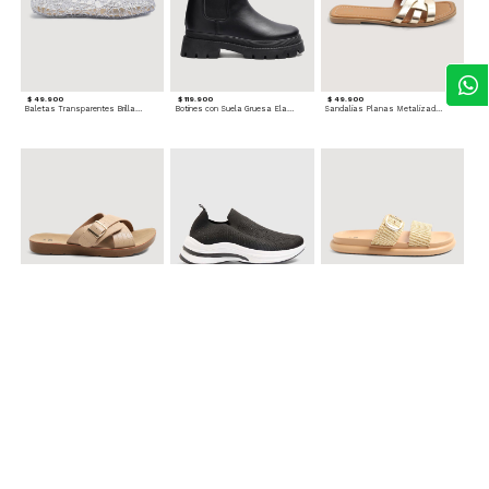
$ 49.900
$ 119.900
$ 49.900
Baletas Transparentes Brillantes
Botines con Suela Gruesa Elastizada
Sandalias Planas Metalizadas
$ 49.900
$ 79.900
$ 69.900
Sandalias Cruzadas con Hebilla
Tenis Deportivas con Brillos para mujer
Sandalias Doble Tira Texturizada