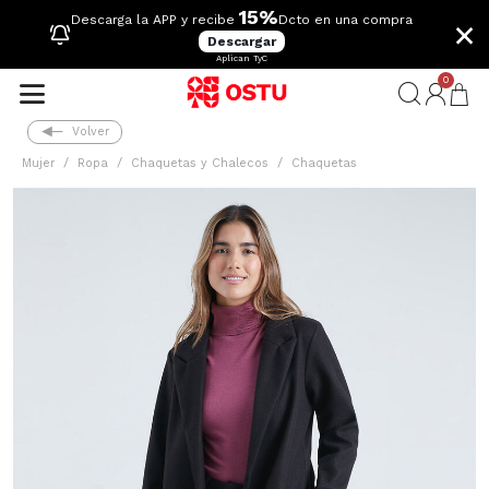
15%
×
Descarga la APP y recibe
Dcto en una compra
Descargar
Aplican TyC
0
Volver
Mujer
Ropa
Chaquetas y Chalecos
Chaquetas