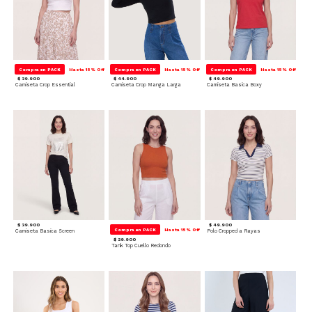
Compra en PACK
Hasta 15% Off
Compra en PACK
Hasta 15% Off
Compra en PACK
Hasta 15% Off
$ 39.900
$ 44.900
$ 49.900
Camiseta Crop Essential
Camiseta Crop Manga Larga
Camiseta Basica Boxy
$ 39.900
$ 49.900
Compra en PACK
Hasta 15% Off
Camiseta Basica Screen
Polo Cropped a Rayas
$ 29.900
Tank Top Cuello Redondo