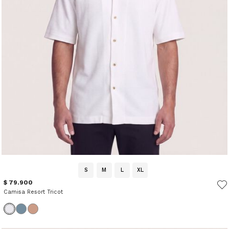
S
M
L
XL
$ 79.900
Camisa Resort Tricot