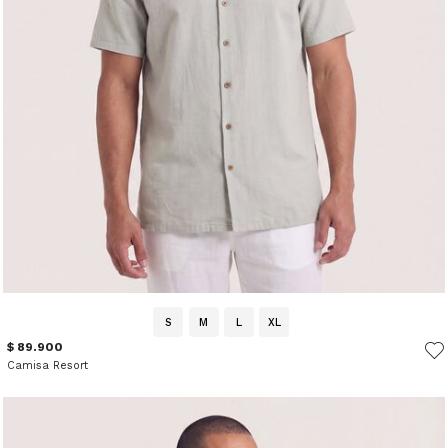
S
M
L
XL
$ 89.900
Camisa Resort