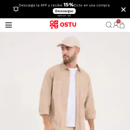
15%
×
Descarga la APP y recibe
Dcto en una compra
Descargar
Aplican TyC
0