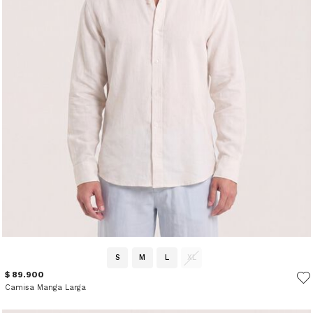
S
M
L
XL
$ 89.900
Camisa Manga Larga