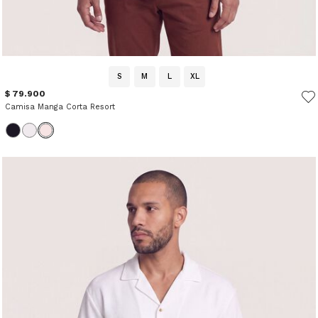
S
M
L
XL
$ 79.900
Camisa Manga Corta Resort