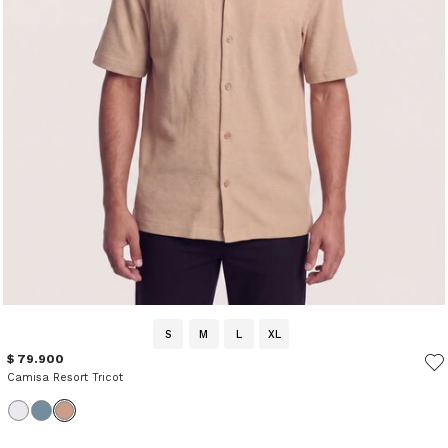
S
M
L
XL
$ 79.900
Camisa Resort Tricot