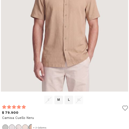
S
M
L
XL
$ 79.900
Camisa Cuello Neru
+ 3 Colores