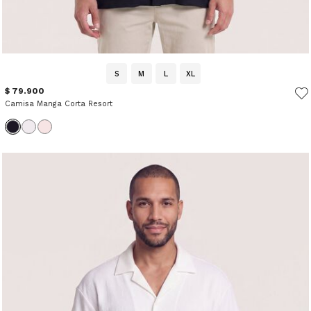
S
M
L
XL
$ 79.900
Camisa Manga Corta Resort