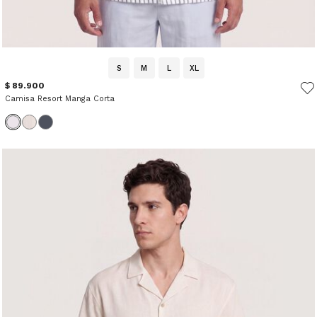
S
M
L
XL
$ 89.900
Camisa Resort Manga Corta