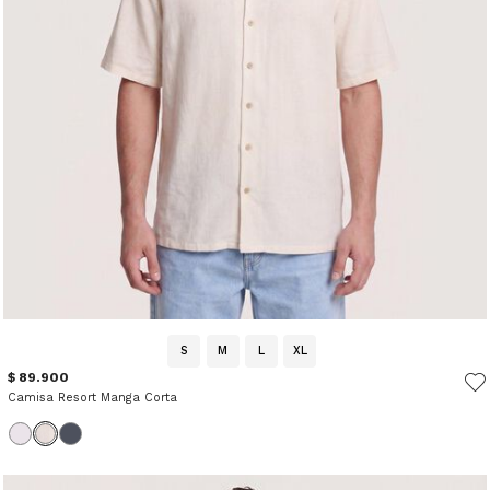
S
M
L
XL
$ 89.900
Camisa Resort Manga Corta