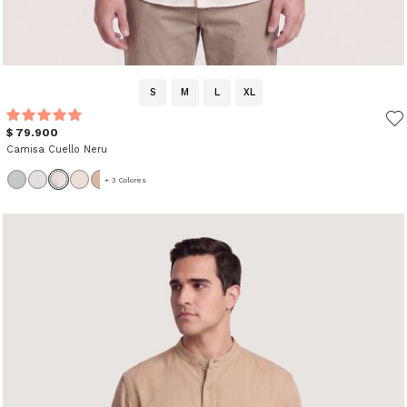
S
M
L
XL
$ 79.900
Camisa Cuello Neru
+ 3 Colores