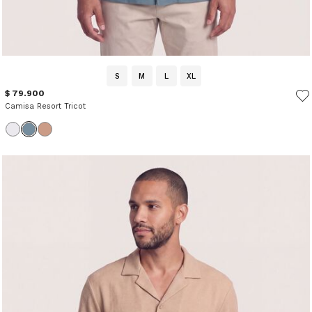
S
M
L
XL
$ 79.900
Camisa Resort Tricot