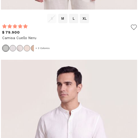
S
M
L
XL
$ 79.900
Camisa Cuello Neru
+ 3 Colores