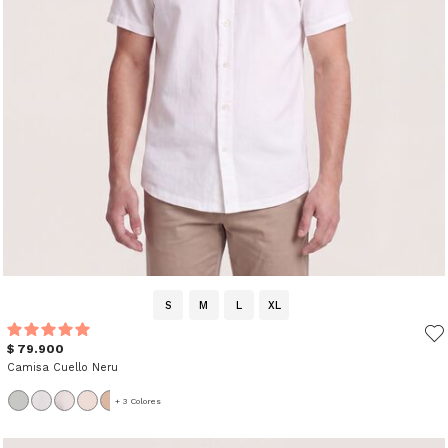
S
M
L
XL
$ 79.900
Camisa Cuello Neru
+ 3 Colores