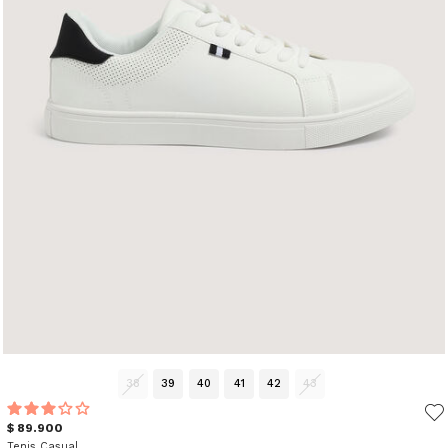
38
39
40
41
42
43
$ 89.900
Tenis Casual