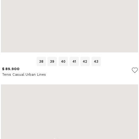
38
39
40
41
42
43
$ 89.900
Tenis Casual Urban Lines