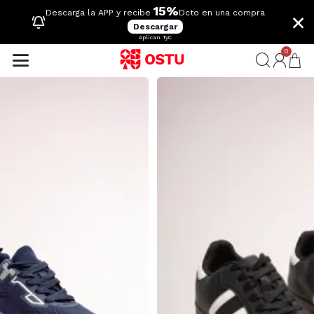
15%
×
Descarga la APP y recibe
Dcto en una compra
Descargar
Aplican TyC
0