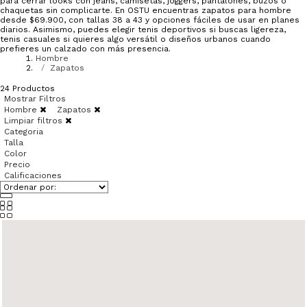
para cerrar looks con jeans, camisetas, joggers, pantalones, buzos o
chaquetas sin complicarte. En OSTU encuentras zapatos para hombre
desde $69.900, con tallas 38 a 43 y opciones fáciles de usar en planes
diarios. Asimismo, puedes elegir tenis deportivos si buscas ligereza,
tenis casuales si quieres algo versátil o diseños urbanos cuando
prefieres un calzado con más presencia.
Hombre
Zapatos
24
Productos
Mostrar Filtros
Hombre
Zapatos
Limpiar filtros
Categoria
Talla
Color
Precio
Calificaciones