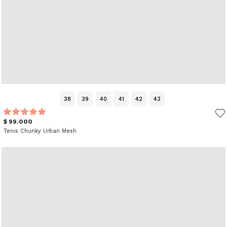
38
39
40
41
42
43
$ 99.000
Tenis Chunky Urban Mesh