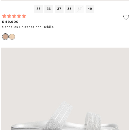
35
36
37
38
39
40
$ 49.900
Sandalias Cruzadas con Hebilla