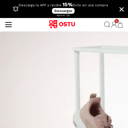
15%
×
Descarga la APP y recibe
Dcto en una compra
Descargar
Aplican TyC
0