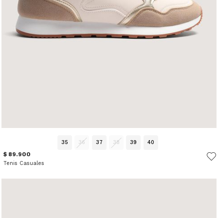
35
36
37
38
39
40
$ 89.900
Tenis Casuales