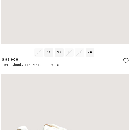
35
36
37
38
39
40
$ 99.900
Tenis Chunky con Paneles en Malla