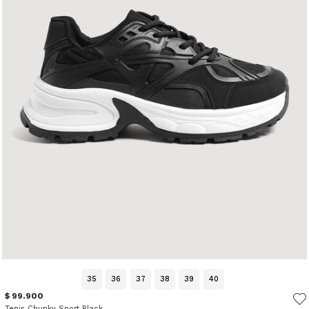
35
36
37
38
39
40
$ 99.900
Tenis Chunky Sport Black