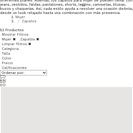
diferentes planes. Además, los zapatos para mujer se pueden llevar con
jeans, vestidos, faldas, pantalones, shorts, leggins, camisetas, blusas,
buzos y chaquetas. Así, cada estilo ayuda a resolver una ocasión distinta,
desde un look relajado hasta una combinación con más presencia.
Mujer
Zapatos
52
Productos
Mostrar Filtros
Mujer
Zapatos
Limpiar filtros
Categoria
Talla
Color
Precio
Calificaciones