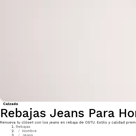
Calzado
Rebajas Jeans Para H
Renueva tu clóset con los jeans en rebaja de OSTU. Estilo y calidad prem
Rebajas
Hombre
Jeans