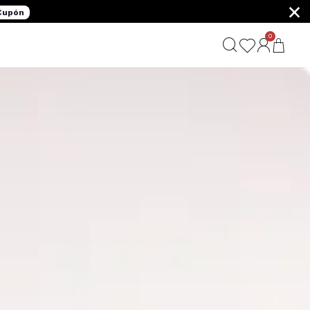
×
 Cupón
0
G