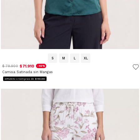
S
M
L
XL
$ 71.910
$ 79.900
-10%
Camisa Satinada sin Mangas
20%Dcto x Compras de $160.000