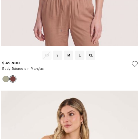
XS
S
M
L
XL
$ 49.900
Body Básico sin Mangas