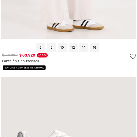
6
8
10
12
14
16
$ 63.920
$ 79.900
-20%
Pantalón Con Prenses
20%Dcto x Compras de $160.000