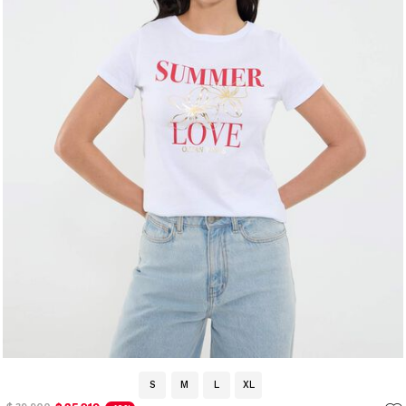
S
M
L
XL