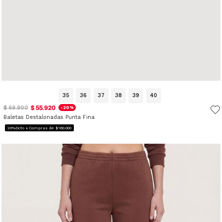
35
36
37
38
39
40
$ 55.920
$ 69.900
-20%
Baletas Destalonadas Punta Fina
20%Dcto x Compras de $160.000