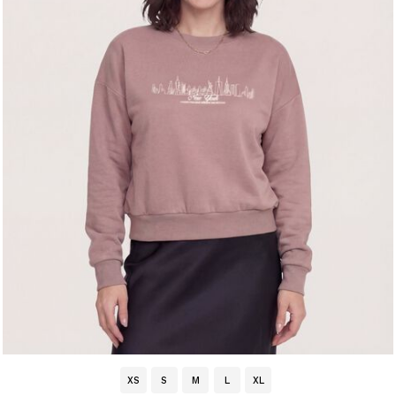
XS
S
M
L
XL