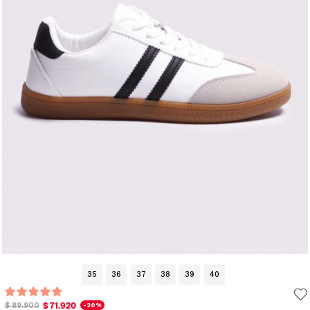
35
36
37
38
39
40
$ 71.920
$ 89.900
-20%