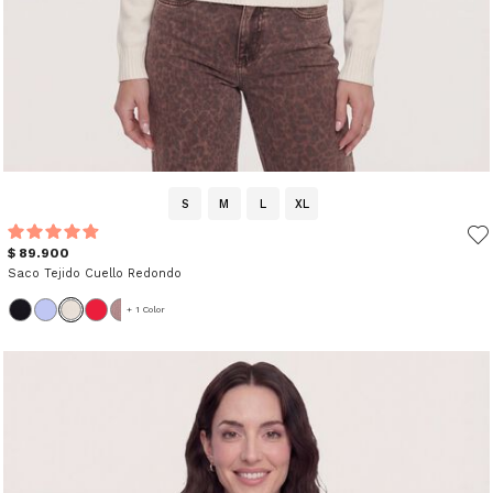
S
M
L
XL
$ 89.900
Saco Tejido Cuello Redondo
+ 1 Color