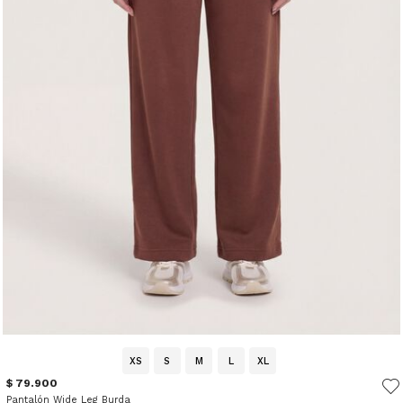
XS
S
M
L
XL
$ 79.900
Pantalón Wide Leg Burda