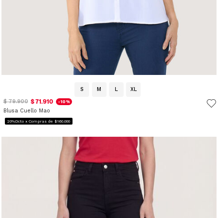
S
M
L
XL
$ 71.910
$ 79.900
-10%
Blusa Cuello Mao
20%Dcto x Compras de $160.000