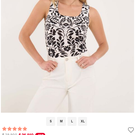
S
M
L
XL
$ 26.910
$ 29.900
-10%