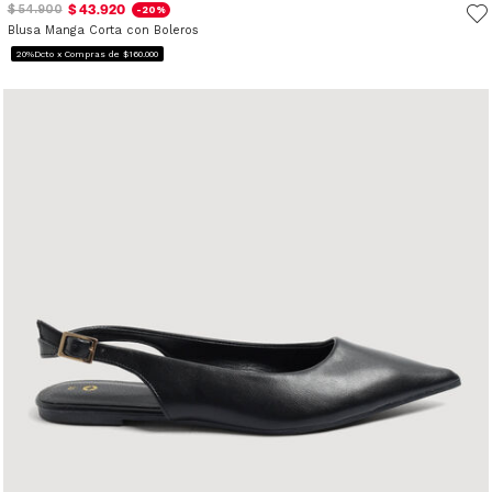
$ 43.920
$ 54.900
-20%
Blusa Manga Corta con Boleros
20%Dcto x Compras de $160.000