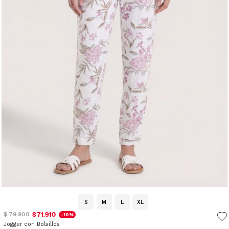
S
M
L
XL
$ 71.910
$ 79.900
-10%
Jogger con Bolsillos