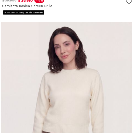
$ 35.910
$ 39.900
-10%
Camiseta Basica Screen Brillo
20%Dcto x Compras de $160.000