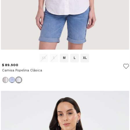
XS
S
M
L
XL
$ 89.900
Camisa Popelina Clásica