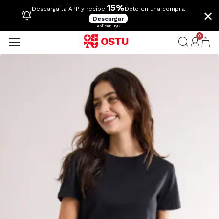
15%
×
Descarga la APP y recibe
Dcto en una compra
Descargar
Aplican TyC
0