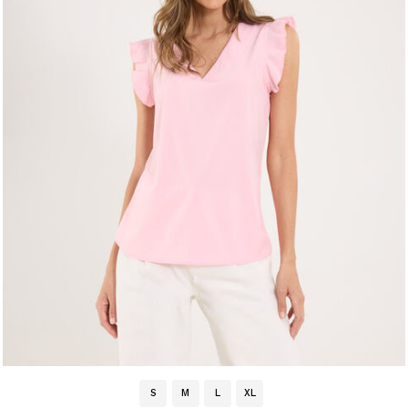
S
M
L
XL