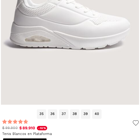
35
36
37
38
39
40
$ 89.910
$ 99.900
-10%
Tenis Blancos en Plataforma