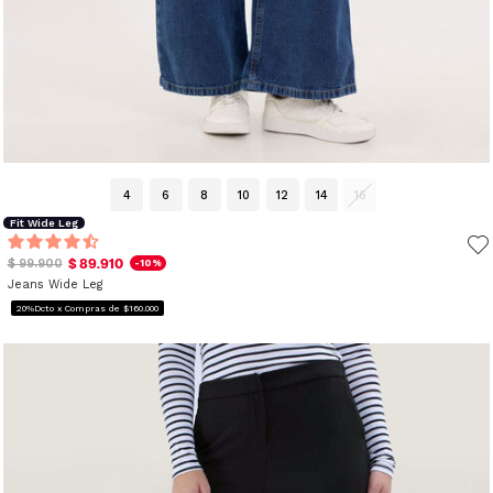
4
6
8
10
12
14
16
Fit Wide Leg
$ 89.910
$ 99.900
-10%
Jeans Wide Leg
20%Dcto x Compras de $160.000