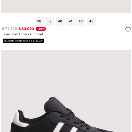
38
39
40
41
42
43
$ 63.920
$ 79.900
-20%
Tenis Knit Urban Comfort
20%Dcto x Compras de $160.000