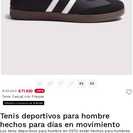
38
39
40
41
42
43
$ 71.920
$ 89.900
-20%
Tenis Casual con Franjas
20%Dcto x Compras de $160.000
Tenis deportivos para hombre
hechos para días en movimiento
Los tenis deportivos para hombre en OSTU están hechos para hombres