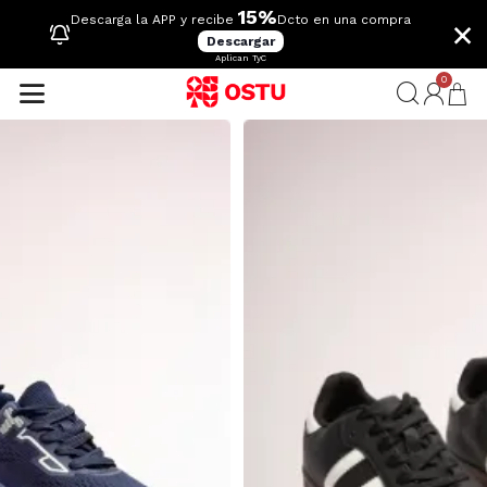
15%
×
Descarga la APP y recibe
Dcto en una compra
Descargar
Aplican TyC
0