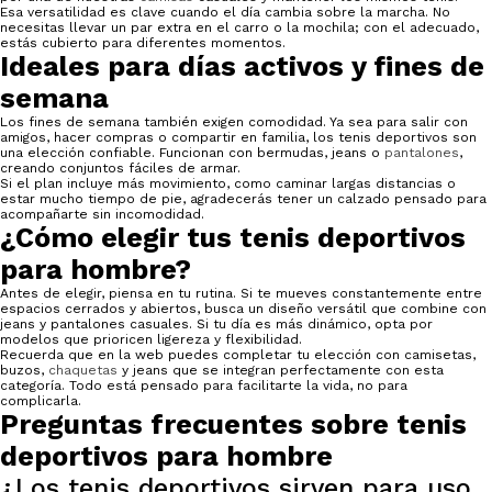
Esa versatilidad es clave cuando el día cambia sobre la marcha. No
necesitas llevar un par extra en el carro o la mochila; con el adecuado,
estás cubierto para diferentes momentos.
Ideales para días activos y fines de
semana
Los fines de semana también exigen comodidad. Ya sea para salir con
amigos, hacer compras o compartir en familia, los tenis deportivos son
una elección confiable. Funcionan con bermudas, jeans o
pantalones
,
creando conjuntos fáciles de armar.
Si el plan incluye más movimiento, como caminar largas distancias o
estar mucho tiempo de pie, agradecerás tener un calzado pensado para
acompañarte sin incomodidad.
¿Cómo elegir tus tenis deportivos
para hombre?
Antes de elegir, piensa en tu rutina. Si te mueves constantemente entre
espacios cerrados y abiertos, busca un diseño versátil que combine con
jeans y pantalones casuales. Si tu día es más dinámico, opta por
modelos que prioricen ligereza y flexibilidad.
Recuerda que en la web puedes completar tu elección con camisetas,
buzos,
chaquetas
y jeans que se integran perfectamente con esta
categoría. Todo está pensado para facilitarte la vida, no para
complicarla.
Preguntas frecuentes sobre tenis
deportivos para hombre
¿Los tenis deportivos sirven para uso