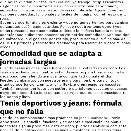
que no se quedan quietos. Si tu día incluye trabajo, desplazamientos,
diligencias, reuniones informales y uno que otro plan espontáneo,
necesitas un calzado que responda sin complicarte. Aquí encuentras
opciones cómodas, funcionales y fáciles de integrar con el resto de tu
ropa.
Sabemos que tu rutina es exigente y que no tienes tiempo para cambiar
de zapatos según cada actividad. Por eso nuestros tenis deportivos
están pensados para acompañarte desde la mañana hasta la noche,
adaptándose a distintos escenarios sin perder comodidad. Son ese tipo
de calzado que eliges casi por reflejo, porque sabes que funciona. Así
es OSTU: prendas y accesorios diseñados para usarse solo para muchas
veces.
Comodidad que se adapta a
jornadas largas
Cuando pasas muchas horas fuera de casa, el calzado lo es todo. Los
tenis deportivos para hombre están diseñados para brindar confort en
cada paso, permitiéndote moverte con libertad durante el día.
Puedes combinarlos con nuestros jeans para hombre para un look
práctico que funciona en la oficina flexible o en reuniones casuales.
También encajan perfecto con joggers o pantalones casuales si buscas
mayor comodidad. La idea es que no tengas que pensar demasiado: te
los pones y listo.
Tenis deportivos y jeans: fórmula
que no falla
Una de las combinaciones más prácticas es
jean
+
camiseta
+ tenis
deportivos. Es sencilla, funcional y se adapta a casi cualquier plan. Si
necesitas algo un poco más estructurado, puedes cambiar la camiseta
por una de nuestras
camisas
casuales y mantener los mismos tenis.