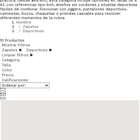
práctica. Desde $69.900, esta categoría incluye opciones en tallas 38 a
43, con referencias tipo knit, diseños sin cordones y siluetas deportivas
fáciles de combinar. Funcionan con joggers, pantalones deportivos,
camisetas, buzos, chaquetas o prendas casuales para resolver
diferentes momentos de la rutina.
Hombre
Zapatos
Deportivos
10
Productos
Mostrar Filtros
Zapatos
Deportivos
Limpiar filtros
Categoria
Talla
Color
Precio
Calificaciones