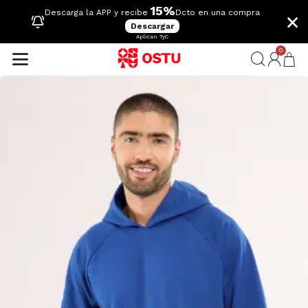
15%
×
Descarga la APP y recibe
Dcto en una compra
Descargar
Aplican TyC
0