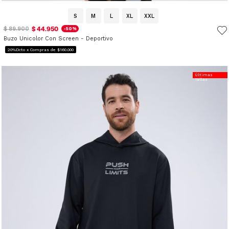
S
M
L
XL
XXL
$ 44.950
$ 89.900
-50%
Buzo Unicolor Con Screen - Deportivo
20%Dcto x Compras de $160.000
Últimas
Tallas