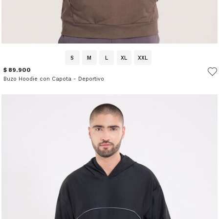
S
M
L
XL
XXL
$ 89.900
Buzo Hoodie con Capota - Deportivo