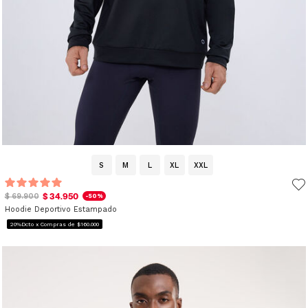
S
M
L
XL
XXL
$ 34.950
$ 69.900
-50%
Hoodie Deportivo Estampado
20%Dcto x Compras de $160.000