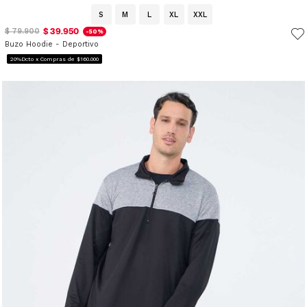
S
M
L
XL
XXL
$ 39.950
$ 79.900
-50%
Buzo Hoodie - Deportivo
20%Dcto x Compras de $160.000