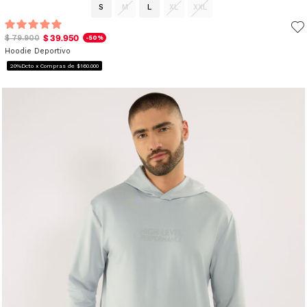
S
M
L
XL
XXL
$ 39.950
$ 79.900
-50%
Hoodie Deportivo
20%Dcto x Compras de $160.000