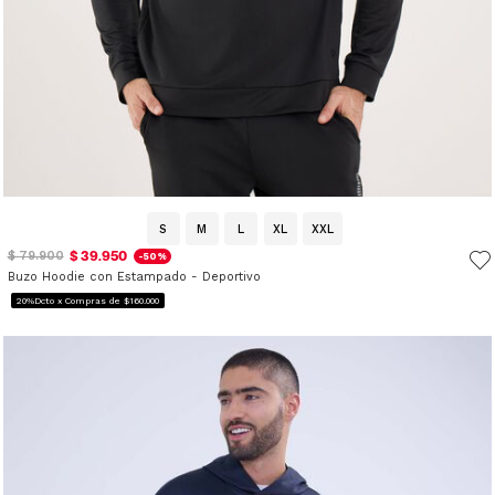
S
M
L
XL
XXL
$ 39.950
$ 79.900
-50%
Buzo Hoodie con Estampado - Deportivo
20%Dcto x Compras de $160.000