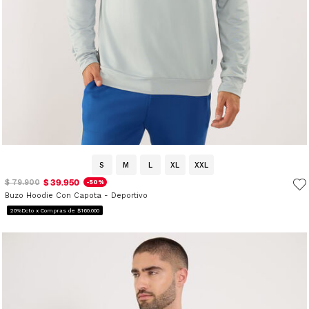
S
M
L
XL
XXL
$ 39.950
$ 79.900
-50%
Buzo Hoodie Con Capota - Deportivo
20%Dcto x Compras de $160.000