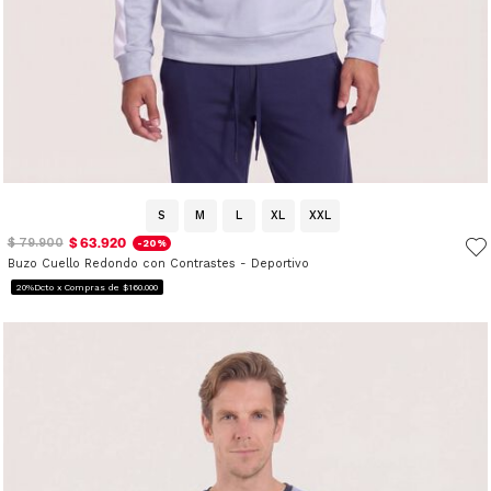
S
M
L
XL
XXL
$ 63.920
$ 79.900
-20%
Buzo Cuello Redondo con Contrastes - Deportivo
20%Dcto x Compras de $160.000