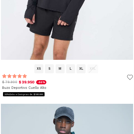
XS
S
M
L
XL
XXL
$ 39.950
$ 79.900
-50%
Buzo Deportivo Cuello Alto
20%Dcto x Compras de $160.000