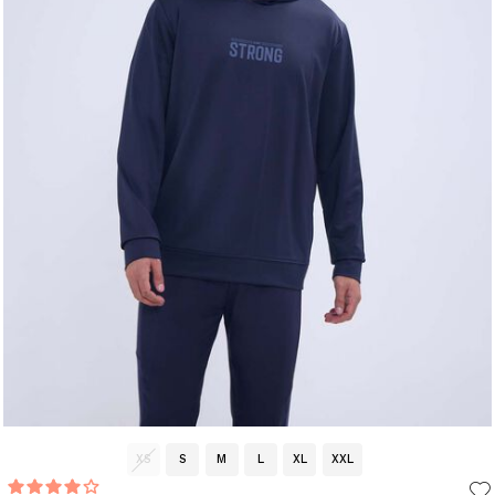
XS
S
M
L
XL
XXL