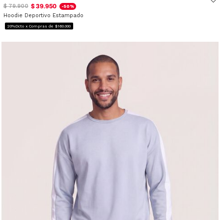
$ 39.950
$ 79.900
-50%
Hoodie Deportivo Estampado
20%Dcto x Compras de $160.000