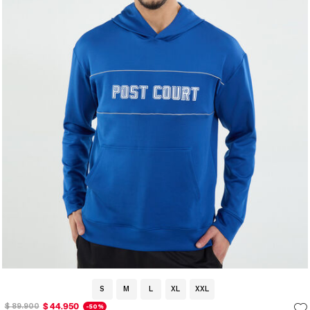
S
M
L
XL
XXL
$ 44.950
$ 89.900
-50%