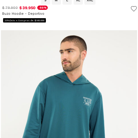
S
M
L
XL
XXL
$ 39.950
$ 79.900
-50%
Buzo Hoodie - Deportivo
20%Dcto x Compras de $160.000