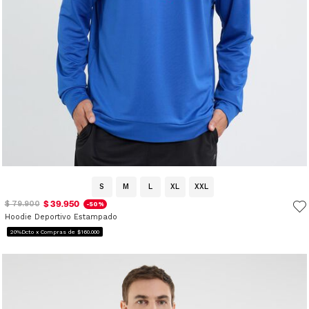
S
M
L
XL
XXL
$ 39.950
$ 79.900
-50%
Hoodie Deportivo Estampado
20%Dcto x Compras de $160.000