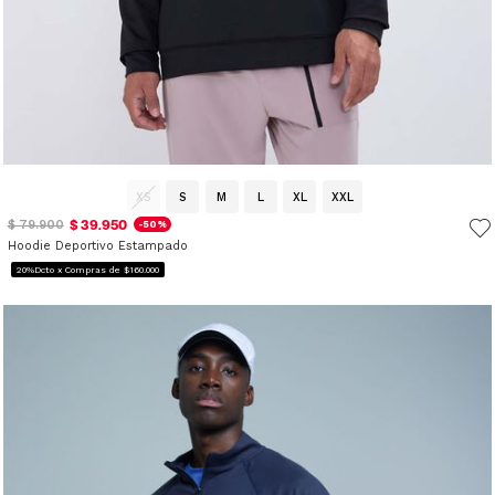
XS
S
M
L
XL
XXL
$ 39.950
$ 79.900
-50%
Hoodie Deportivo Estampado
20%Dcto x Compras de $160.000