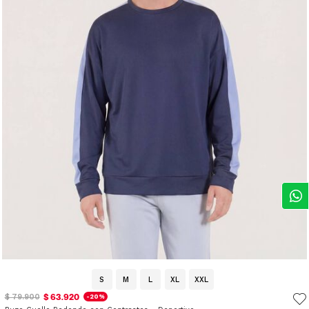
S
M
L
XL
XXL
$ 63.920
$ 79.900
-20%