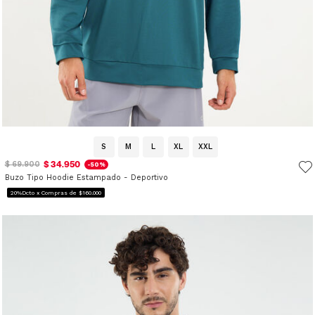
S
M
L
XL
XXL
$ 34.950
$ 69.900
-50%
Buzo Tipo Hoodie Estampado - Deportivo
20%Dcto x Compras de $160.000