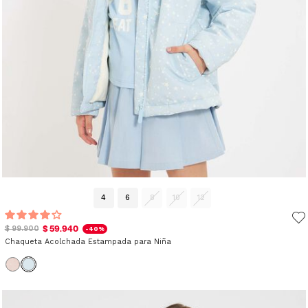
4
6
8
10
12
$ 59.940
$ 99.900
-40%
Chaqueta Acolchada Estampada para Niña