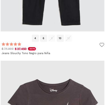
4
6
8
10
12
$ 37.450
$ 74.900
-50%
Jeans Slouchy Tono Negro para Niña