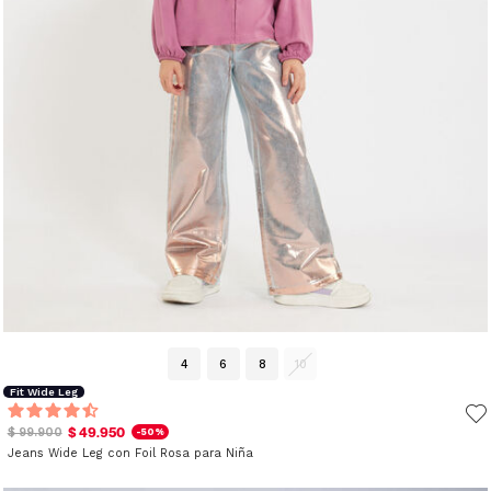
4
6
8
10
Fit Wide Leg
$ 49.950
$ 99.900
-50%
Jeans Wide Leg con Foil Rosa para Niña