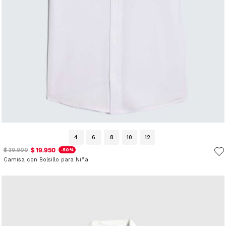
4
6
8
10
12
$ 19.950
$ 39.900
-50%
Camisa con Bolsillo para Niña