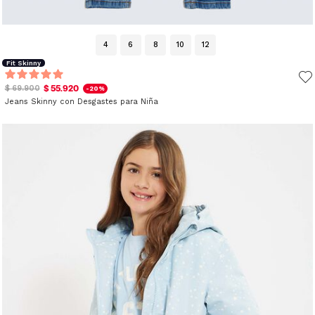
4
6
8
10
12
Fit Skinny
$ 55.920
$ 69.900
-20%
Jeans Skinny con Desgastes para Niña