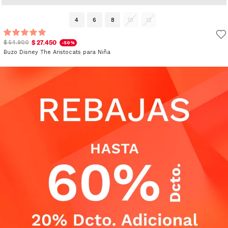
4
6
8
10
12
$ 27.450
$ 54.900
-50%
Buzo Disney The Aristocats para Niña