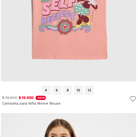
4
6
8
10
12
$ 19.950
$ 39.900
-50%
Camiseta para Niña Minnie Mouse