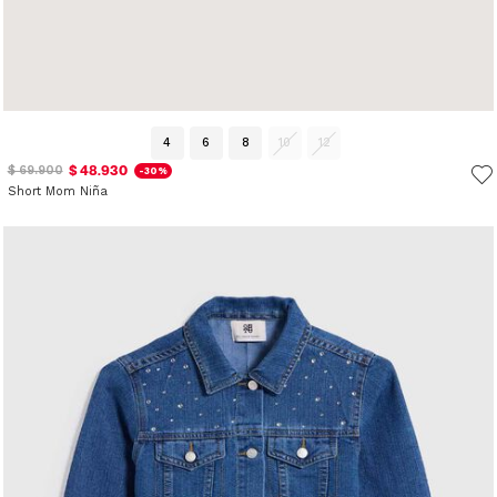
4
6
8
10
12
$ 48.930
$ 69.900
-30%
Short Mom Niña