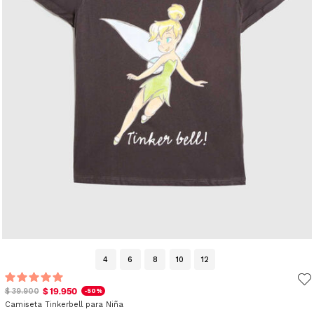
4
6
8
10
12
$ 19.950
$ 39.900
-50%
Camiseta Tinkerbell para Niña