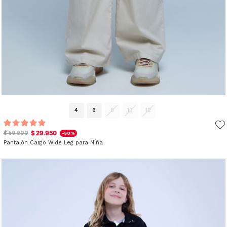
4
6
8
10
12
$ 29.950
$ 59.900
-50%
Pantalón Cargo Wide Leg para Niña