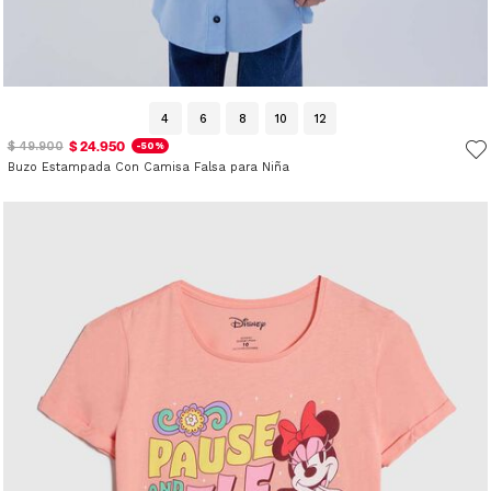
4
6
8
10
12
$ 24.950
$ 49.900
-50%
Buzo Estampada Con Camisa Falsa para Niña