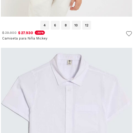
4
6
8
10
12
$ 27.930
$ 39.900
-30%
Camiseta para Niña Mickey