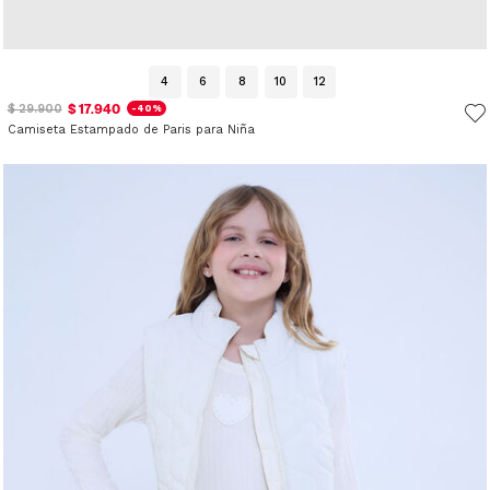
4
6
8
10
12
$ 17.940
$ 29.900
-40%
Camiseta Estampado de Paris para Niña