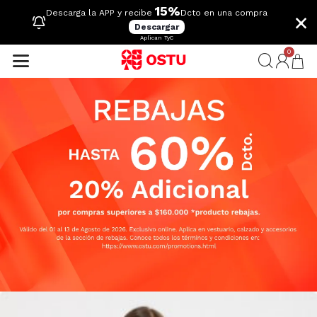
15%
×
Descarga la APP y recibe
Dcto en una compra
Descargar
Aplican TyC
0