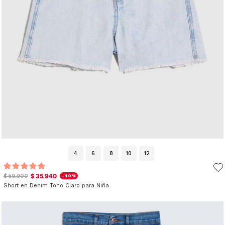
4
6
8
10
12
$ 35.940
$ 59.900
-40%
Short en Denim Tono Claro para Niña