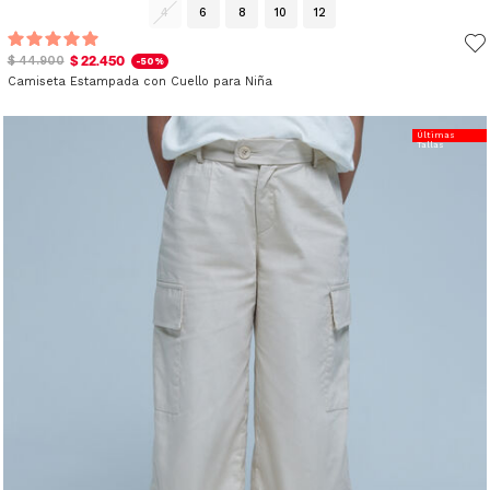
4
6
8
10
12
$ 22.450
$ 44.900
-50%
Camiseta Estampada con Cuello para Niña
Últimas
Tallas