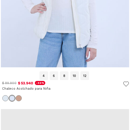
4
6
8
10
12
$ 53.940
$ 89.900
-40%
Chaleco Acolchado para Niña