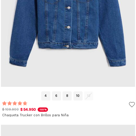
4
6
8
10
12
$ 54.950
$ 109.900
-50%
Chaqueta Trucker con Brillos para Niña