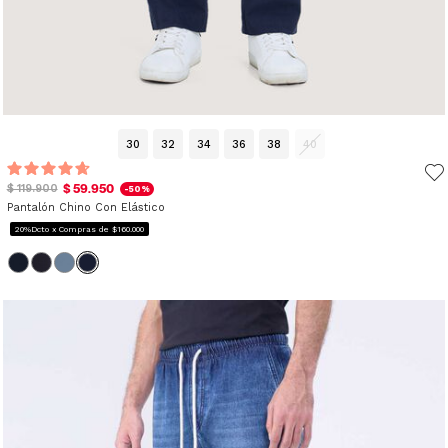
30
32
34
36
38
40
$ 59.950
$ 119.900
-50%
Pantalón Chino Con Elástico
20%Dcto x Compras de $160.000