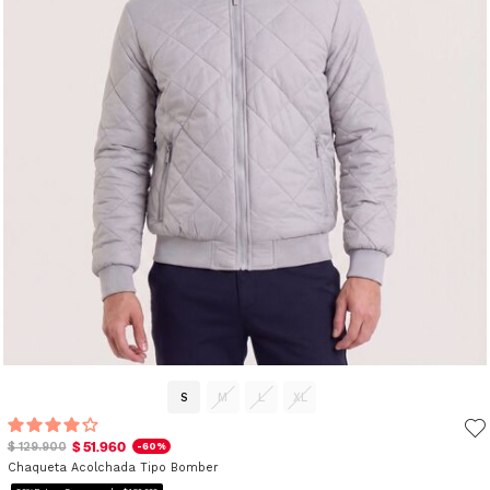
S
M
L
XL
$ 51.960
$ 129.900
-60%
Chaqueta Acolchada Tipo Bomber