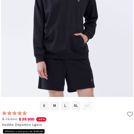
S
M
L
XL
XXL
$ 39.950
$ 79.900
-50%
Hoddie Deportivo Ligero
20%Dcto x Compras de $160.000