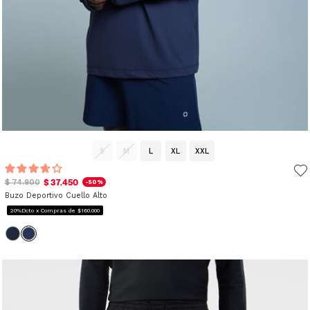
S
M
L
XL
XXL
$ 37.450
$ 74.900
-50%
Buzo Deportivo Cuello Alto
20%Dcto x Compras de $160.000