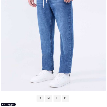
S
M
L
XL
Fit Jogger