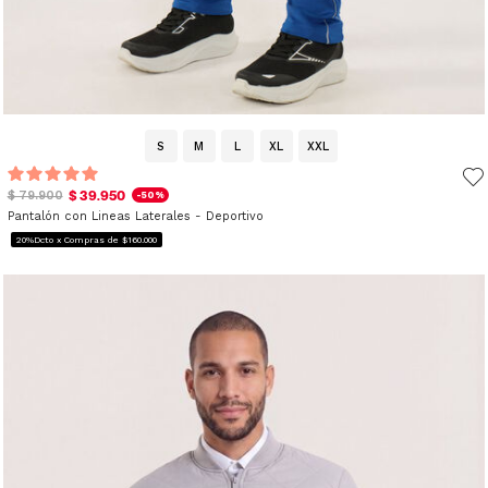
S
M
L
XL
XXL
$ 39.950
$ 79.900
-50%
Pantalón con Lineas Laterales - Deportivo
20%Dcto x Compras de $160.000