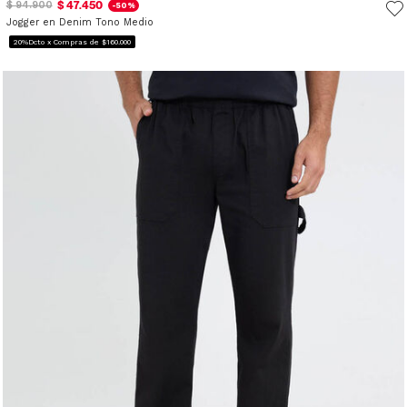
$ 47.450
$ 94.900
-50%
Jogger en Denim Tono Medio
20%Dcto x Compras de $160.000