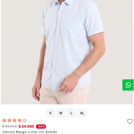
S
M
L
XL
$ 34.950
$ 69.900
-50%
Camisa Manga Corta con Bolsillo