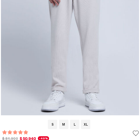
S
M
L
XL
$ 50.940
$ 84.900
-40%