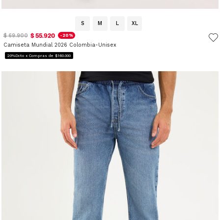
S
M
L
XL
$ 55.920
$ 69.900
-20%
Camiseta Mundial 2026 Colombia-Unisex
20%Dcto x Compras de $160.000