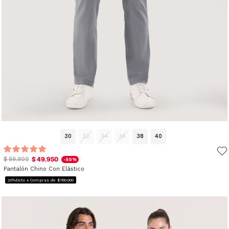
30
32
34
36
38
40
$ 49.950
$ 99.900
-50%
Pantalón Chino Con Elástico
20%Dcto x Compras de $160.000