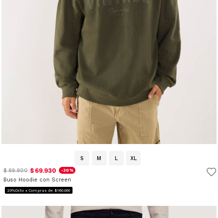
S
M
L
XL
$ 69.930
$ 99.900
-30%
Buso Hoodie con Screen
20%Dcto x Compras de $160.000