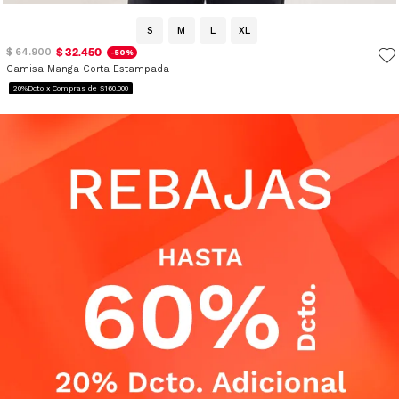
S
M
L
XL
$ 32.450
$ 64.900
-50%
Camisa Manga Corta Estampada
20%Dcto x Compras de $160.000