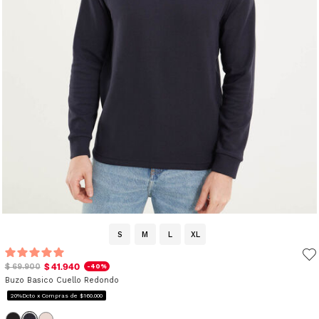
S
M
L
XL
$ 41.940
$ 69.900
-40%
Buzo Basico Cuello Redondo
20%Dcto x Compras de $160.000