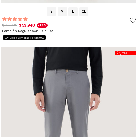
S
M
L
XL
$ 53.940
$ 89.900
-40%
Pantalón Regular con Bolsillos
20%Dcto x Compras de $160.000
Últimas
Tallas