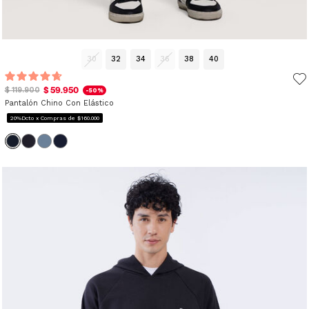
30
32
34
36
38
40
$ 59.950
$ 119.900
-50%
Pantalón Chino Con Elástico
20%Dcto x Compras de $160.000