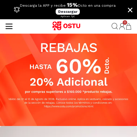
15%
×
Descarga la APP y recibe
Dcto en una compra
Descargar
Aplican TyC
0