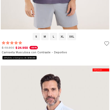
S
M
L
XL
XXL
$ 24.950
$ 49.900
-50%
Camiseta Musculosa con Contraste - Deportivo
20%Dcto x Compras de $160.000
Últimas
Tallas