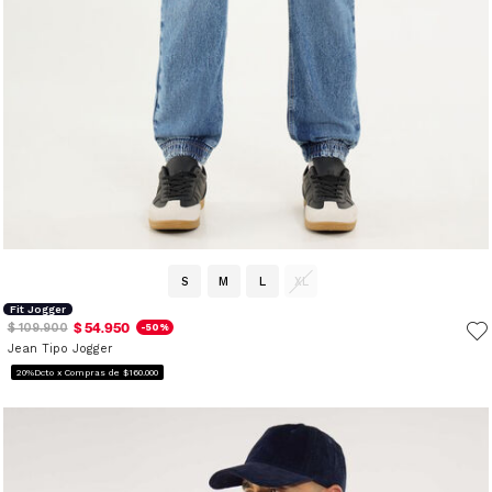
S
M
L
XL
Fit Jogger
$ 54.950
$ 109.900
-50%
Jean Tipo Jogger
20%Dcto x Compras de $160.000