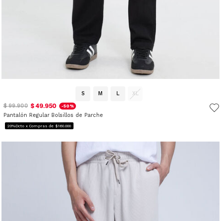
S
M
L
XL
$ 49.950
$ 99.900
-50%
Pantalón Regular Bolsillos de Parche
20%Dcto x Compras de $160.000