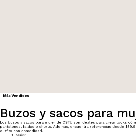
Más Vendidos
Buzos y sacos para mu
Los buzos y sacos para mujer de OSTU son ideales para crear looks cómo
pantalones, faldas o shorts. Además, encuentra referencias desde $59.9
outfits con comodidad.
Mujer