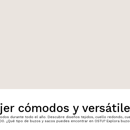
jer cómodos y versátil
dos durante todo el año. Descubre diseños tejidos, cuello redondo, cuel
00. ¿Qué tipo de buzos y sacos puedes encontrar en OSTU? Explora buzos