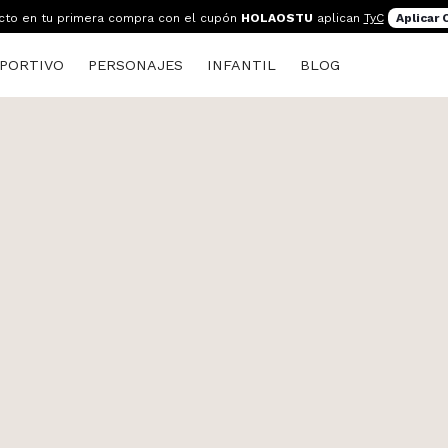
cto en tu primera compra con el cupón
HOLAOSTU
aplican
TyC
Aplicar
PORTIVO
PERSONAJES
INFANTIL
BLOG