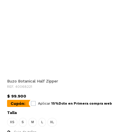
Buzo Botanical Half Zipper
REF. 40068221
$ 99.900
Cupón:
Aplicar
15%Dcto en Primera compra web
Talla
XS
S
M
L
XL