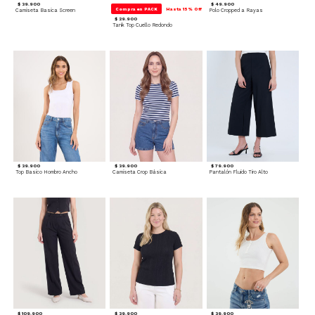
$ 39.900
$ 49.900
Compra en PACK
Hasta 15% Off
Camiseta Basica Screen
Polo Cropped a Rayas
$ 29.900
Tank Top Cuello Redondo
$ 39.900
$ 39.900
$ 79.900
Top Basico Hombro Ancho
Camiseta Crop Básica
Pantalón Fluido Tiro Alto
$ 109.900
$ 39.900
$ 39.900