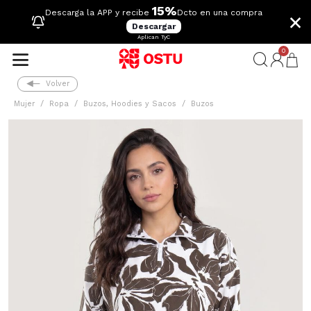
15%
×
Descarga la APP y recibe
Dcto en una compra
Descargar
Aplican TyC
0
Volver
Mujer
Ropa
Buzos, Hoodies y Sacos
Buzos