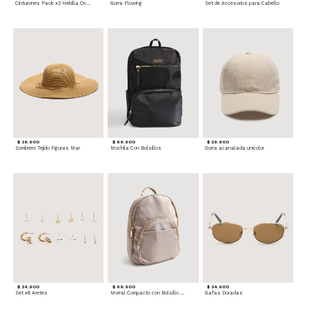
Cinturones Pack x2 Hebilla Ovalada
Gorra Flowing
Set de Accesorios para Cabello
$ 39.900
$ 69.900
$ 29.900
Sombrero Tejido Figuras Mar
Mochila Con Bolsillos
Gorra acanalada unicolor
$ 24.900
$ 69.900
$ 34.900
Set x6 Aretes
Morral Compacto con Bolsillo Frontal
Gafas Doradas