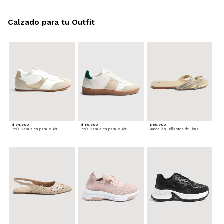
Calzado para tu Outfit
$ 94.900
$ 89.900
$ 59.900
Tenis Casuales para Mujer
Tenis Casuales para Mujer
Sandalias Brillantes de Tiras