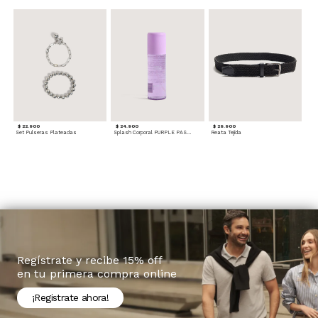
$ 22.900
$ 24.900
$ 29.900
Set Pulseras Plateadas
Splash Corporal PURPLE PASSION - Floral
Reata Tejida
Regístrate y recibe 15% off
en tu primera compra online
¡Registrate ahora!