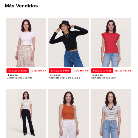
Más Vendidos
Compra en PACK
Hasta 15% Off
Compra en PACK
Hasta 15% Off
Compra en PACK
Hasta 15% Off
$ 39.900
$ 44.900
$ 49.900
Camiseta Crop Essential
Camiseta Crop Manga Larga
Camiseta Basica Boxy