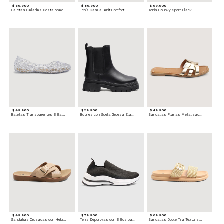
$ 69.900
$ 89.900
$ 99.900
Baletas Caladas Destalonadas
Tenis Casual Knit Comfort
Tenis Chunky Sport Black
$ 49.900
$ 119.900
$ 49.900
Baletas Transparentes Brillantes
Botines con Suela Gruesa Elastizada
Sandalias Planas Metalizadas
$ 49.900
$ 79.900
$ 69.900
Sandalias Cruzadas con Hebilla
Tenis Deportivas con Brillos para mujer
Sandalias Doble Tira Texturizada