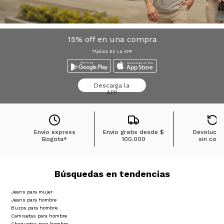
15% off en una compra
*Aplica En La APP
Descarga la
APP
Envío express
Envío gratis desde
$
Devolucio
Bogota*
100.000
sin cost
Búsquedas en tendencias
Jeans para mujer
Jeans para hombre
Buzos para hombre
Camisetas para hombre
Chaquetas para hombre