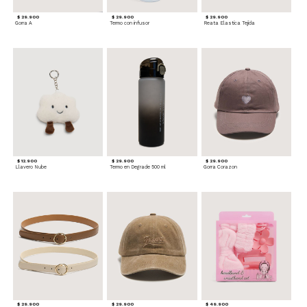
$ 29.900
$ 29.900
$ 29.900
Gorra A
Termo con infusor
Reata Elastica Tejida
$ 12.900
$ 29.900
$ 29.900
Llavero Nube
Termo en Degrade 500 ml
Gorra Corazon
$ 29.900
$ 29.900
$ 49.900