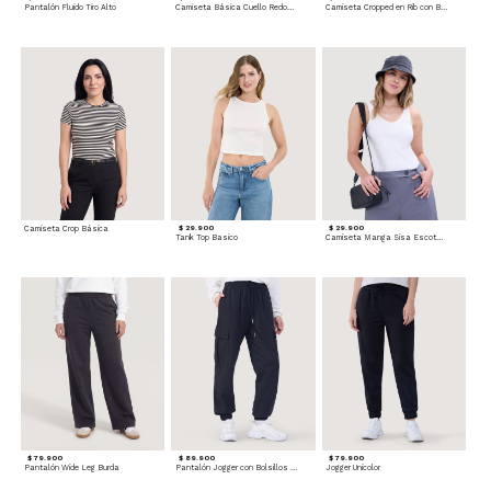
Pantalón Fluido Tiro Alto
Camiseta Básica Cuello Redondo
Camiseta Cropped en Rib con Botones
Camiseta Crop Básica
$ 29.900
$ 29.900
Tank Top Basico
Camiseta Manga Sisa Escotada
$ 79.900
$ 89.900
$ 79.900
Pantalón Wide Leg Burda
Pantalón Jogger con Bolsillos Cargo
Jogger Unicolor