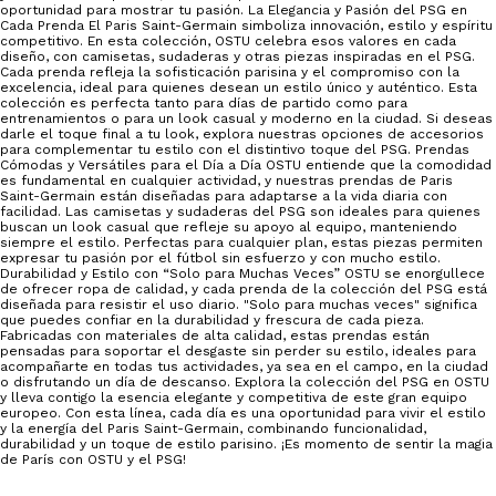
oportunidad para mostrar tu pasión. La Elegancia y Pasión del PSG en
Cada Prenda El Paris Saint-Germain simboliza innovación, estilo y espíritu
competitivo. En esta colección, OSTU celebra esos valores en cada
diseño, con camisetas, sudaderas y otras piezas inspiradas en el PSG.
Cada prenda refleja la sofisticación parisina y el compromiso con la
excelencia, ideal para quienes desean un estilo único y auténtico. Esta
colección es perfecta tanto para días de partido como para
entrenamientos o para un look casual y moderno en la ciudad. Si deseas
darle el toque final a tu look, explora nuestras opciones de accesorios
para complementar tu estilo con el distintivo toque del PSG. Prendas
Cómodas y Versátiles para el Día a Día OSTU entiende que la comodidad
es fundamental en cualquier actividad, y nuestras prendas de Paris
Saint-Germain están diseñadas para adaptarse a la vida diaria con
facilidad. Las camisetas y sudaderas del PSG son ideales para quienes
buscan un look casual que refleje su apoyo al equipo, manteniendo
siempre el estilo. Perfectas para cualquier plan, estas piezas permiten
expresar tu pasión por el fútbol sin esfuerzo y con mucho estilo.
Durabilidad y Estilo con “Solo para Muchas Veces” OSTU se enorgullece
de ofrecer ropa de calidad, y cada prenda de la colección del PSG está
diseñada para resistir el uso diario. "Solo para muchas veces" significa
que puedes confiar en la durabilidad y frescura de cada pieza.
Fabricadas con materiales de alta calidad, estas prendas están
pensadas para soportar el desgaste sin perder su estilo, ideales para
acompañarte en todas tus actividades, ya sea en el campo, en la ciudad
o disfrutando un día de descanso. Explora la colección del PSG en OSTU
y lleva contigo la esencia elegante y competitiva de este gran equipo
europeo. Con esta línea, cada día es una oportunidad para vivir el estilo
y la energía del Paris Saint-Germain, combinando funcionalidad,
durabilidad y un toque de estilo parisino. ¡Es momento de sentir la magia
de París con OSTU y el PSG!