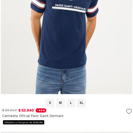
S
M
L
XL
$ 53.940
$ 89.900
-40%
Camiseta Oficial Paris Saint Germain
20%Dcto x Compras de $160.000