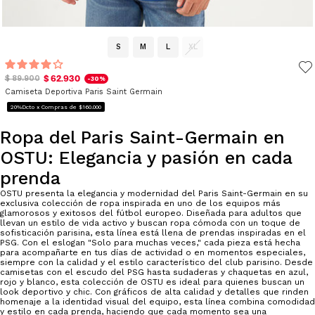
S
M
L
XL
$ 62.930
$ 89.900
-30%
Camiseta Deportiva Paris Saint Germain
20%Dcto x Compras de $160.000
Ropa del Paris Saint-Germain en
OSTU: Elegancia y pasión en cada
prenda
OSTU presenta la elegancia y modernidad del Paris Saint-Germain en su
exclusiva colección de ropa inspirada en uno de los equipos más
glamorosos y exitosos del fútbol europeo. Diseñada para adultos que
llevan un estilo de vida activo y buscan ropa cómoda con un toque de
sofisticación parisina, esta línea está llena de prendas inspiradas en el
PSG. Con el eslogan "Solo para muchas veces," cada pieza está hecha
para acompañarte en tus días de actividad o en momentos especiales,
siempre con la calidad y el estilo característico del club parisino. Desde
camisetas con el escudo del PSG hasta sudaderas y chaquetas en azul,
rojo y blanco, esta colección de OSTU es ideal para quienes buscan un
look deportivo y chic. Con gráficos de alta calidad y detalles que rinden
homenaje a la identidad visual del equipo, esta línea combina comodidad
y estilo en cada prenda, haciendo que cada momento sea una