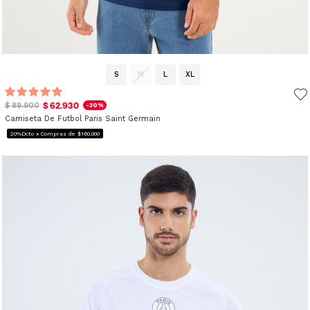
S
M
L
XL
$ 62.930
$ 89.900
-30%
Camiseta De Futbol Paris Saint Germain
20%Dcto x Compras de $160.000