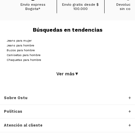
Envío express
Envío gratis desde
$
Devolucio
Bogota*
100.000
sin cost
Búsquedas en tendencias
Jeans para mujer
Jeans para hombre
Buzos para hombre
Camisetas para hombre
Chaquetas para hombre
Ver más
▼
Sobre Ostu
Políticas
Atención al cliente