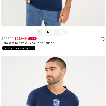
S
M
L
XL
$ 35.940
$ 59.900
-40%
Camiseta Deportiva Paris Saint Germain
20%Dcto x Compras de $160.000