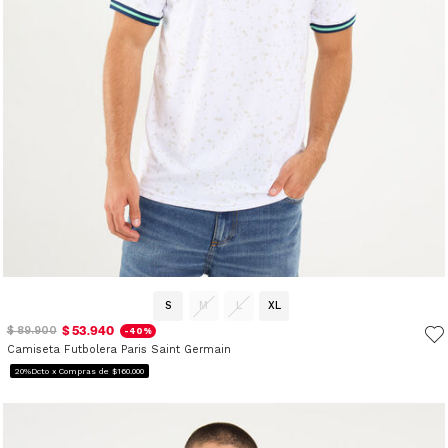
S
M
L
XL
$ 53.940
$ 89.900
-40%
Camiseta Futbolera Paris Saint Germain
20%Dcto x Compras de $160.000