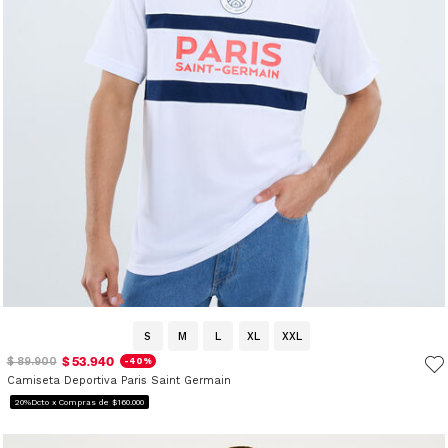
S
M
L
XL
XXL
$ 53.940
$ 89.900
-40%
Camiseta Deportiva Paris Saint Germain
20%Dcto x Compras de $160.000