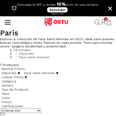
15%
×
Descarga la APP y recibe
Dcto en una compra
Descargar
Aplican TyC
0
Paris
Explora la colección de Paris Saint-Germain en OSTU, ideal para quienes
buscan comodidad y estilo francés en cada prenda. "Solo para muchas
veces" asegura durabilidad y autenticidad.
Personajes
Deportes
Paris Saint-Germain
7
Productos
Mostrar Filtros
Deportes
Paris Saint-Germain
Limpiar filtros
Categoria
Genero
Tipo de Producto
Talla
Color
Precio
Calificaciones