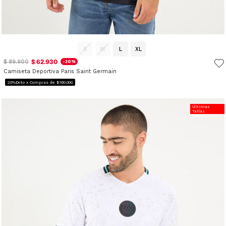
S
M
L
XL
$ 62.930
$ 89.900
-30%
Camiseta Deportiva Paris Saint Germain
20%Dcto x Compras de $160.000
Últimas
Tallas
20%Dcto Extra