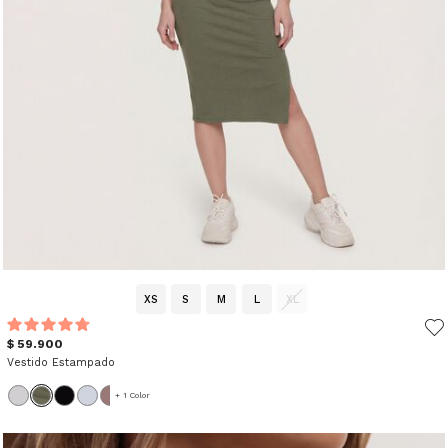
XS
S
M
L
XL
$ 59.900
Vestido Estampado
+ 1 Color