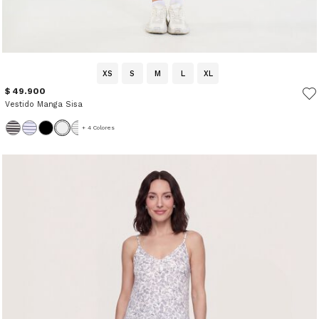
XS
S
M
L
XL
$ 49.900
Vestido Manga Sisa
+ 4 Colores