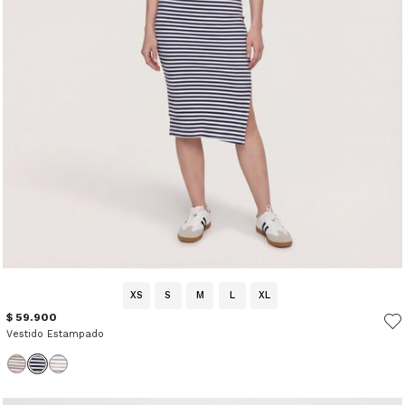
XS
S
M
L
XL
$ 59.900
Vestido Estampado