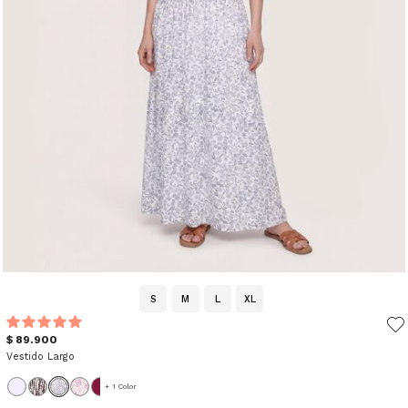
S
M
L
XL
$ 89.900
Vestido Largo
+ 1 Color