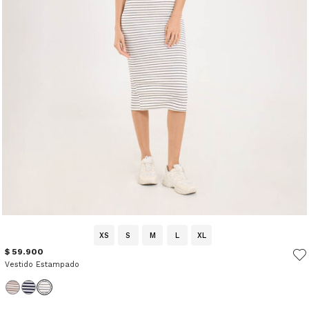
XS
S
M
L
XL
$ 59.900
Vestido Estampado