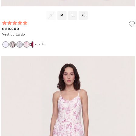
S
M
L
XL
$ 89.900
Vestido Largo
+ 1 Color