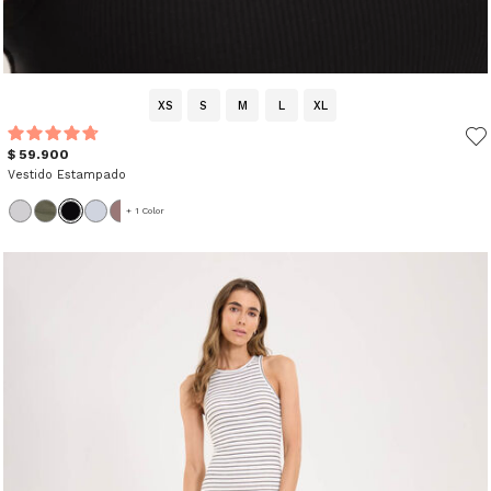
XS
S
M
L
XL
$ 59.900
Vestido Estampado
+ 1 Color