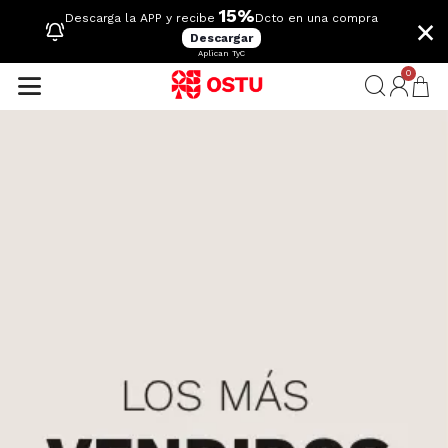
15%
×
Descarga la APP y recibe
Dcto en una compra
Descargar
Aplican TyC
0