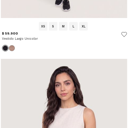
XS
S
M
L
XL
$ 59.900
Vestido Largo Unicolor