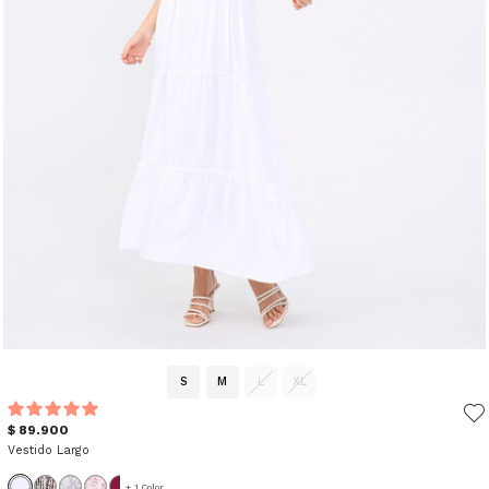
S
M
L
XL
$ 89.900
Vestido Largo
+ 1 Color