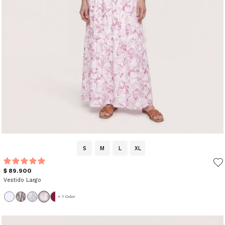
S
M
L
XL
$ 89.900
Vestido Largo
+ 1 Color