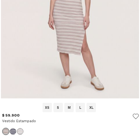
XS
S
M
L
XL
$ 59.900
Vestido Estampado