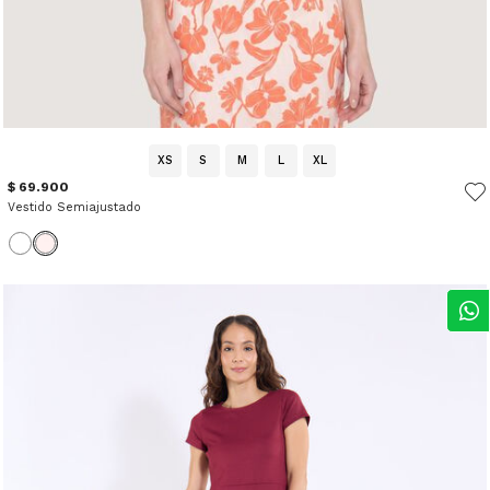
XS
S
M
L
XL
$ 69.900
Vestido Semiajustado