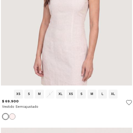
XS
S
M
L
XL
XS
S
M
L
XL
$ 69.900
Vestido Semiajustado