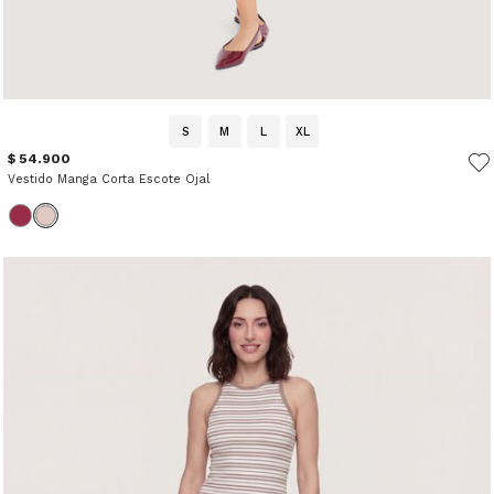
S
M
L
XL
$ 54.900
Vestido Manga Corta Escote Ojal