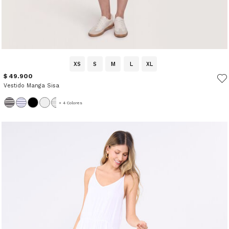
XS
S
M
L
XL
$ 49.900
Vestido Manga Sisa
+ 4 Colores