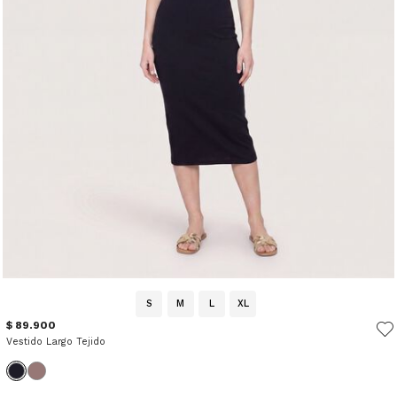
S
M
L
XL
$ 89.900
Vestido Largo Tejido