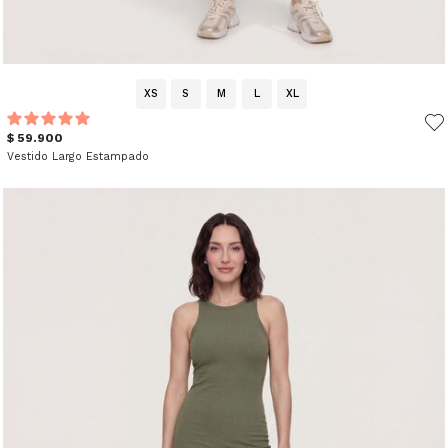
XS
S
M
L
XL
$ 59.900
Vestido Largo Estampado