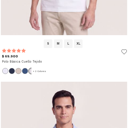
S
M
L
XL
$ 69.900
Polo Básica Cuello Tejido
+ 2 Colores