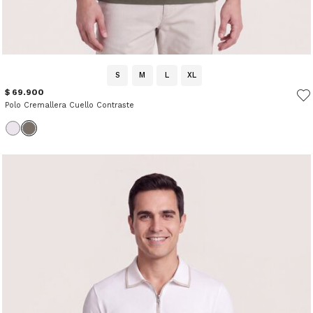
S
M
L
XL
$ 69.900
Polo Cremallera Cuello Contraste