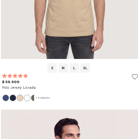
S
M
L
XL
$ 59.900
Polo Jersey Licrada
+ 9 Colores