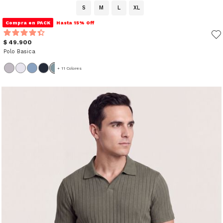
S
M
L
XL
Compra en PACK
Hasta 15% Off
$ 49.900
Polo Basica
+ 11 Colores