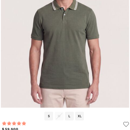
S
M
L
XL
$ 59.900