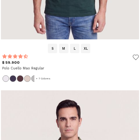
S
M
L
XL
$ 59.900
Polo Cuello Mao Regular
+ 7 Colores