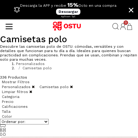
15%
×
Descarga la APP y recibe
Dcto en una compra
Descargar
Aplican TyC
0
Camisetas polo
Descubre las camisetas polo de OSTU: cómodas, versátiles y con
detalles que funcionan para tu día a día. Ideales para quienes buscan
practicidad sin complicaciones. Prendas que se usan, combinan y repiten
solo para muchas veces.
Personalizados
Camisetas polo
336
Productos
Mostrar Filtros
Personalizados
Camisetas polo
Limpiar filtros
Categoria
Precio
Calificaciones
Talla
Color