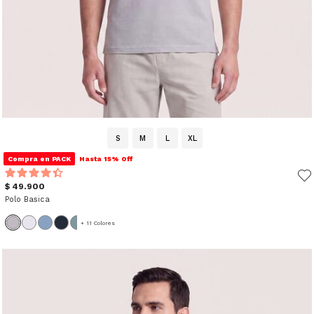
S
M
L
XL
Compra en PACK
Hasta 15% Off
$ 49.900
Polo Basica
+ 11 Colores