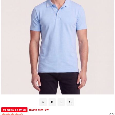
S
M
L
XL
Compra en PACK
Hasta 15% Off