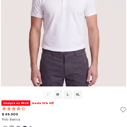
S
M
L
XL
Compra en PACK
Hasta 15% Off
$ 49.900
Polo Basica