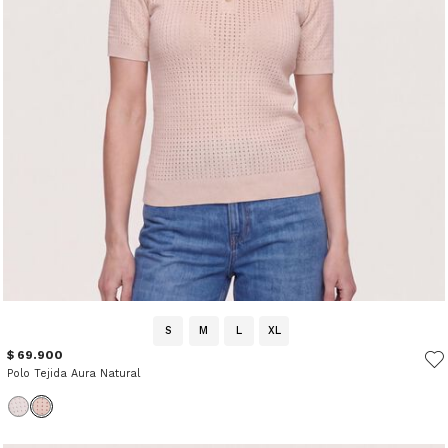
S
M
L
XL
$ 69.900
Polo Tejida Aura Natural