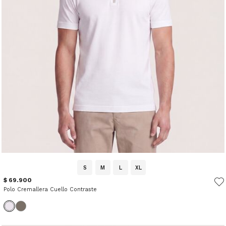
S
M
L
XL
$ 69.900
Polo Cremallera Cuello Contraste