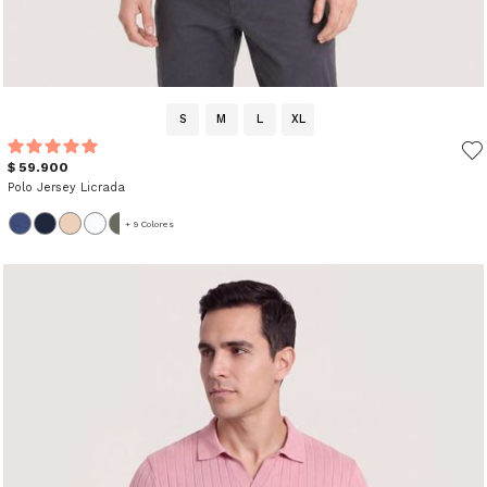
S
M
L
XL
$ 59.900
Polo Jersey Licrada
+ 9 Colores