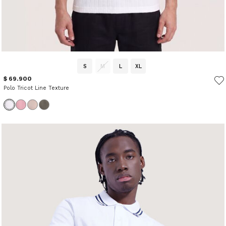
S
M
L
XL
$ 69.900
Polo Tricot Line Texture