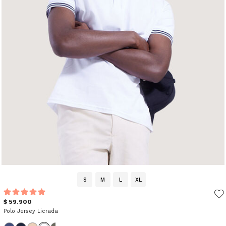
S
M
L
XL
$ 59.900
Polo Jersey Licrada