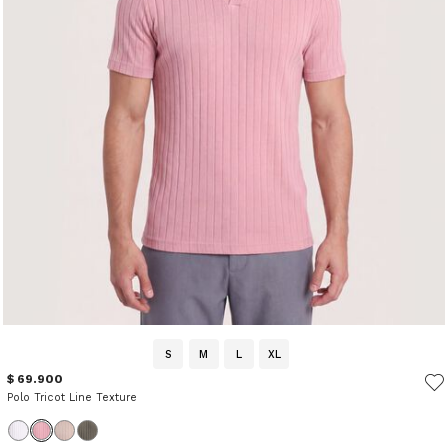
S
M
L
XL
$ 69.900
Polo Tricot Line Texture