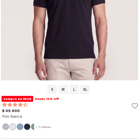
S
M
L
XL
Compra en PACK
Hasta 15% Off
$ 49.900
Polo Basica
+ 11 Colores