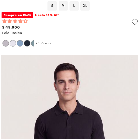
S
M
L
XL
Compra en PACK
Hasta 15% Off
$ 49.900
Polo Basica
+ 11 Colores