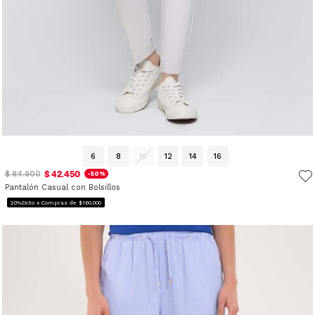
6
8
10
12
14
16
$ 42.450
$ 84.900
-50%
Pantalón Casual con Bolsillos
20%Dcto x Compras de $160.000