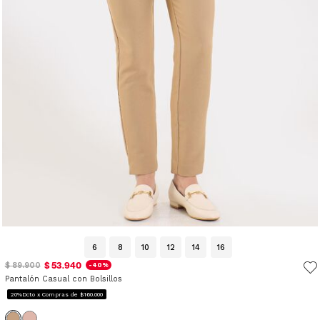
6
8
10
12
14
16
$ 53.940
$ 89.900
-40%
Pantalón Casual con Bolsillos
20%Dcto x Compras de $160.000