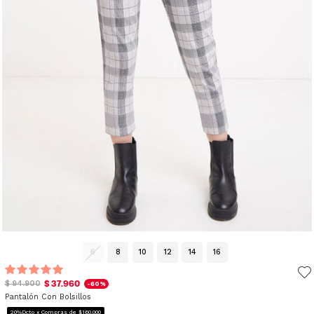
6
8
10
12
14
16
$ 37.960
$ 94.900
-60%
Pantalón Con Bolsillos
20%Dcto x Compras de $160.000