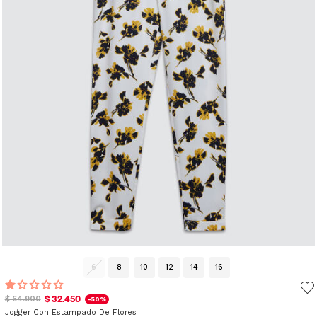
6
8
10
12
14
16
$ 32.450
$ 64.900
-50%
Jogger Con Estampado De Flores