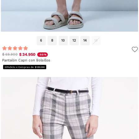
6
8
10
12
14
16
$ 34.950
$ 69.900
-50%
Pantalón Capri con Bolsillos
20%Dcto x Compras de $160.000