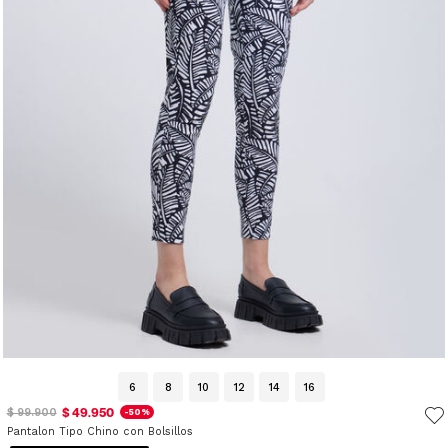
6
8
10
12
14
16
$ 49.950
$ 99.900
-50%
Pantalon Tipo Chino con Bolsillos