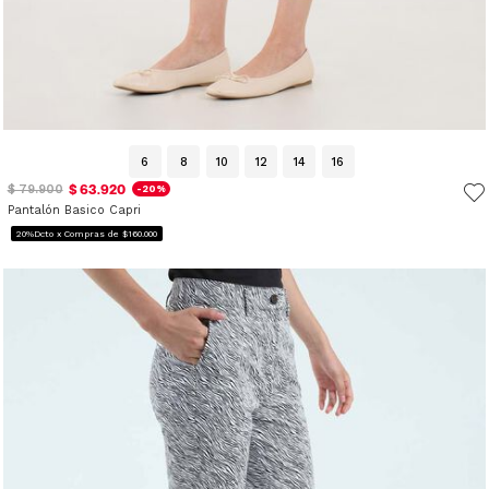
6
8
10
12
14
16
$ 63.920
$ 79.900
-20%
Pantalón Basico Capri
20%Dcto x Compras de $160.000