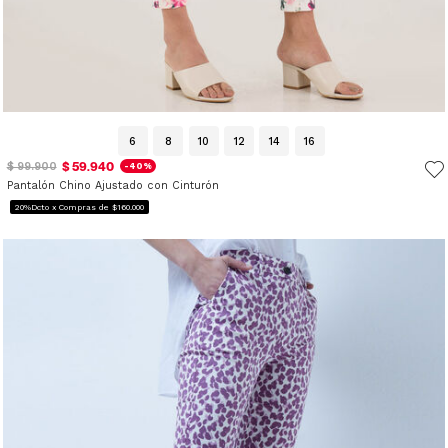
6
8
10
12
14
16
$ 59.940
$ 99.900
-40%
Pantalón Chino Ajustado con Cinturón
20%Dcto x Compras de $160.000