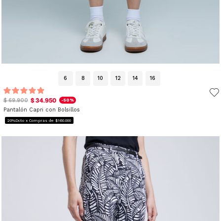
6
8
10
12
14
16
$ 34.950
$ 69.900
-50%
Pantalón Capri con Bolsillos
20%Dcto x Compras de $160.000