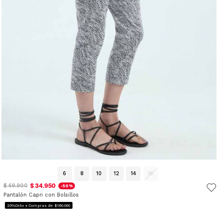
6
8
10
12
14
16
$ 34.950
$ 69.900
-50%
Pantalón Capri con Bolsillos
20%Dcto x Compras de $160.000