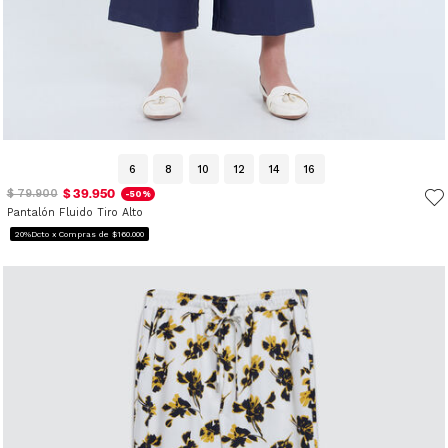
6
8
10
12
14
16
$ 39.950
$ 79.900
-50%
Pantalón Fluido Tiro Alto
20%Dcto x Compras de $160.000