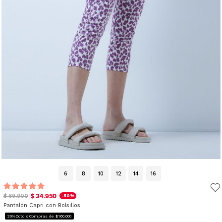
6
8
10
12
14
16
$ 34.950
$ 69.900
-50%
Pantalón Capri con Bolsillos
20%Dcto x Compras de $160.000