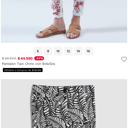
6
8
10
12
14
16
$ 44.950
$ 89.900
-50%
Pantalon Tipo Chino con Bolsillos
20%Dcto x Compras de $160.000