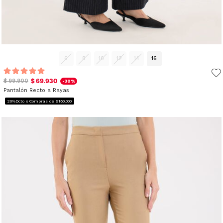
6
8
10
12
14
16
$ 69.930
$ 99.900
-30%
Pantalón Recto a Rayas
20%Dcto x Compras de $160.000