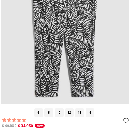
6
8
10
12
14
16
$ 34.950
$ 69.900
-50%