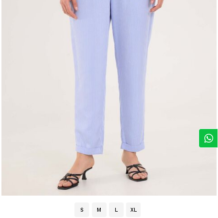
S
M
L
XL