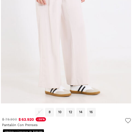
6
8
10
12
14
16
$ 63.920
$ 79.900
-20%
Pantalón Con Prenses
20%Dcto x Compras de $160.000