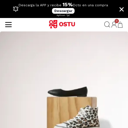
15%
×
Descarga la APP y recibe
Dcto en una compra
Descargar
Aplican TyC
0