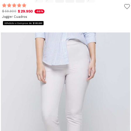
$ 29.950
$ 59.900
-50%
Jogger Cuadros
20%Dcto x Compras de $160.000