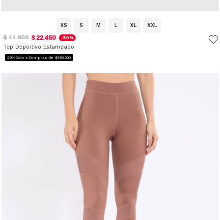
XS
S
M
L
XL
XXL
$ 22.450
$ 44.900
-50%
Top Deportivo Estampado
20%Dcto x Compras de $160.000