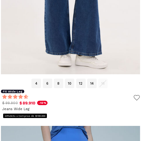
4
6
8
10
12
14
16
Fit Wide Leg
$ 89.910
$ 99.900
-10%
Jeans Wide Leg
20%Dcto x Compras de $160.000