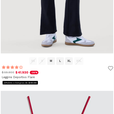
XS
S
M
L
XL
XXL
$ 41.930
$ 59.900
-30%
Leggins Deportivo Flare
20%Dcto x Compras de $160.000