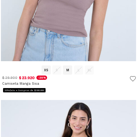
XS
S
M
L
XL
$ 23.920
$ 29.900
-20%
Camiseta Manga Sisa
20%Dcto x Compras de $160.000