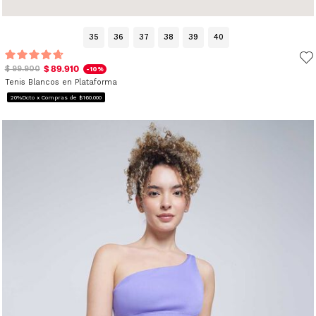
35
36
37
38
39
40
$ 89.910
$ 99.900
-10%
Tenis Blancos en Plataforma
20%Dcto x Compras de $160.000