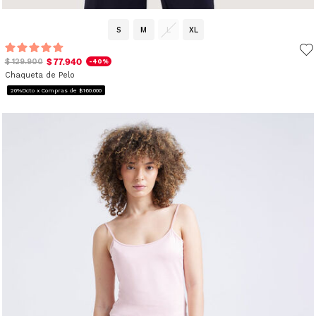
S
M
L
XL
$ 77.940
$ 129.900
-40%
Chaqueta de Pelo
20%Dcto x Compras de $160.000