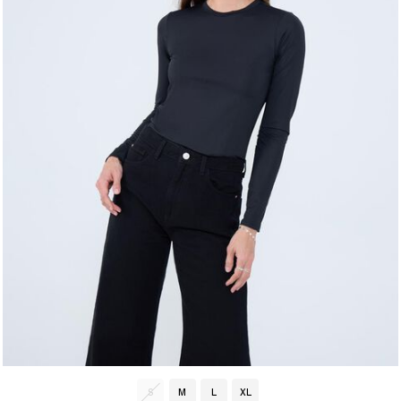
S
M
L
XL