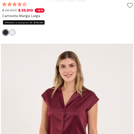
$ 35.910
$ 39.900
-10%
Camiseta Manga Larga
20%Dcto x Compras de $160.000