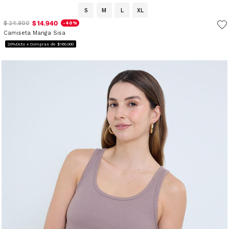
S
M
L
XL
$ 14.940
$ 24.900
-40%
Camiseta Manga Sisa
20%Dcto x Compras de $160.000