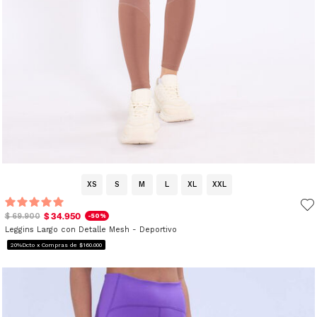
XS
S
M
L
XL
XXL
$ 34.950
$ 69.900
-50%
Leggins Largo con Detalle Mesh - Deportivo
20%Dcto x Compras de $160.000