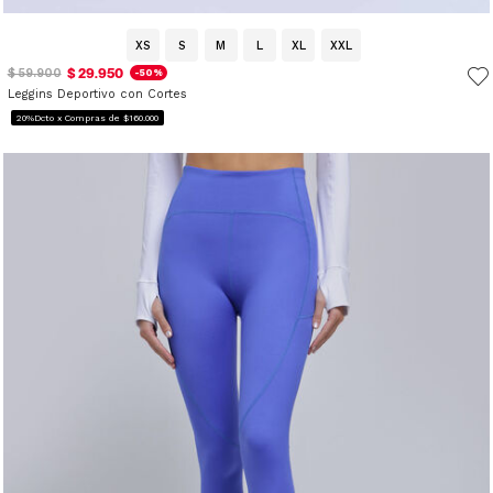
XS
S
M
L
XL
XXL
$ 29.950
$ 59.900
-50%
Leggins Deportivo con Cortes
20%Dcto x Compras de $160.000