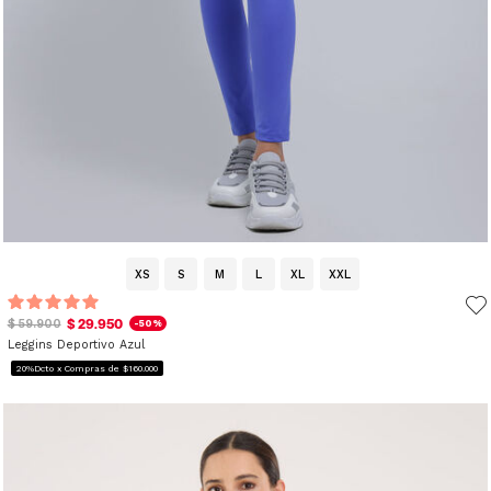
XS
S
M
L
XL
XXL
$ 29.950
$ 59.900
-50%
Leggins Deportivo Azul
20%Dcto x Compras de $160.000