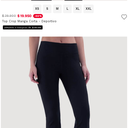
XS
S
M
L
XL
XXL
$ 19.950
$ 39.900
-50%
Top Crop Manga Corta - Deportivo
20%Dcto x Compras de $160.000