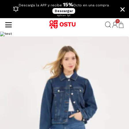
15%
×
Descarga la APP y recibe
Dcto en una compra
Descargar
Aplican TyC
0