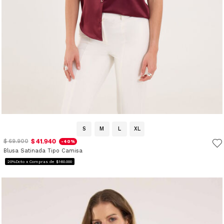
S
M
L
XL
$ 41.940
$ 69.900
-40%
Blusa Satinada Tipo Camisa
20%Dcto x Compras de $160.000