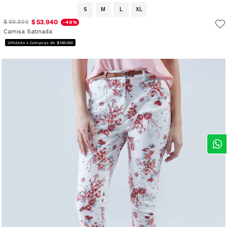
S
M
L
XL
$ 53.940
$ 89.900
-40%
Camisa Satinada
20%Dcto x Compras de $160.000