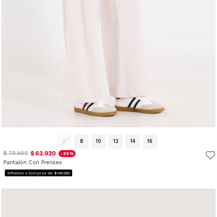
6
8
10
12
14
16
$ 63.920
$ 79.900
-20%
Pantalón Con Prenses
20%Dcto x Compras de $160.000