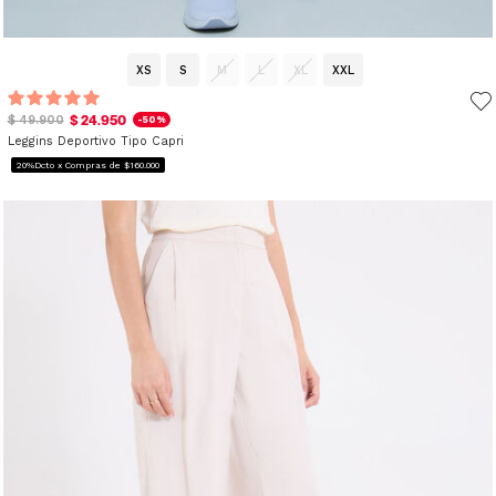
XS
S
M
L
XL
XXL
$ 24.950
$ 49.900
-50%
Leggins Deportivo Tipo Capri
20%Dcto x Compras de $160.000