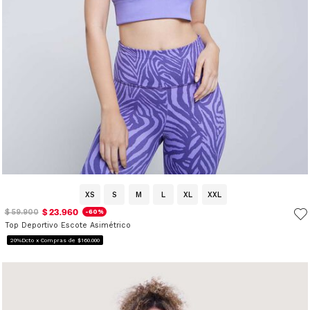
XS
S
M
L
XL
XXL
$ 23.960
$ 59.900
-60%
Top Deportivo Escote Asimétrico
20%Dcto x Compras de $160.000