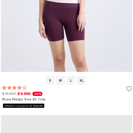
S
M
L
XL
$ 9.950
$ 19.900
-50%
Blusa Manga Sisa de Tiras
20%Dcto x Compras de $160.000