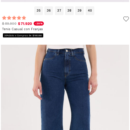
35
36
37
38
39
40
$ 71.920
$ 89.900
-20%
Tenis Casual con Franjas
20%Dcto x Compras de $160.000