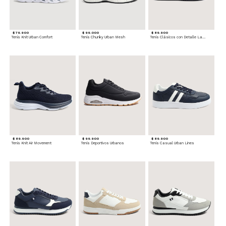
$ 79.900
$ 99.000
$ 89.900
Tenis Knit Urban Comfort
Tenis Chunky Urban Mesh
Tenis Clásicos con Detalle Lateral
$ 89.900
$ 99.900
$ 89.900
Tenis Knit Air Movement
Tenis Deportivos Urbanos
Tenis Casual Urban Lines