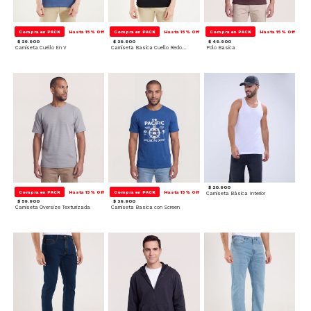
Compra en PACK
Hasta 15% Off
Compra en PACK
Hasta 15% Off
Compra en PACK
Hasta 15% Off
$ 29.900
$ 29.900
$ 49.900
Camiseta Cuello En V
Camiseta Basica Cuello Redondo
Polo Basica
$ 20.900
Compra en PACK
Hasta 15% Off
Compra en PACK
Hasta 15% Off
Camiseta Básica Interior
$ 59.900
$ 39.900
Camiseta Oversize Texturizada
Camiseta Basica con Screen