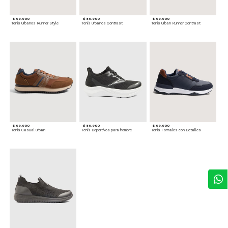
$ 99.900
$ 89.900
$ 99.900
Tenis Urbanos Runner Style
Tenis Urbanos Contrast
Tenis Urban Runner Contrast
$ 99.900
$ 89.900
$ 99.900
Tenis Casual Urban
Tenis Deportivos para hombre
Tenis Formales con Detalles