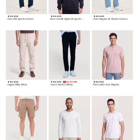
$ 99.900
$ 99.900
$ 99.900
Jean Slim Ajuste Clásico
Buzo Hoodie Zipper de Ajuste Cómodo
Jean Regular de Silueta Clásica
$ 89.900
$ 99.900
$ 89.910
$ 59.900
Jogger Utility Relax
Jeans Básico Skinny
Polo Cuello Mao Regular