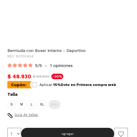
Bermuda con Boxer Interno - Deportivo
REF. 60100454
5
/
5
-
1
opiniones
$ 48.930
$ 69.900
-30%
Cupón:
Aplicar
15%Dcto en Primera compra web
Talla
S
M
L
XL
XXL
Guia de tallas
Agregar