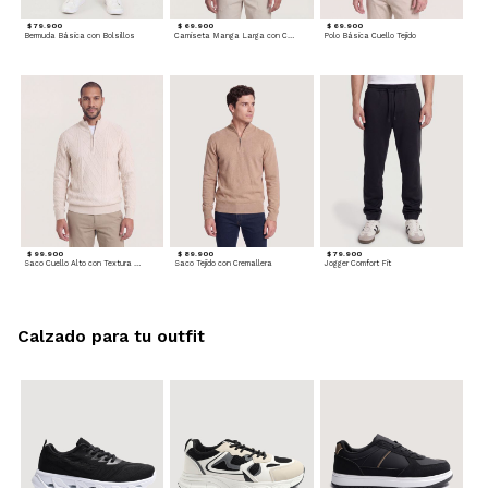
$ 79.900
$ 69.900
$ 69.900
Bermuda Básica con Bolsillos
Camiseta Manga Larga con Cuello Henley
Polo Básica Cuello Tejido
$ 99.900
$ 89.900
$ 79.900
Saco Cuello Alto con Textura Trenzada
Saco Tejido con Cremallera
Jogger Comfort Fit
Calzado para tu outfit