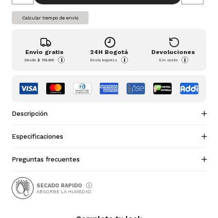
Calcular tiempo de envío
Envío gratis
24H Bogotá
Devoluciones
i
i
i
Desde
$ 159.900
Envío express
Sin costo
Descripción
Especificaciones
Preguntas frecuentes
SECADO RAPIDO
ABSORBE LA HUMEDAD