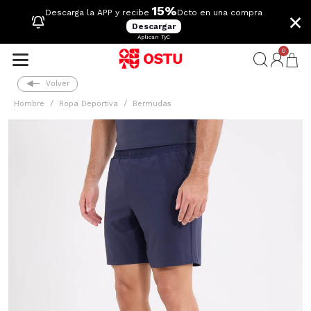
15%
×
Descarga la APP y recibe
Dcto en una compra
Descargar
Aplican TyC
0
Volver
Hombre
Ropa Deportiva
Bermudas