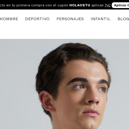
cto en tu primera compra con el cupón
HOLAOSTU
aplican
TyC
Aplicar
HOMBRE
DEPORTIVO
PERSONAJES
INFANTIL
BLO