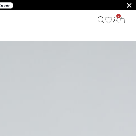
×
 Cupón
0
G