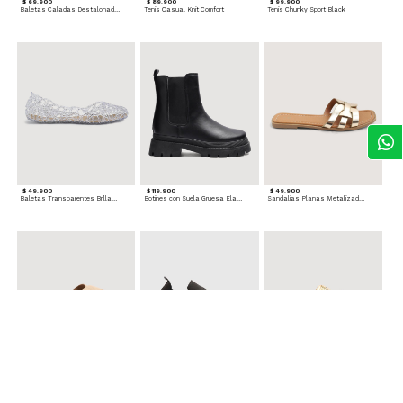
$ 69.900
$ 89.900
$ 99.900
Baletas Caladas Destalonadas
Tenis Casual Knit Comfort
Tenis Chunky Sport Black
$ 49.900
$ 119.900
$ 49.900
Baletas Transparentes Brillantes
Botines con Suela Gruesa Elastizada
Sandalias Planas Metalizadas
$ 49.900
$ 79.900
$ 69.900
Sandalias Cruzadas con Hebilla
Tenis Deportivas con Brillos para mujer
Sandalias Doble Tira Texturizada