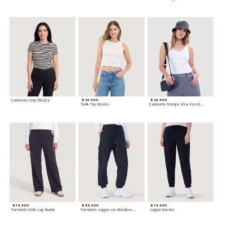
Camiseta Crop Básica
$ 29.900
$ 29.900
Tank Top Basico
Camiseta Manga Sisa Escotada
$ 79.900
$ 89.900
$ 79.900
Pantalón Wide Leg Burda
Pantalón Jogger con Bolsillos Cargo
Jogger Unicolor