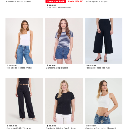
Compra en PACK
Hasta 15% Off
Camiseta Basica Screen
Polo Cropped a Rayas
$ 29.900
Tank Top Cuello Redondo
$ 39.900
$ 39.900
$ 79.900
Top Basico Hombro Ancho
Camiseta Crop Básica
Pantalón Fluido Tiro Alto
$ 109.900
$ 39.900
$ 39.900
Pantalón Fluido Tiro Alto
Camiseta Básica Cuello Redondo
Camiseta Cropped en Rib con Botones