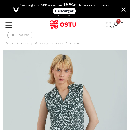
15%
×
Descarga la APP y recibe
Dcto en una compra
Descargar
Aplican TyC
0
Volver
Mujer
Ropa
Blusas y Camisas
Blusas