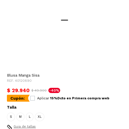
Blusa Manga Sisa
REF. 40120890
$ 29.940
$ 49.900
-40%
Cupón:
Aplicar
15%Dcto en Primera compra web
Talla
S
M
L
XL
Guia de tallas