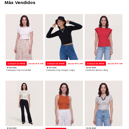
Más Vendidos
Compra en PACK
Hasta 15% Off
Compra en PACK
Hasta 15% Off
Compra en PACK
Hasta 15% Off
$ 39.900
$ 44.900
$ 49.900
Camiseta Crop Essential
Camiseta Crop Manga Larga
Camiseta Basica Boxy
$ 39.900
$ 49.900