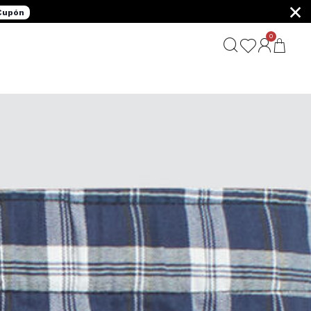
×
 Cupón
0