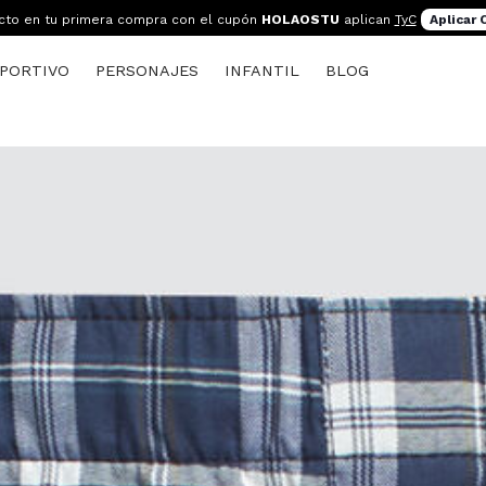
cto en tu primera compra con el cupón
HOLAOSTU
aplican
TyC
Aplicar
PORTIVO
PERSONAJES
INFANTIL
BLOG