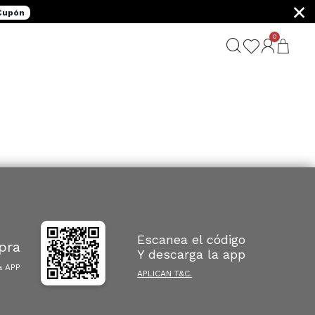
×
 Cupón
0
G
Escanea el código
pra
Y descarga la app
a APP
APLICAN T&C.