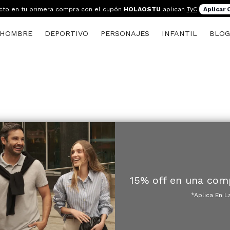
cto en tu primera compra con el cupón
HOLAOSTU
aplican
TyC
Aplicar
HOMBRE
DEPORTIVO
PERSONAJES
INFANTIL
BLO
15% off en una com
*Aplica En L