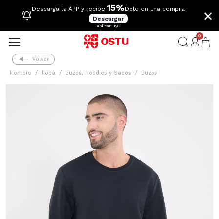
15%
×
Descarga la APP y recibe
Dcto en una compra
Descargar
Aplican TyC
0
Volver
Hombre
Ropa
Buzos, Hoodies y Sacos
Buzos