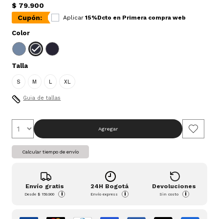
$ 79.900
Cupón:
Aplicar
15%Dcto en Primera compra web
Color
Talla
S
M
L
XL
Guia de tallas
Agregar
Calcular tiempo de envío
Envío gratis
24H Bogotá
Devoluciones
i
i
i
Desde
$ 159.900
Envío express
Sin costo