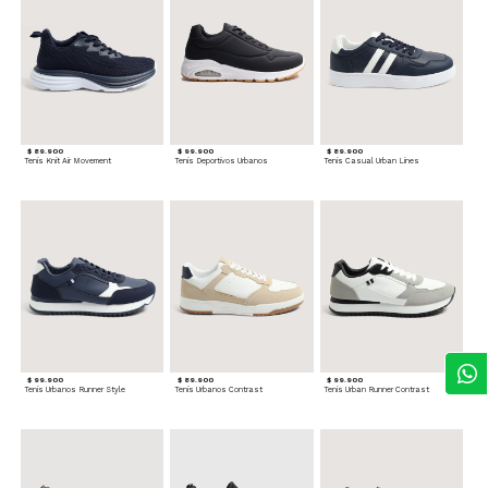
$ 89.900
$ 99.900
$ 89.900
Tenis Knit Air Movement
Tenis Deportivos Urbanos
Tenis Casual Urban Lines
$ 99.900
$ 89.900
$ 99.900
Tenis Urbanos Runner Style
Tenis Urbanos Contrast
Tenis Urban Runner Contrast