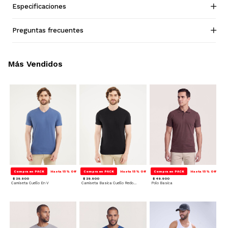
Especificaciones
Preguntas frecuentes
Más Vendidos
Compra en PACK
Hasta 15% Off
Compra en PACK
Hasta 15% Off
Compra en PACK
Hasta 15% Off
$ 29.900
$ 29.900
$ 49.900
Camiseta Cuello En V
Camiseta Basica Cuello Redondo
Polo Basica