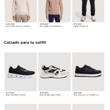
$ 99.900
$ 89.900
$ 79.900
Saco Cuello Alto con Textura Trenzada
Saco Tejido con Cremallera
Jogger Comfort Fit
Calzado para tu outfit
$ 79.900
$ 99.000
$ 89.900
Tenis Knit Urban Comfort
Tenis Chunky Urban Mesh
Tenis Clásicos con Detalle Lateral