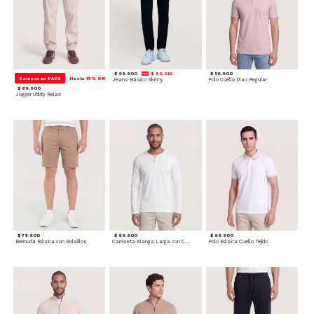
$ 99.900
$ 89.910
$ 59.900
Compra en PACK
Hasta 15% Off
Jeans Básico Skinny
Polo Cuello Mao Regular
$ 89.900
Jogger Utility Relax
$ 79.900
$ 69.900
$ 69.900
Bermuda Básica con Bolsillos
Camiseta Manga Larga con Cuello Henley
Polo Básica Cuello Tejido