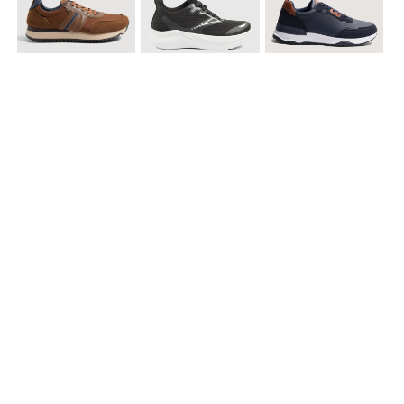
$ 99.900
$ 89.900
$ 99.900
Tenis Casual Urban
Tenis Deportivos para hombre
Tenis Formales con Detalles
$ 79.900
Tenis Deportivos sin Cordones para hombre
Accesorios para complementar