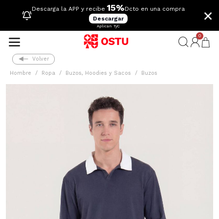
15%
×
Descarga la APP y recibe
Dcto en una compra
Descargar
Aplican TyC
0
Volver
Hombre
Ropa
Buzos, Hoodies y Sacos
Buzos