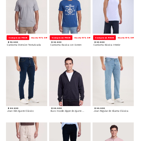
Compra en PACK
Hasta 15% Off
Compra en PACK
Hasta 15% Off
Compra en PACK
Hasta 15% Off
$ 59.900
$ 39.900
$ 20.900
Camiseta Oversize Texturizada
Camiseta Basica con Screen
Camiseta Básica Interior
$ 99.900
$ 99.900
$ 99.900
Jean Slim Ajuste Clásico
Buzo Hoodie Zipper de Ajuste Cómodo
Jean Regular de Silueta Clásica