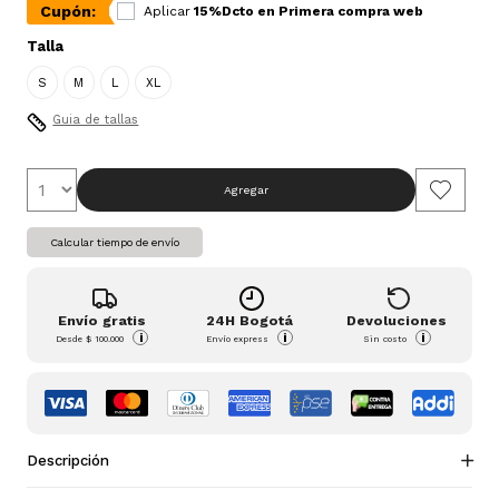
Cupón:
Aplicar
15%Dcto en Primera compra web
Talla
S
M
L
XL
Guia de tallas
Agregar
Calcular tiempo de envío
Envío gratis
24H Bogotá
Devoluciones
i
i
i
Desde
$ 100.000
Envío express
Sin costo
Descripción