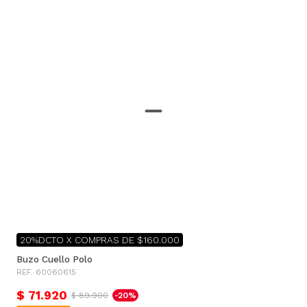
20%DCTO X COMPRAS DE $160.000
Buzo Cuello Polo
REF. 60060615
$ 71.920
$ 89.900
-20%