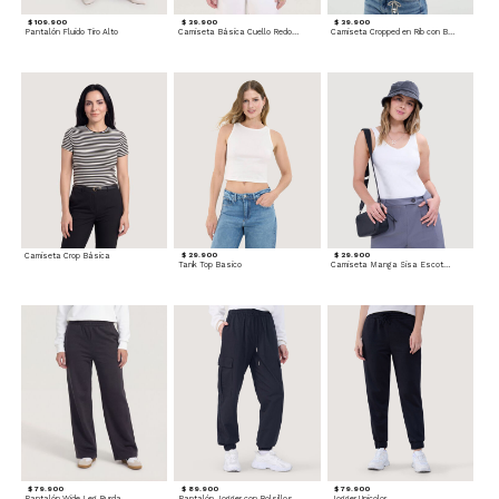
$ 109.900
$ 39.900
$ 39.900
Pantalón Fluido Tiro Alto
Camiseta Básica Cuello Redondo
Camiseta Cropped en Rib con Botones
Camiseta Crop Básica
$ 29.900
$ 29.900
Tank Top Basico
Camiseta Manga Sisa Escotada
$ 79.900
$ 89.900
$ 79.900
Pantalón Wide Leg Burda
Pantalón Jogger con Bolsillos Cargo
Jogger Unicolor