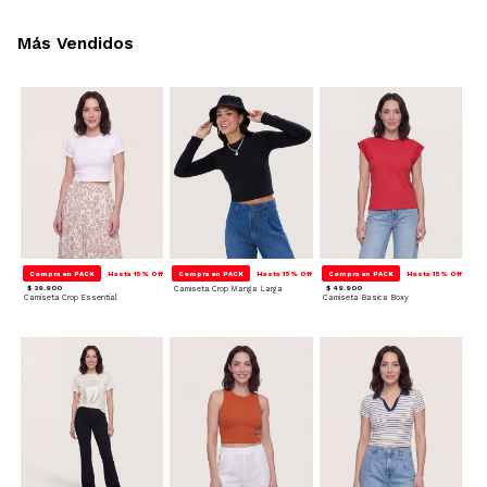
Más Vendidos
Compra en PACK
Hasta 15% Off
Compra en PACK
Hasta 15% Off
Compra en PACK
Hasta 15% Off
$ 39.900
Camiseta Crop Manga Larga
$ 49.900
Camiseta Crop Essential
Camiseta Basica Boxy