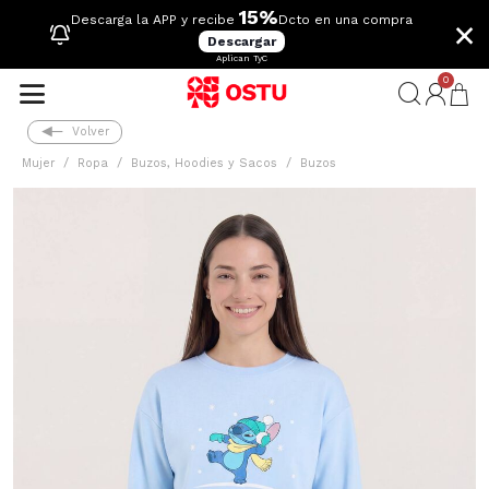
15%
×
Descarga la APP y recibe
Dcto en una compra
Descargar
Aplican TyC
0
Volver
Mujer
Ropa
Buzos, Hoodies y Sacos
Buzos