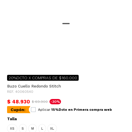
20%DCTO X COMPRAS DE $160.000
Buzo Cuello Redondo Stitch
REF. 40060540
$ 48.930
$ 69.900
-30%
Cupón:
Aplicar
15%Dcto en Primera compra web
Talla
XS
S
M
L
XL