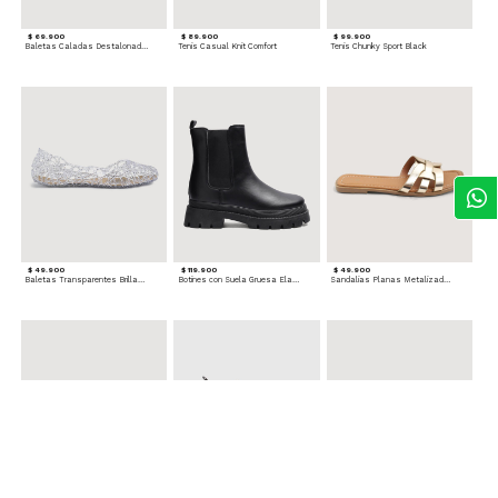
$ 69.900
$ 89.900
$ 99.900
Baletas Caladas Destalonadas
Tenis Casual Knit Comfort
Tenis Chunky Sport Black
$ 49.900
$ 119.900
$ 49.900
Baletas Transparentes Brillantes
Botines con Suela Gruesa Elastizada
Sandalias Planas Metalizadas