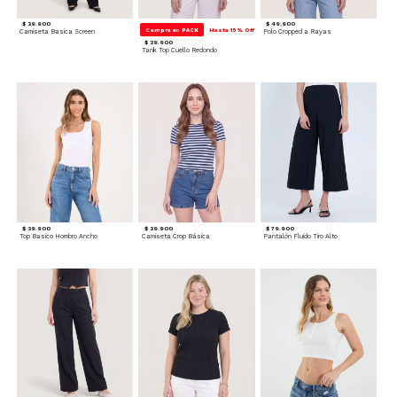
$ 39.900
$ 49.900
Compra en PACK
Hasta 15% Off
Camiseta Basica Screen
Polo Cropped a Rayas
$ 29.900
Tank Top Cuello Redondo
$ 39.900
$ 39.900
$ 79.900
Top Basico Hombro Ancho
Camiseta Crop Básica
Pantalón Fluido Tiro Alto