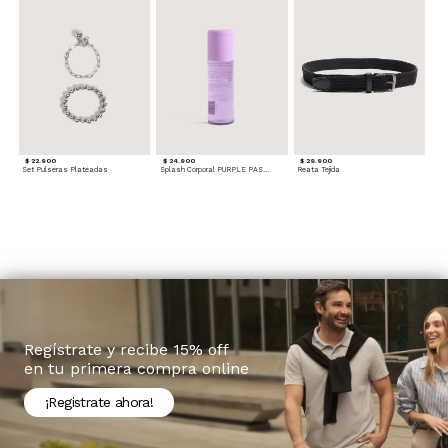
$ 22.900
$ 24.900
$ 29.900
Set Pulseras Plateadas
Splash Corporal PURPLE PASSION - Floral
Reata Tejida
Regístrate y recibe 15% off
en tu primera compra online
¡Registrate ahora!