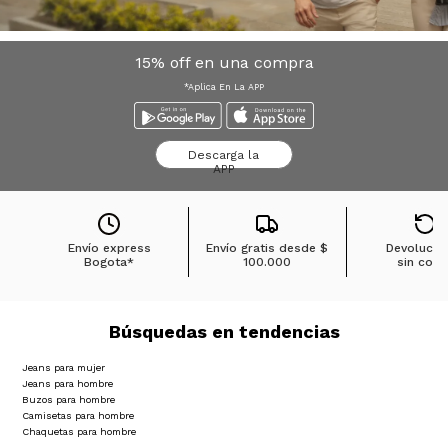
15% off en una compra
*Aplica En La APP
Descarga la
APP
Envío express
Envío gratis desde
$
Devolucio
Bogota*
100.000
sin cost
Búsquedas en tendencias
Jeans para mujer
Jeans para hombre
Buzos para hombre
Camisetas para hombre
Chaquetas para hombre