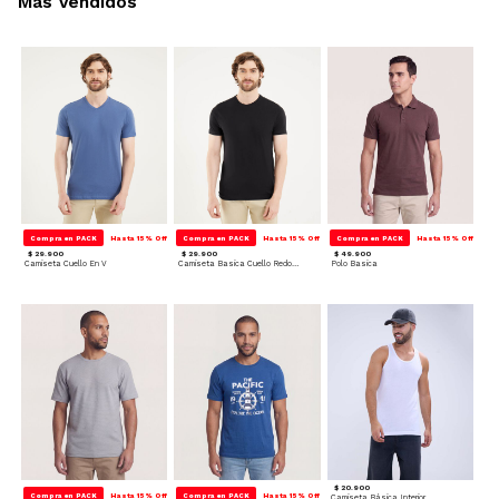
Más Vendidos
Compra en PACK
Hasta 15% Off
Compra en PACK
Hasta 15% Off
Compra en PACK
Hasta 15% Off
$ 29.900
$ 29.900
$ 49.900
Camiseta Cuello En V
Camiseta Basica Cuello Redondo
Polo Basica
$ 20.900
Compra en PACK
Hasta 15% Off
Compra en PACK
Hasta 15% Off
Camiseta Básica Interior