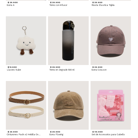
$ 29.900
$ 29.900
$ 29.900
Gorra A
Termo con infusor
Reata Elastica Tejida
$ 12.900
$ 29.900
$ 29.900
Llavero Nube
Termo en Degrade 500 ml
Gorra Corazon
$ 29.900
$ 29.900
$ 49.900
Cinturones Pack x2 Hebilla Ovalada
Gorra Flowing
Set de Accesorios para Cabello