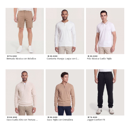
$ 79.900
$ 69.900
$ 69.900
Bermuda Básica con Bolsillos
Camiseta Manga Larga con Cuello Henley
Polo Básica Cuello Tejido
$ 99.900
$ 89.900
$ 79.900
Saco Cuello Alto con Textura Trenzada
Saco Tejido con Cremallera
Jogger Comfort Fit