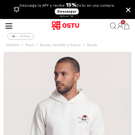
15%
×
Descarga la APP y recibe
Dcto en una compra
Descargar
Aplican TyC
0
Volver
Hombre
Ropa
Buzos, Hoodies y Sacos
Buzos