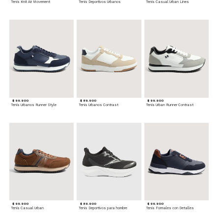
Tenis Knit Air Movement
Tenis Deportivos Urbanos
Tenis Casual Urban Lines
$ 99.900
$ 89.900
$ 99.900
Tenis Urbanos Runner Style
Tenis Urbanos Contrast
Tenis Urban Runner Contrast
$ 99.900
$ 89.900
$ 99.900
Tenis Casual Urban
Tenis Deportivos para hombre
Tenis Formales con Detalles