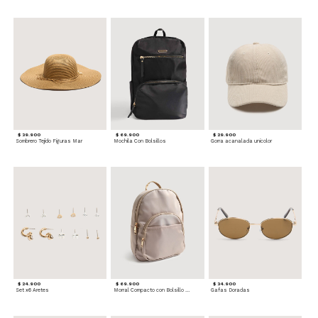
$ 39.900
$ 69.900
$ 29.900
Sombrero Tejido Figuras Mar
Mochila Con Bolsillos
Gorra acanalada unicolor
$ 24.900
$ 69.900
$ 34.900
Set x6 Aretes
Morral Compacto con Bolsillo Frontal
Gafas Doradas