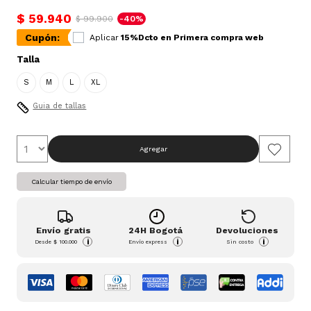
$ 59.940
$ 99.900
-40%
Cupón:
Aplicar
15%Dcto en Primera compra web
Talla
S
M
L
XL
Guia de tallas
Agregar
Calcular tiempo de envío
Envío gratis
24H Bogotá
Devoluciones
i
i
i
Desde
$ 100.000
Envío express
Sin costo