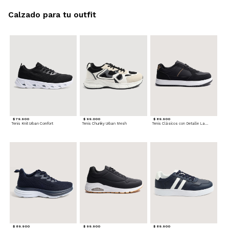
Calzado para tu outfit
$ 79.900
$ 99.000
$ 89.900
Tenis Knit Urban Comfort
Tenis Chunky Urban Mesh
Tenis Clásicos con Detalle Lateral
$ 89.900
$ 99.900
$ 89.900