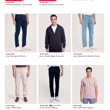
$ 59.900
$ 39.900
Camiseta Oversize Texturizada
Camiseta Basica con Screen
$ 99.900
$ 99.900
$ 99.900
Jean Slim Ajuste Clásico
Buzo Hoodie Zipper de Ajuste Cómodo
Jean Regular de Silueta Clásica
$ 89.900
$ 99.900
$ 89.910
$ 59.900
Jogger Utility Relax
Jeans Básico Skinny
Polo Cuello Mao Regular