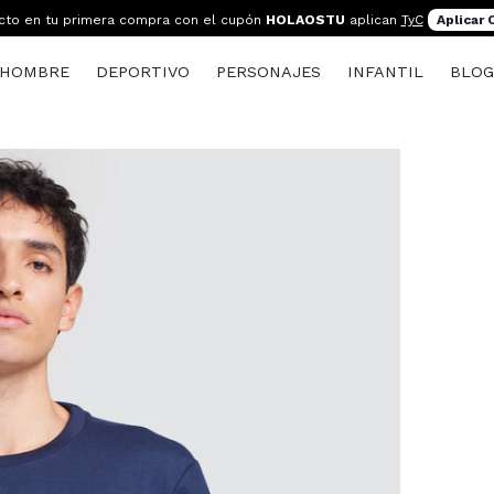
cto en tu primera compra con el cupón
HOLAOSTU
aplican
TyC
Aplicar
HOMBRE
DEPORTIVO
PERSONAJES
INFANTIL
BLO
s