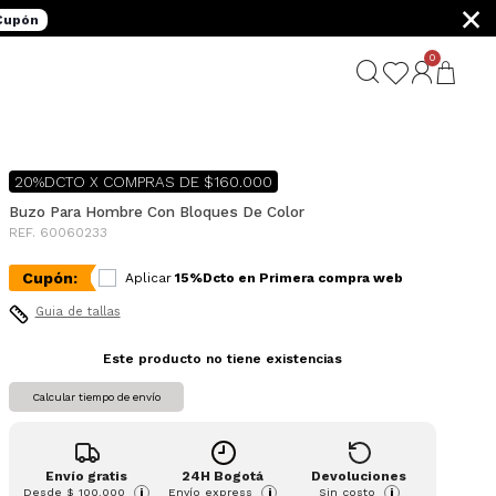
×
 Cupón
0
G
20%DCTO X COMPRAS DE $160.000
Buzo Para Hombre Con Bloques De Color
REF. 60060233
Cupón:
Aplicar
15%Dcto en Primera compra web
Guia de tallas
Este producto no tiene existencias
Calcular tiempo de envío
Envío gratis
24H Bogotá
Devoluciones
Desde
$ 100.000
Envío express
Sin costo
i
i
i