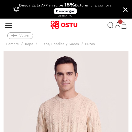
15%
×
Descarga la APP y recibe
Dcto en una compra
Descargar
Aplican TyC
0
Volver
Hombre
Ropa
Buzos, Hoodies y Sacos
Buzos