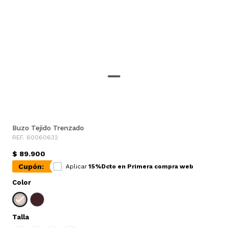
Buzo Tejido Trenzado
REF. 60060632
$ 89.900
Cupón:
Aplicar
15%Dcto en Primera compra web
Color
Talla