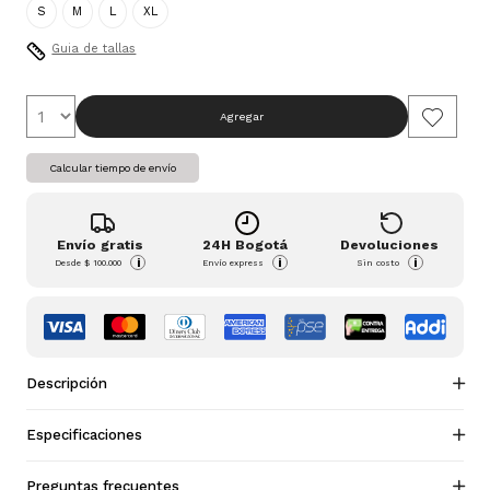
S
M
L
XL
Guia de tallas
Agregar
Calcular tiempo de envío
Envío gratis
24H Bogotá
Devoluciones
i
i
i
Desde
$ 100.000
Envío express
Sin costo
Descripción
Especificaciones
Preguntas frecuentes