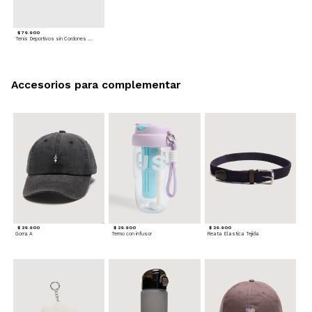
$ 79.900
Tenis Deportivos sin Cordones para hombre
Accesorios para complementar
$ 29.900
$ 29.900
$ 29.900
Gorra A
Termo con infusor
Reata Elastica Tejida