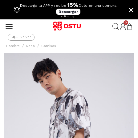
15%
×
Descarga la APP y recibe
Dcto en una compra
Descargar
Aplican TyC
0
Volver
Hombre
Ropa
Camisas