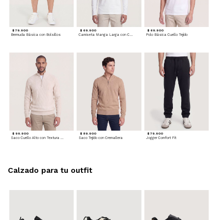
$ 79.900
$ 69.900
$ 69.900
Bermuda Básica con Bolsillos
Camiseta Manga Larga con Cuello Henley
Polo Básica Cuello Tejido
$ 99.900
$ 89.900
$ 79.900
Saco Cuello Alto con Textura Trenzada
Saco Tejido con Cremallera
Jogger Comfort Fit
Calzado para tu outfit