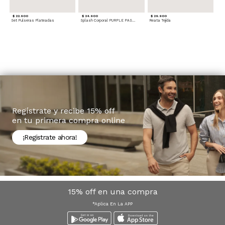
$ 22.900
$ 24.900
$ 29.900
Set Pulseras Plateadas
Splash Corporal PURPLE PASSION - Floral
Reata Tejida
Regístrate y recibe 15% off
en tu primera compra online
¡Registrate ahora!
15% off en una compra
*Aplica En La APP