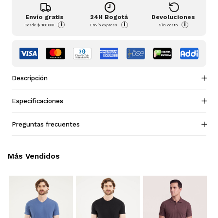
Envío gratis
24H Bogotá
Devoluciones
i
i
i
Desde
$ 100.000
Envío express
Sin costo
Descripción
Especificaciones
Preguntas frecuentes
Más Vendidos