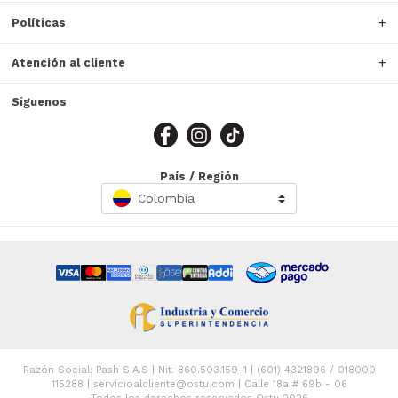
Políticas
Atención al cliente
Siguenos
País / Región
Colombia
Razón Social: Pash S.A.S | Nit. 860.503.159-1 | (601) 4321896 / 018000
115288 | servicioalcliente@ostu.com | Calle 18a # 69b - 06