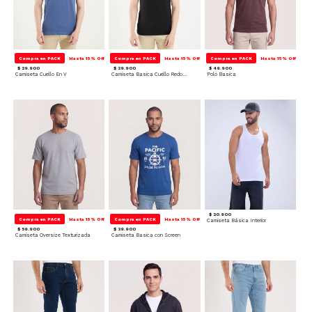
Compra en PACK
Hasta 15% Off
Compra en PACK
Hasta 15% Off
Compra en PACK
Hasta 15% Off
$ 29.900
$ 29.900
$ 49.900
Camiseta Cuello En V
Camiseta Basica Cuello Redondo
Polo Basica
$ 20.900
Compra en PACK
Hasta 15% Off
Compra en PACK
Hasta 15% Off
Camiseta Básica Interior
$ 59.900
$ 39.900
Camiseta Oversize Texturizada
Camiseta Basica con Screen