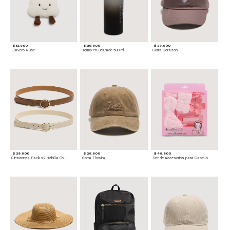
$ 12.900
$ 29.900
$ 29.900
Llavero Nube
Termo en Degrade 500 ml
Gorra Corazon
$ 29.900
$ 29.900
$ 49.900
Cinturones Pack x2 Hebilla Ovalada
Gorra Flowing
Set de Accesorios para Cabello