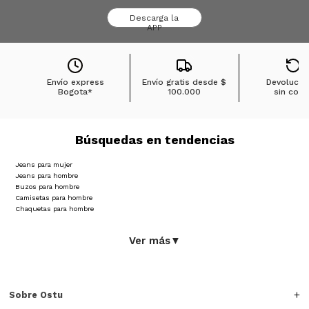
Descarga la
APP
Envío express
Envío gratis desde
$
Devolucio
Bogota*
100.000
sin cost
Búsquedas en tendencias
Jeans para mujer
Jeans para hombre
Buzos para hombre
Camisetas para hombre
Chaquetas para hombre
Ver más
▼
Sobre Ostu