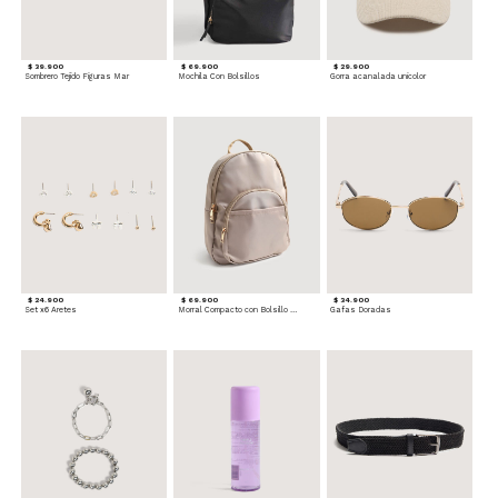
$ 39.900
$ 69.900
$ 29.900
Sombrero Tejido Figuras Mar
Mochila Con Bolsillos
Gorra acanalada unicolor
$ 24.900
$ 69.900
$ 34.900
Set x6 Aretes
Morral Compacto con Bolsillo Frontal
Gafas Doradas