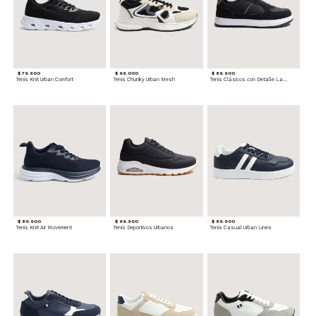
$ 79.900
$ 99.000
$ 89.900
Tenis Knit Urban Comfort
Tenis Chunky Urban Mesh
Tenis Clásicos con Detalle Lateral
$ 89.900
$ 99.900
$ 89.900
Tenis Knit Air Movement
Tenis Deportivos Urbanos
Tenis Casual Urban Lines