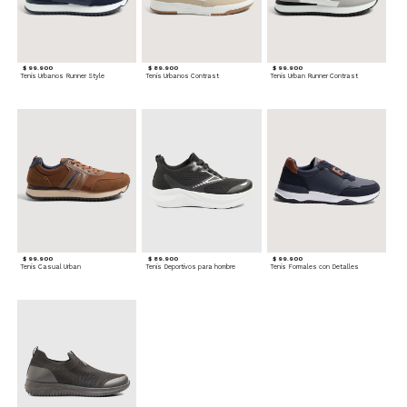
$ 99.900
$ 89.900
$ 99.900
Tenis Urbanos Runner Style
Tenis Urbanos Contrast
Tenis Urban Runner Contrast
$ 99.900
$ 89.900
$ 99.900
Tenis Casual Urban
Tenis Deportivos para hombre
Tenis Formales con Detalles