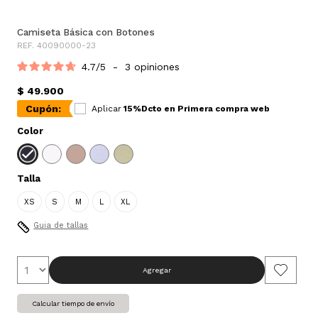
Camiseta Básica con Botones
REF. 40090000-23
4.7
/
5
-
3
opiniones
$ 49.900
Cupón:
Aplicar
15%Dcto en Primera compra web
Color
Talla
XS
S
M
L
XL
Guia de tallas
Agregar
Calcular tiempo de envío