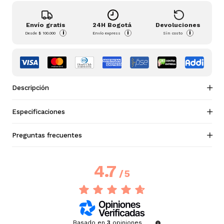
Envío gratis
24H Bogotá
Devoluciones
i
i
i
Desde
$ 100.000
Envío express
Sin costo
Descripción
Especificaciones
Preguntas frecuentes
4.7
/
5
Basado en
3
opiniones