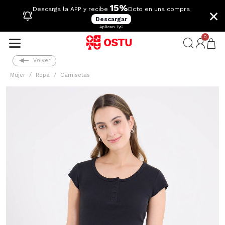
15%
×
Descarga la APP y recibe
Dcto en una compra
Descargar
Aplican TyC
0
Volver
Mujer
Ropa
Camisetas