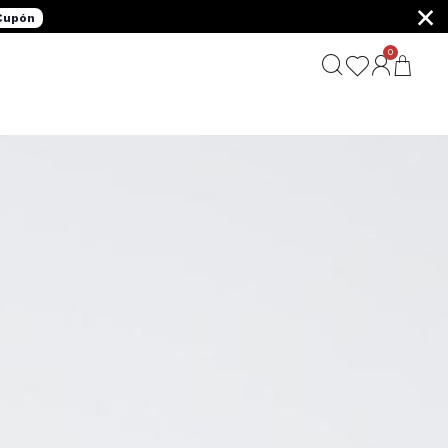
×
 Cupón
0