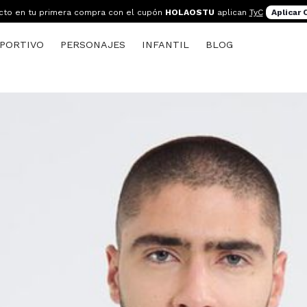
cto en tu primera compra con el cupón
HOLAOSTU
aplican
TyC
Aplicar
PORTIVO
PERSONAJES
INFANTIL
BLOG