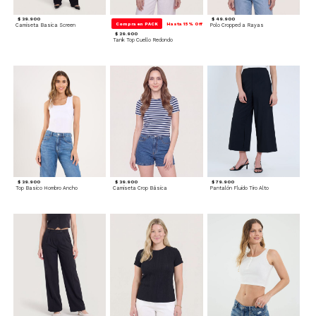
$ 39.900
$ 49.900
Compra en PACK
Hasta 15% Off
Camiseta Basica Screen
Polo Cropped a Rayas
$ 29.900
Tank Top Cuello Redondo
$ 39.900
$ 39.900
$ 79.900
Top Basico Hombro Ancho
Camiseta Crop Básica
Pantalón Fluido Tiro Alto