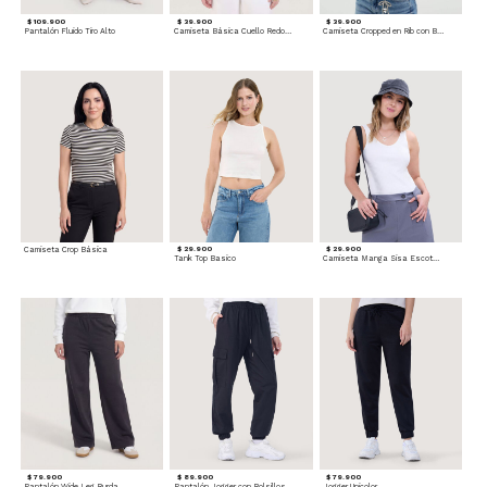
$ 109.900
$ 39.900
$ 39.900
Pantalón Fluido Tiro Alto
Camiseta Básica Cuello Redondo
Camiseta Cropped en Rib con Botones
Camiseta Crop Básica
$ 29.900
$ 29.900
Tank Top Basico
Camiseta Manga Sisa Escotada
$ 79.900
$ 89.900
$ 79.900
Pantalón Wide Leg Burda
Pantalón Jogger con Bolsillos Cargo
Jogger Unicolor