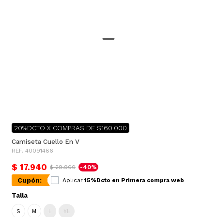
20%DCTO X COMPRAS DE $160.000
Camiseta Cuello En V
REF. 40091486
$ 17.940
$ 29.900
-40%
Cupón:
Aplicar
15%Dcto en Primera compra web
Talla
S
M
L
XL