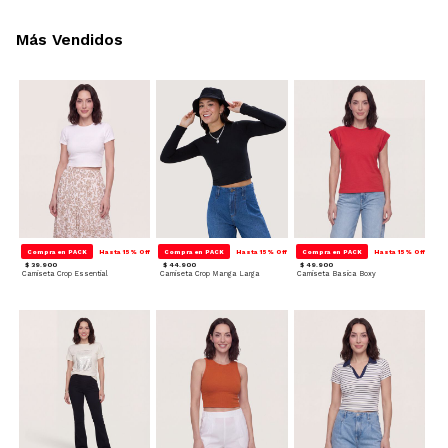
Más Vendidos
Compra en PACK
Hasta 15% Off
Compra en PACK
Hasta 15% Off
Compra en PACK
Hasta 15% Off
$ 39.900
$ 44.900
$ 49.900
Camiseta Crop Essential
Camiseta Crop Manga Larga
Camiseta Basica Boxy