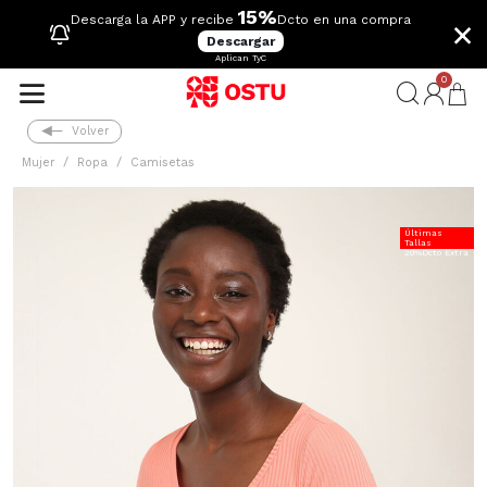
15%
×
Descarga la APP y recibe
Dcto en una compra
Descargar
Aplican TyC
0
Volver
Mujer
Ropa
Camisetas
Últimas
Tallas
20%Dcto Extra