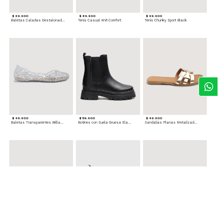
$ 69.900
$ 89.900
$ 99.900
Baletas Caladas Destalonadas
Tenis Casual Knit Comfort
Tenis Chunky Sport Black
$ 49.900
$ 119.900
$ 49.900
Baletas Transparentes Brillantes
Botines con Suela Gruesa Elastizada
Sandalias Planas Metalizadas