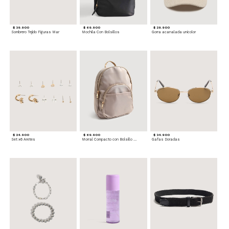
$ 39.900
$ 69.900
$ 29.900
Sombrero Tejido Figuras Mar
Mochila Con Bolsillos
Gorra acanalada unicolor
$ 24.900
$ 69.900
$ 34.900
Set x6 Aretes
Morral Compacto con Bolsillo Frontal
Gafas Doradas