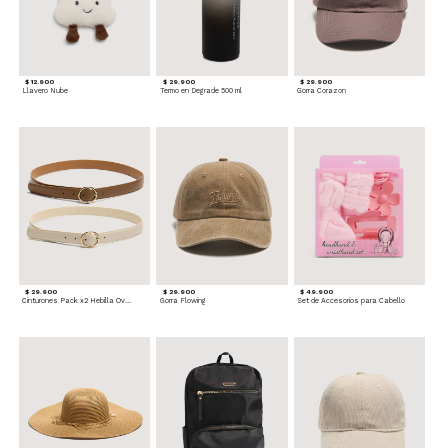
$ 12.900
$ 29.900
$ 29.900
Llavero Nube
Termo en Degrade 500 ml
Gorra Corazon
$ 29.900
$ 29.900
$ 49.900
Cinturones Pack x2 Hebilla Ovalada
Gorra Flowing
Set de Accesorios para Cabello