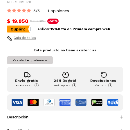
REF. 90090211
5
/
5
-
1
opiniones
$ 19.950
$ 39.900
-50%
Cupón:
Aplicar
15%Dcto en Primera compra web
Guia de tallas
Este producto no tiene existencias
Calcular tiempo de envío
Envío gratis
24H Bogotá
Devoluciones
i
i
i
Desde
$ 159.900
Envío express
Sin costo
Descripción