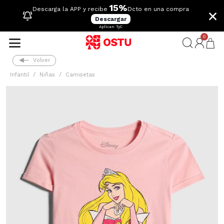
15%
×
Descarga la APP y recibe
Dcto en una compra
Descargar
Aplican TyC
0
Volver
Infantil
Niñas
Camisetas