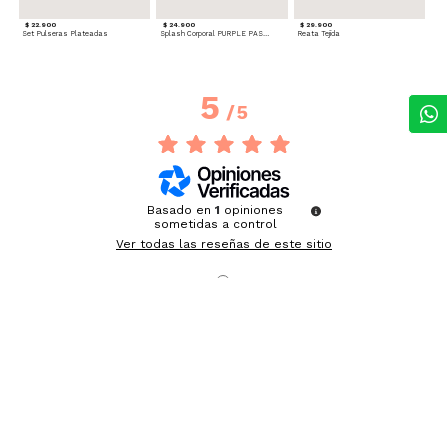
$ 22.900
$ 24.900
$ 29.900
Set Pulseras Plateadas
Splash Corporal PURPLE PASSION - Floral
Reata Tejida
5
/
5
Basado en
1
opiniones
sometidas a control
Ver todas las reseñas de este sitio
5
estrellas
1
4
estrellas
0
3
estrellas
0
2
estrellas
0
1
estrella
0
Ordenar las opiniones