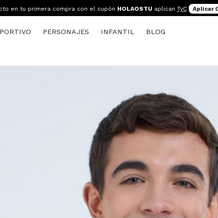
cto en tu primera compra con el cupón
HOLAOSTU
aplican
TyC
Aplicar
PORTIVO
PERSONAJES
INFANTIL
BLOG