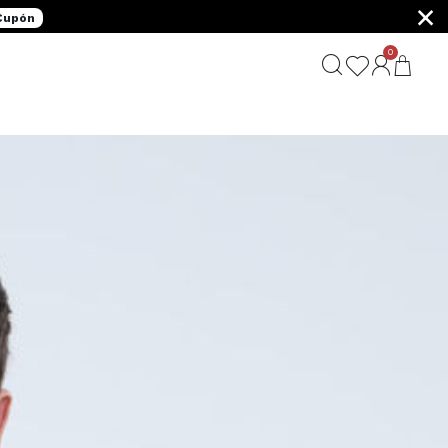
×
 Cupón
0