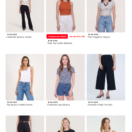
$ 39.900
$ 49.900
Compra en PACK
Hasta 15% Off
Camiseta Basica Screen
Polo Cropped a Rayas
$ 29.900
Tank Top Cuello Redondo
$ 39.900
$ 39.900
$ 79.900
Top Basico Hombro Ancho
Camiseta Crop Básica
Pantalón Fluido Tiro Alto