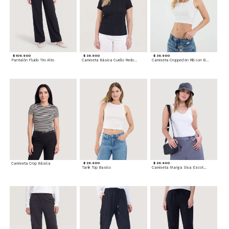
$ 109.900
$ 39.900
$ 39.900
Pantalón Fluido Tiro Alto
Camiseta Básica Cuello Redondo
Camiseta Cropped en Rib con Botones
Camiseta Crop Básica
$ 29.900
$ 29.900
Tank Top Basico
Camiseta Manga Sisa Escotada