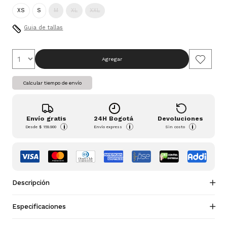
XS
S
M
XL
XXL
Guia de tallas
Agregar
Calcular tiempo de envío
Envío gratis
24H Bogotá
Devoluciones
i
i
i
Desde
$ 159.900
Envío express
Sin costo
Descripción
Especificaciones