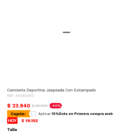
Camiseta Deportiva Jaspeada Con Estampado
REF. 40092080
$ 23.940
$ 39.900
-40%
Cupón:
Aplicar
15%Dcto en Primera compra web
$ 19.152
Talla