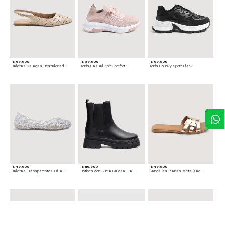
$ 69.900
$ 89.900
$ 99.900
Baletas Caladas Destalonadas
Tenis Casual Knit Comfort
Tenis Chunky Sport Black
$ 49.900
$ 119.900
$ 49.900
Baletas Transparentes Brillantes
Botines con Suela Gruesa Elastizada
Sandalias Planas Metalizadas