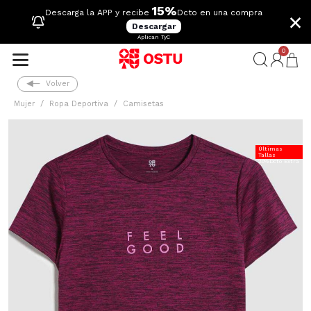
15%
×
Descarga la APP y recibe
Dcto en una compra
Descargar
Aplican TyC
0
Volver
Mujer
Ropa Deportiva
Camisetas
Últimas
Tallas
20%Dcto Extra