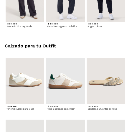
$ 79.900
$ 89.900
$ 79.900
Pantalón Wide Leg Burda
Pantalón Jogger con Bolsillos Cargo
Jogger Unicolor
Calzado para tu Outfit
$ 94.900
$ 89.900
$ 59.900
Tenis Casuales para Mujer
Tenis Casuales para Mujer
Sandalias Brillantes de Tiras