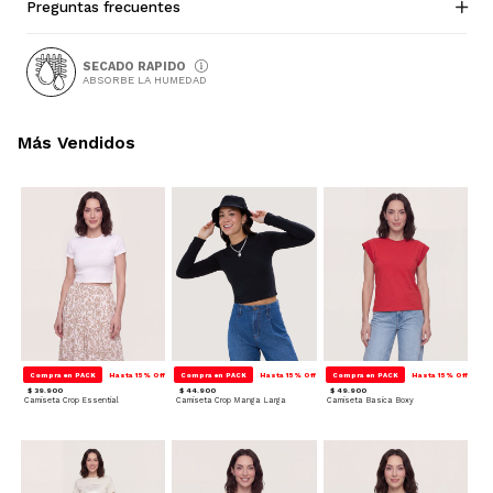
Preguntas frecuentes
SECADO RAPIDO
ABSORBE LA HUMEDAD
Más Vendidos
Compra en PACK
Hasta 15% Off
Compra en PACK
Hasta 15% Off
Compra en PACK
Hasta 15% Off
$ 39.900
$ 44.900
$ 49.900
Camiseta Crop Essential
Camiseta Crop Manga Larga
Camiseta Basica Boxy