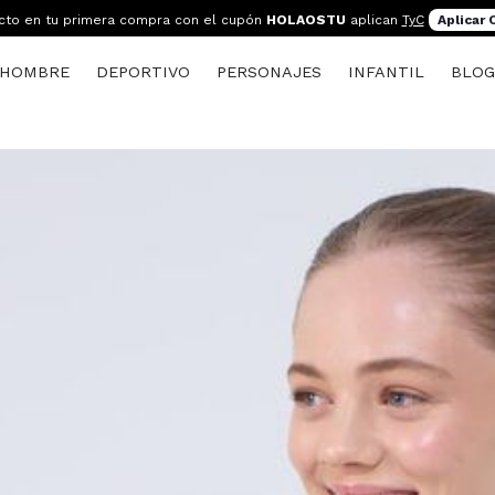
cto en tu primera compra con el cupón
HOLAOSTU
aplican
TyC
Aplicar
HOMBRE
DEPORTIVO
PERSONAJES
INFANTIL
BLO