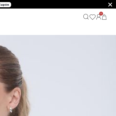
×
 Cupón
0
G