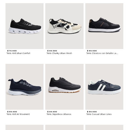
$ 79.900
$ 99.000
$ 89.900
Tenis Knit Urban Comfort
Tenis Chunky Urban Mesh
Tenis Clásicos con Detalle Lateral
$ 89.900
$ 99.900
$ 89.900
Tenis Knit Air Movement
Tenis Deportivos Urbanos
Tenis Casual Urban Lines