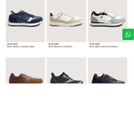
$ 99.900
$ 89.900
$ 99.900
Tenis Urbanos Runner Style
Tenis Urbanos Contrast
Tenis Urban Runner Contrast
$ 99.900
$ 89.900
$ 99.900
Tenis Casual Urban
Tenis Deportivos para hombre
Tenis Formales con Detalles