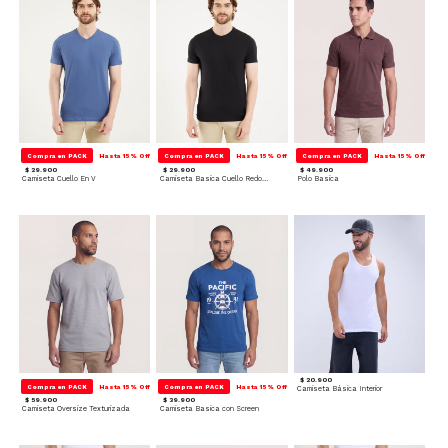
Compra en PACK
Hasta 15% Off
Compra en PACK
Hasta 15% Off
Compra en PACK
Hasta 15% Off
$ 29.900
$ 29.900
$ 49.900
Camiseta Cuello En V
Camiseta Basica Cuello Redondo
Polo Basica
$ 20.900
Compra en PACK
Hasta 15% Off
Compra en PACK
Hasta 15% Off
Camiseta Básica Interior
$ 59.900
$ 39.900
Camiseta Oversize Texturizada
Camiseta Basica con Screen