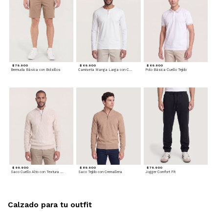
$ 79.900
$ 69.900
$ 69.900
Bermuda Básica con Bolsillos
Camiseta Manga Larga con Cuello Henley
Polo Básica Cuello Tejido
$ 99.900
$ 89.900
$ 79.900
Saco Cuello Alto con Textura Trenzada
Saco Tejido con Cremallera
Jogger Comfort Fit
Calzado para tu outfit