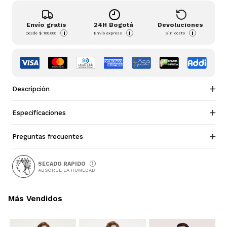
Envío gratis
24H Bogotá
Devoluciones
i
i
i
Desde
$ 100.000
Envío express
Sin costo
Descripción
Especificaciones
Preguntas frecuentes
SECADO RAPIDO
ABSORBE LA HUMEDAD
Más Vendidos