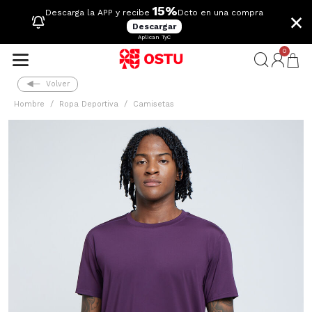
15%
×
Descarga la APP y recibe
Dcto en una compra
Descargar
Aplican TyC
0
Volver
Hombre
Ropa Deportiva
Camisetas