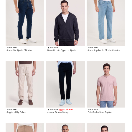
$ 99.900
$ 99.900
$ 99.900
Jean Slim Ajuste Clásico
Buzo Hoodie Zipper de Ajuste Cómodo
Jean Regular de Silueta Clásica
$ 89.900
$ 99.900
$ 89.910
$ 59.900
Jogger Utility Relax
Jeans Básico Skinny
Polo Cuello Mao Regular