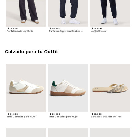
$ 79.900
$ 89.900
$ 79.900
Pantalón Wide Leg Burda
Pantalón Jogger con Bolsillos Cargo
Jogger Unicolor
Calzado para tu Outfit
$ 94.900
$ 89.900
$ 59.900
Tenis Casuales para Mujer
Tenis Casuales para Mujer
Sandalias Brillantes de Tiras