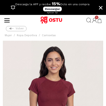
15%
×
Descarga la APP y recibe
Dcto en una compra
Descargar
Aplican TyC
0
Volver
Mujer
Ropa Deportiva
Camisetas