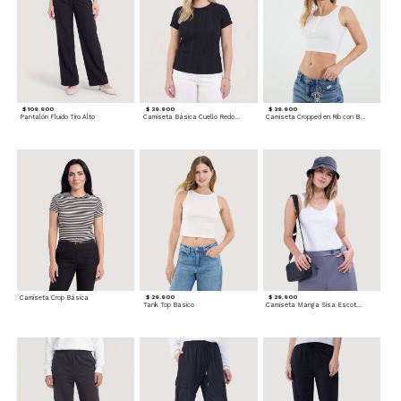
$ 109.900
$ 39.900
$ 39.900
Pantalón Fluido Tiro Alto
Camiseta Básica Cuello Redondo
Camiseta Cropped en Rib con Botones
Camiseta Crop Básica
$ 29.900
$ 29.900
Tank Top Basico
Camiseta Manga Sisa Escotada