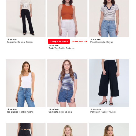
$ 39.900
$ 49.900
Compra en PACK
Hasta 15% Off
Camiseta Basica Screen
Polo Cropped a Rayas
$ 29.900
Tank Top Cuello Redondo
$ 39.900
$ 39.900
$ 79.900
Top Basico Hombro Ancho
Camiseta Crop Básica
Pantalón Fluido Tiro Alto