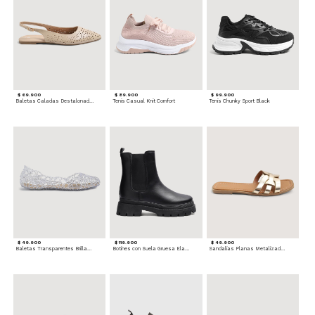
$ 69.900
$ 89.900
$ 99.900
Baletas Caladas Destalonadas
Tenis Casual Knit Comfort
Tenis Chunky Sport Black
$ 49.900
$ 119.900
$ 49.900
Baletas Transparentes Brillantes
Botines con Suela Gruesa Elastizada
Sandalias Planas Metalizadas