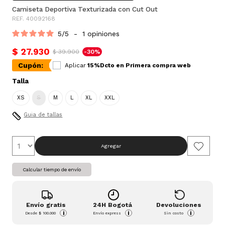
Camiseta Deportiva Texturizada con Cut Out
REF. 40092168
5
/
5
-
1
opiniones
$ 27.930
$ 39.900
-30%
Cupón:
Aplicar
15%Dcto en Primera compra web
Talla
XS
S
M
L
XL
XXL
Guia de tallas
Agregar
Calcular tiempo de envío
Envío gratis
24H Bogotá
Devoluciones
i
i
i
Desde
$ 100.000
Envío express
Sin costo