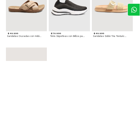
$ 49.900
$ 79.900
$ 69.900
Sandalias Cruzadas con Hebilla
Tenis Deportivas con Brillos para mujer
Sandalias Doble Tira Texturizada
$ 79.900
Sandalias Cruzadas de Tacón
Accesorios para complementar