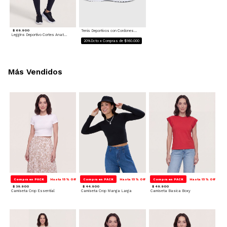
$ 69.900
Tenis Deportivos con Cordones para mujer
Leggins Deportivo Cortes Anatómicos
20%Dcto x Compras de $160.000
Más Vendidos
Compra en PACK
Hasta 15% Off
Compra en PACK
Hasta 15% Off
Compra en PACK
Hasta 15% Off
$ 39.900
$ 44.900
$ 49.900
Camiseta Crop Essential
Camiseta Crop Manga Larga
Camiseta Basica Boxy