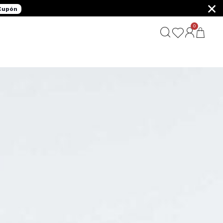
×
 Cupón
0
G