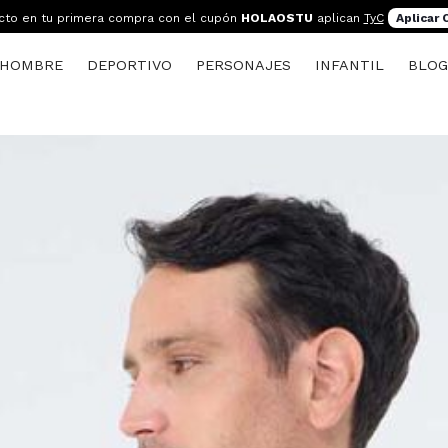
cto en tu primera compra con el cupón
HOLAOSTU
aplican
TyC
Aplicar
HOMBRE
DEPORTIVO
PERSONAJES
INFANTIL
BLO