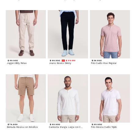
$ 89.900
$ 99.900
$ 89.910
$ 59.900
Jogger Utility Relax
Jeans Básico Skinny
Polo Cuello Mao Regular
$ 79.900
$ 69.900
$ 69.900
Bermuda Básica con Bolsillos
Camiseta Manga Larga con Cuello Henley
Polo Básica Cuello Tejido