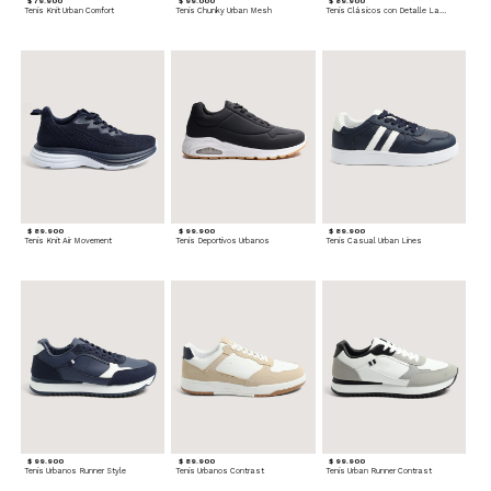
$ 79.900
$ 99.000
$ 89.900
Tenis Knit Urban Comfort
Tenis Chunky Urban Mesh
Tenis Clásicos con Detalle Lateral
$ 89.900
$ 99.900
$ 89.900
Tenis Knit Air Movement
Tenis Deportivos Urbanos
Tenis Casual Urban Lines
$ 99.900
$ 89.900
$ 99.900
Tenis Urbanos Runner Style
Tenis Urbanos Contrast
Tenis Urban Runner Contrast