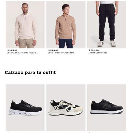
$ 99.900
$ 89.900
$ 79.900
Saco Cuello Alto con Textura Trenzada
Saco Tejido con Cremallera
Jogger Comfort Fit
Calzado para tu outfit