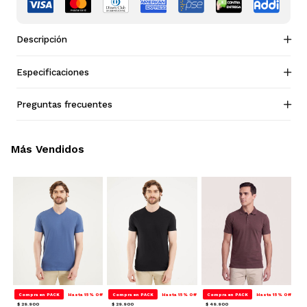
Descripción
Especificaciones
Preguntas frecuentes
Más Vendidos
Compra en PACK
Hasta 15% Off
Compra en PACK
Hasta 15% Off
Compra en PACK
Hasta 15% Off
$ 29.900
$ 29.900
$ 49.900