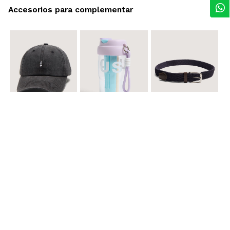
Accesorios para complementar
$ 29.900
$ 29.900
$ 29.900
Gorra A
Termo con infusor
Reata Elastica Tejida
$ 12.900
$ 29.900
$ 29.900
Llavero Nube
Termo en Degrade 500 ml
Gorra Corazon