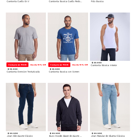
Camiseta Cuello En V
Camiseta Basica Cuello Redondo
Polo Basica
$ 20.900
Compra en PACK
Hasta 15% Off
Compra en PACK
Hasta 15% Off
Camiseta Básica Interior
$ 59.900
$ 39.900
Camiseta Oversize Texturizada
Camiseta Basica con Screen
$ 99.900
$ 99.900
$ 99.900
Jean Slim Ajuste Clásico
Buzo Hoodie Zipper de Ajuste Cómodo
Jean Regular de Silueta Clásica