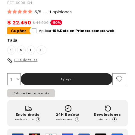
REF. 60091104
5
/
5
-
1
opiniones
$ 22.450
$ 44.900
-50%
Cupón:
Aplicar
15%Dcto en Primera compra web
Talla
S
M
L
XL
Guia de tallas
Agregar
Calcular tiempo de envío
Envío gratis
24H Bogotá
Devoluciones
i
i
i
Desde
$ 100.000
Envío express
Sin costo