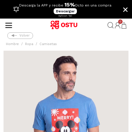
15%
×
Descarga la APP y recibe
Dcto en una compra
Descargar
Aplican TyC
0
Volver
Hombre
Ropa
Camisetas