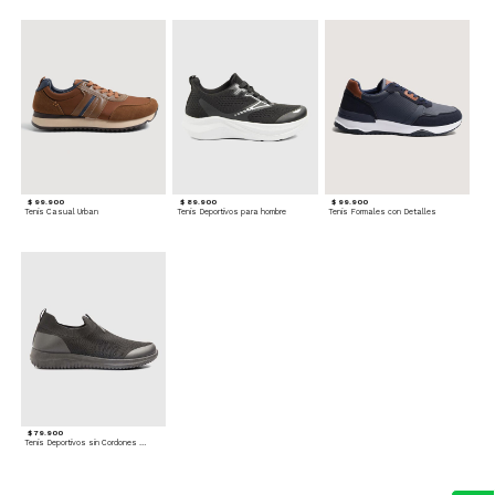
$ 99.900
$ 89.900
$ 99.900
Tenis Casual Urban
Tenis Deportivos para hombre
Tenis Formales con Detalles
$ 79.900
Tenis Deportivos sin Cordones para hombre