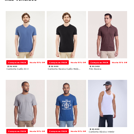
Compra en PACK
Hasta 15% Off
Compra en PACK
Hasta 15% Off
Compra en PACK
Hasta 15% Off
$ 29.900
$ 29.900
$ 49.900
Camiseta Cuello En V
Camiseta Basica Cuello Redondo
Polo Basica
$ 20.900
Compra en PACK
Hasta 15% Off
Compra en PACK
Hasta 15% Off
Camiseta Básica Interior