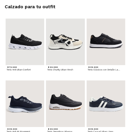
Calzado para tu outfit
$ 79.900
$ 99.000
$ 89.900
Tenis Knit Urban Comfort
Tenis Chunky Urban Mesh
Tenis Clásicos con Detalle Lateral
$ 89.900
$ 99.900
$ 89.900
Tenis Knit Air Movement
Tenis Deportivos Urbanos
Tenis Casual Urban Lines