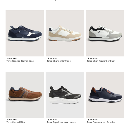
$ 99.900
$ 89.900
$ 99.900
Tenis Urbanos Runner Style
Tenis Urbanos Contrast
Tenis Urban Runner Contrast
$ 99.900
$ 89.900
$ 99.900
Tenis Casual Urban
Tenis Deportivos para hombre
Tenis Formales con Detalles