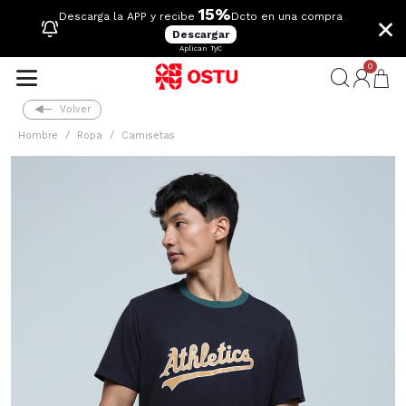
15%
×
Descarga la APP y recibe
Dcto en una compra
Descargar
Aplican TyC
0
Volver
Hombre
Ropa
Camisetas