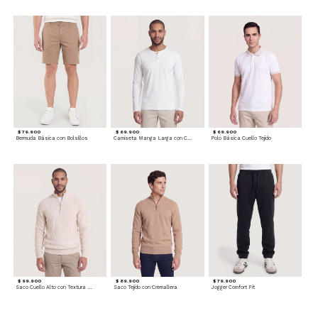
$ 79.900
$ 69.900
$ 69.900
Bermuda Básica con Bolsillos
Camiseta Manga Larga con Cuello Henley
Polo Básica Cuello Tejido
$ 99.900
$ 89.900
$ 79.900
Saco Cuello Alto con Textura Trenzada
Saco Tejido con Cremallera
Jogger Comfort Fit