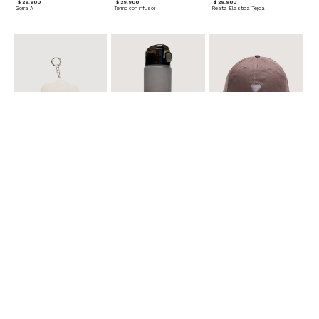
$ 29.900
$ 29.900
$ 29.900
Gorra A
Termo con infusor
Reata Elastica Tejida
$ 12.900
$ 29.900
$ 29.900
Llavero Nube
Termo en Degrade 500 ml
Gorra Corazon
$ 29.900
$ 29.900
$ 49.900
Cinturones Pack x2 Hebilla Ovalada
Gorra Flowing
Set de Accesorios para Cabello