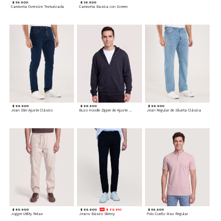
$ 59.900
$ 39.900
Camiseta Oversize Texturizada
Camiseta Basica con Screen
$ 99.900
$ 99.900
$ 99.900
Jean Slim Ajuste Clásico
Buzo Hoodie Zipper de Ajuste Cómodo
Jean Regular de Silueta Clásica
$ 89.900
$ 99.900
$ 89.910
$ 59.900
Jogger Utility Relax
Jeans Básico Skinny
Polo Cuello Mao Regular