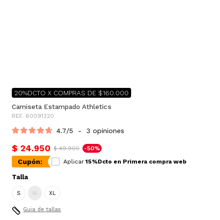
20%DCTO X COMPRAS DE $160.000
Camiseta Estampado Athletics
REF. 60091320
4.7
/
5
-
3
opiniones
$ 24.950
$ 49.900
-50%
Cupón:
Aplicar
15%Dcto en Primera compra web
Talla
S
M
XL
Guia de tallas