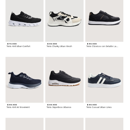
$ 79.900
$ 99.000
$ 89.900
Tenis Knit Urban Comfort
Tenis Chunky Urban Mesh
Tenis Clásicos con Detalle Lateral
$ 89.900
$ 99.900
$ 89.900
Tenis Knit Air Movement
Tenis Deportivos Urbanos
Tenis Casual Urban Lines