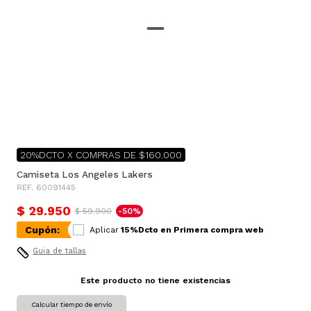
20%DCTO X COMPRAS DE $160.000
Camiseta Los Angeles Lakers
REF. 60091445
$ 29.950
$ 59.900
-50%
Cupón:
Aplicar
15%Dcto en Primera compra web
Guia de tallas
Este producto no tiene existencias
Calcular tiempo de envío