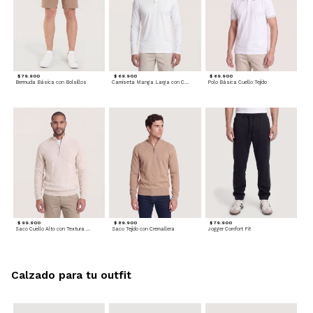
$ 79.900
$ 69.900
$ 69.900
Bermuda Básica con Bolsillos
Camiseta Manga Larga con Cuello Henley
Polo Básica Cuello Tejido
$ 99.900
$ 89.900
$ 79.900
Saco Cuello Alto con Textura Trenzada
Saco Tejido con Cremallera
Jogger Comfort Fit
Calzado para tu outfit