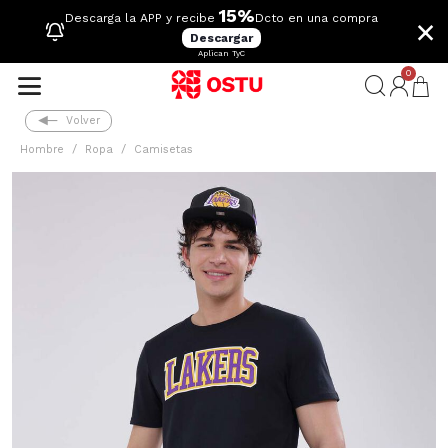
15%
×
Descarga la APP y recibe
Dcto en una compra
Descargar
Aplican TyC
0
Volver
Hombre
Ropa
Camisetas