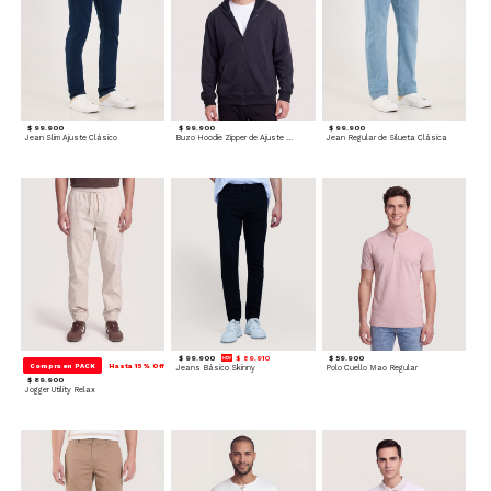
$ 99.900
$ 99.900
$ 99.900
Jean Slim Ajuste Clásico
Buzo Hoodie Zipper de Ajuste Cómodo
Jean Regular de Silueta Clásica
$ 99.900
$ 89.910
$ 59.900
Compra en PACK
Hasta 15% Off
Jeans Básico Skinny
Polo Cuello Mao Regular
$ 89.900
Jogger Utility Relax