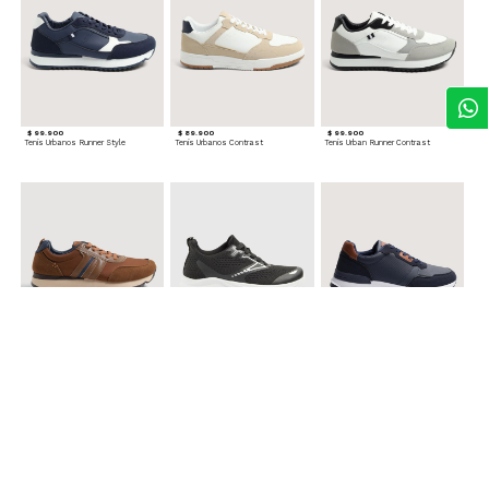
$ 99.900
$ 89.900
$ 99.900
Tenis Urbanos Runner Style
Tenis Urbanos Contrast
Tenis Urban Runner Contrast
$ 99.900
$ 89.900
$ 99.900
Tenis Casual Urban
Tenis Deportivos para hombre
Tenis Formales con Detalles