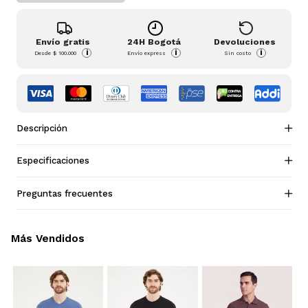
Envío gratis
24H Bogotá
Devoluciones
i
i
i
Desde
$ 100.000
Envío express
Sin costo
Descripción
Especificaciones
Preguntas frecuentes
Más Vendidos