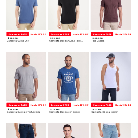
Compra en PACK
Hasta 15% Off
Compra en PACK
Hasta 15% Off
Compra en PACK
Hasta 15% Off
$ 29.900
$ 29.900
$ 49.900
Camiseta Cuello En V
Camiseta Basica Cuello Redondo
Polo Basica
Compra en PACK
Hasta 15% Off
Compra en PACK
Hasta 15% Off
Compra en PACK
Hasta 15% Off
$ 59.900
$ 39.900
$ 20.900
Camiseta Oversize Texturizada
Camiseta Basica con Screen
Camiseta Básica Interior