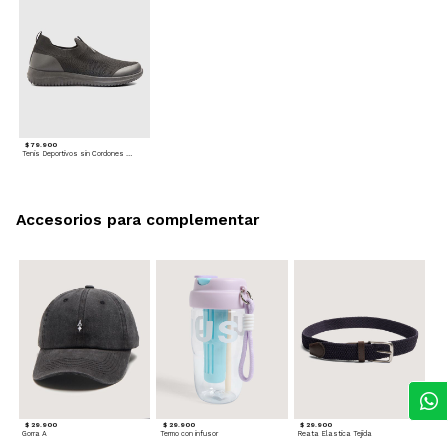
$ 79.900
Tenis Deportivos sin Cordones para hombre
Accesorios para complementar
$ 29.900
$ 29.900
$ 29.900
Gorra A
Termo con infusor
Reata Elastica Tejida