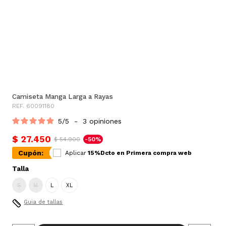
Camiseta Manga Larga a Rayas
REF. 60091180
5
/
5
-
3
opiniones
$ 27.450
$ 54.900
-50%
Cupón:
Aplicar
15%Dcto en Primera compra web
Talla
S
M
L
XL
Guia de tallas