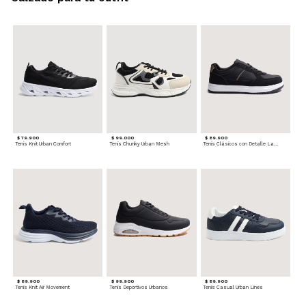
$ 79.900
$ 99.000
$ 89.900
Tenis Knit Urban Comfort
Tenis Chunky Urban Mesh
Tenis Clásicos con Detalle Lateral
$ 89.900
$ 99.900
$ 89.900
Tenis Knit Air Movement
Tenis Deportivos Urbanos
Tenis Casual Urban Lines