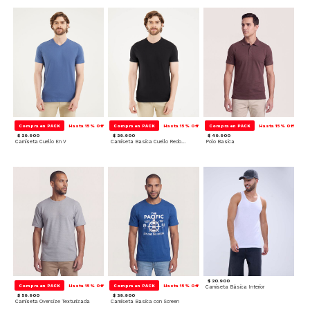
Compra en PACK
Hasta 15% Off
Compra en PACK
Hasta 15% Off
Compra en PACK
Hasta 15% Off
$ 29.900
$ 29.900
$ 49.900
Camiseta Cuello En V
Camiseta Basica Cuello Redondo
Polo Basica
$ 20.900
Compra en PACK
Hasta 15% Off
Compra en PACK
Hasta 15% Off
Camiseta Básica Interior
$ 59.900
$ 39.900
Camiseta Oversize Texturizada
Camiseta Basica con Screen