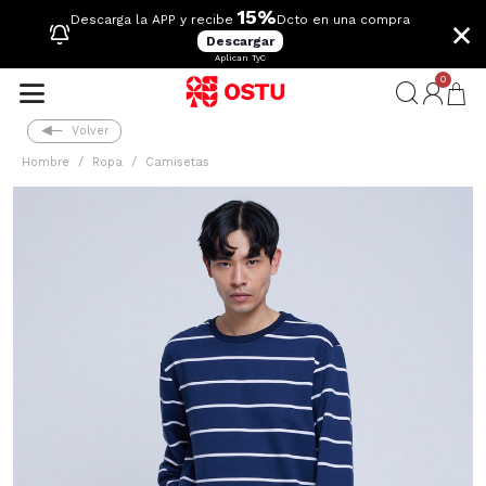
15%
×
Descarga la APP y recibe
Dcto en una compra
Descargar
Aplican TyC
0
Volver
Hombre
Ropa
Camisetas