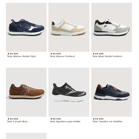
$ 99.900
$ 89.900
$ 99.900
Tenis Urbanos Runner Style
Tenis Urbanos Contrast
Tenis Urban Runner Contrast
$ 99.900
$ 89.900
$ 99.900
Tenis Casual Urban
Tenis Deportivos para hombre
Tenis Formales con Detalles