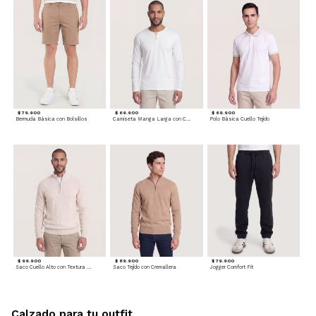
$ 79.900
$ 69.900
$ 69.900
Bermuda Básica con Bolsillos
Camiseta Manga Larga con Cuello Henley
Polo Básica Cuello Tejido
$ 99.900
$ 89.900
$ 79.900
Saco Cuello Alto con Textura Trenzada
Saco Tejido con Cremallera
Jogger Comfort Fit
Calzado para tu outfit