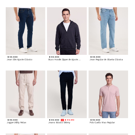
$ 99.900
$ 99.900
$ 99.900
Jean Slim Ajuste Clásico
Buzo Hoodie Zipper de Ajuste Cómodo
Jean Regular de Silueta Clásica
$ 89.900
$ 99.900
$ 89.910
$ 59.900
Jogger Utility Relax
Jeans Básico Skinny
Polo Cuello Mao Regular