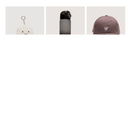
$ 12.900
$ 29.900
$ 29.900
Llavero Nube
Termo en Degrade 500 ml
Gorra Corazon
$ 29.900
$ 29.900
$ 49.900
Cinturones Pack x2 Hebilla Ovalada
Gorra Flowing
Set de Accesorios para Cabello