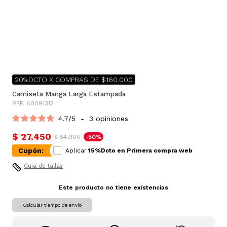
20%DCTO X COMPRAS DE $160.000
Camiseta Manga Larga Estampada
REF. 60091312
4.7
/
5
-
3
opiniones
$ 27.450
$ 54.900
-50%
Cupón:
Aplicar
15%Dcto en Primera compra web
Guia de tallas
Este producto no tiene existencias
Calcular tiempo de envío