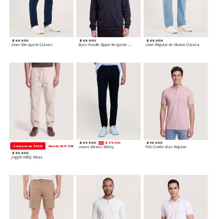
$ 99.900
$ 99.900
$ 99.900
Jean Slim Ajuste Clásico
Buzo Hoodie Zipper de Ajuste Cómodo
Jean Regular de Silueta Clásica
$ 99.900
$ 89.910
$ 59.900
Compra en PACK
Hasta 15% Off
Jeans Básico Skinny
Polo Cuello Mao Regular
$ 89.900
Jogger Utility Relax