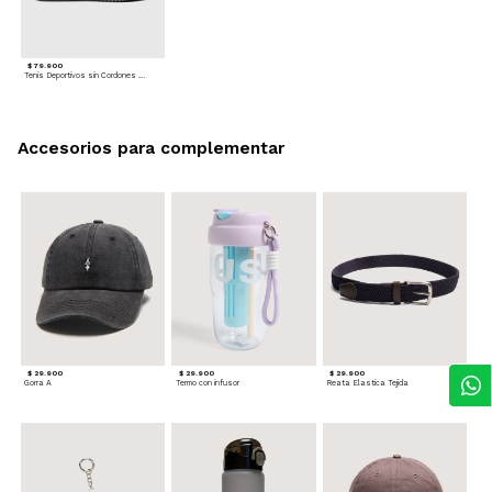
$ 79.900
Tenis Deportivos sin Cordones para hombre
Accesorios para complementar
$ 29.900
$ 29.900
$ 29.900
Gorra A
Termo con infusor
Reata Elastica Tejida