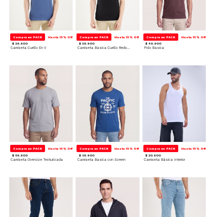
Compra en PACK
Hasta 15% Off
Compra en PACK
Hasta 15% Off
Compra en PACK
Hasta 15% Off
$ 29.900
$ 29.900
$ 49.900
Camiseta Cuello En V
Camiseta Basica Cuello Redondo
Polo Basica
Compra en PACK
Hasta 15% Off
Compra en PACK
Hasta 15% Off
Compra en PACK
Hasta 15% Off
$ 59.900
$ 39.900
$ 20.900
Camiseta Oversize Texturizada
Camiseta Basica con Screen
Camiseta Básica Interior