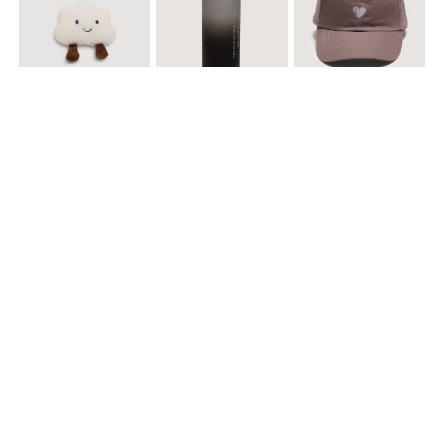
$ 12.900
$ 29.900
$ 29.900
Llavero Nube
Termo en Degrade 500 ml
Gorra Corazon
$ 29.900
$ 29.900
$ 49.900
Cinturones Pack x2 Hebilla Ovalada
Gorra Flowing
Set de Accesorios para Cabello