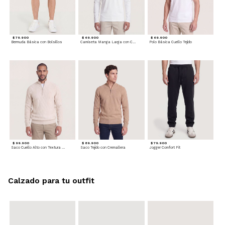
$ 79.900
$ 69.900
$ 69.900
Bermuda Básica con Bolsillos
Camiseta Manga Larga con Cuello Henley
Polo Básica Cuello Tejido
$ 99.900
$ 89.900
$ 79.900
Saco Cuello Alto con Textura Trenzada
Saco Tejido con Cremallera
Jogger Comfort Fit
Calzado para tu outfit