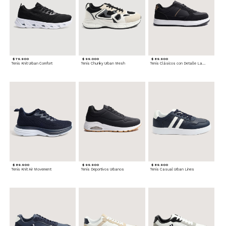
$ 79.900
$ 99.000
$ 89.900
Tenis Knit Urban Comfort
Tenis Chunky Urban Mesh
Tenis Clásicos con Detalle Lateral
$ 89.900
$ 99.900
$ 89.900
Tenis Knit Air Movement
Tenis Deportivos Urbanos
Tenis Casual Urban Lines