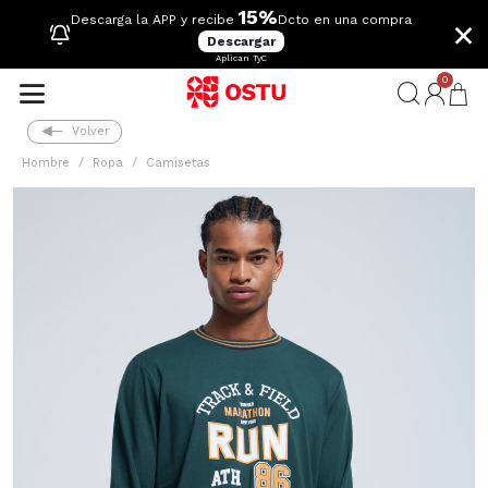
15%
×
Descarga la APP y recibe
Dcto en una compra
Descargar
Aplican TyC
0
Volver
Hombre
Ropa
Camisetas