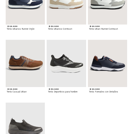
$ 99.900
$ 89.900
$ 99.900
Tenis Urbanos Runner Style
Tenis Urbanos Contrast
Tenis Urban Runner Contrast
$ 99.900
$ 89.900
$ 99.900
Tenis Casual Urban
Tenis Deportivos para hombre
Tenis Formales con Detalles