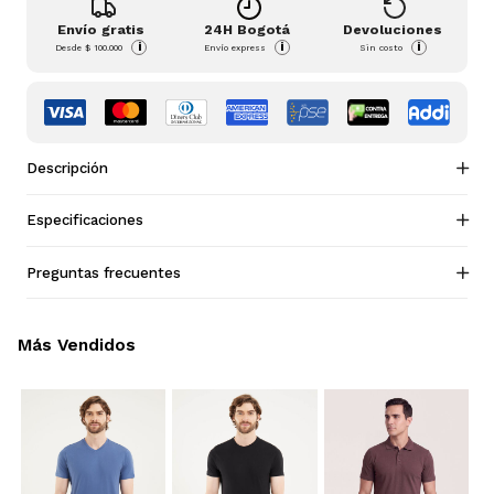
Envío gratis
24H Bogotá
Devoluciones
i
i
i
Desde
$ 100.000
Envío express
Sin costo
Descripción
Especificaciones
Preguntas frecuentes
Más Vendidos