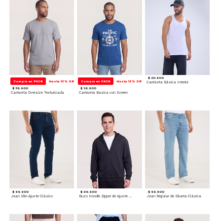
$ 20.900
Compra en PACK
Hasta 15% Off
Compra en PACK
Hasta 15% Off
Camiseta Básica Interior
$ 59.900
$ 39.900
Camiseta Oversize Texturizada
Camiseta Basica con Screen
$ 99.900
$ 99.900
$ 99.900
Jean Slim Ajuste Clásico
Buzo Hoodie Zipper de Ajuste Cómodo
Jean Regular de Silueta Clásica