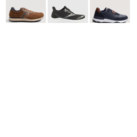
$ 99.900
$ 89.900
$ 99.900
Tenis Casual Urban
Tenis Deportivos para hombre
Tenis Formales con Detalles
$ 79.900
Tenis Deportivos sin Cordones para hombre
Accesorios para complementar