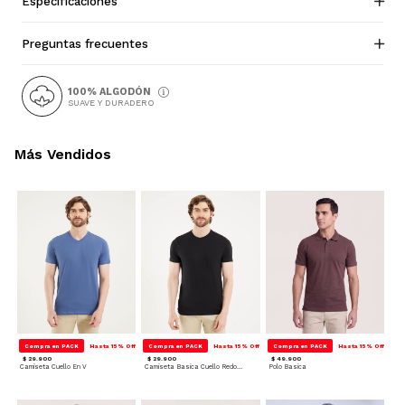
Especificaciones
Preguntas frecuentes
100% ALGODÓN
SUAVE Y DURADERO
Más Vendidos
Compra en PACK
Hasta 15% Off
Compra en PACK
Hasta 15% Off
Compra en PACK
Hasta 15% Off
$ 29.900
$ 29.900
$ 49.900
Camiseta Cuello En V
Camiseta Basica Cuello Redondo
Polo Basica