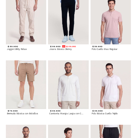
$ 89.900
$ 99.900
$ 89.910
$ 59.900
Jogger Utility Relax
Jeans Básico Skinny
Polo Cuello Mao Regular
$ 79.900
$ 69.900
$ 69.900
Bermuda Básica con Bolsillos
Camiseta Manga Larga con Cuello Henley
Polo Básica Cuello Tejido