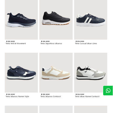
$ 89.900
$ 99.900
$ 89.900
Tenis Knit Air Movement
Tenis Deportivos Urbanos
Tenis Casual Urban Lines
$ 99.900
$ 89.900
$ 99.900
Tenis Urbanos Runner Style
Tenis Urbanos Contrast
Tenis Urban Runner Contrast