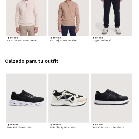
$ 99.900
$ 89.900
$ 79.900
Saco Cuello Alto con Textura Trenzada
Saco Tejido con Cremallera
Jogger Comfort Fit
Calzado para tu outfit
$ 79.900
$ 99.000
$ 89.900
Tenis Knit Urban Comfort
Tenis Chunky Urban Mesh
Tenis Clásicos con Detalle Lateral