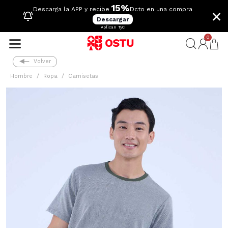
15%
×
Descarga la APP y recibe
Dcto en una compra
Descargar
Aplican TyC
0
Volver
Hombre
Ropa
Camisetas