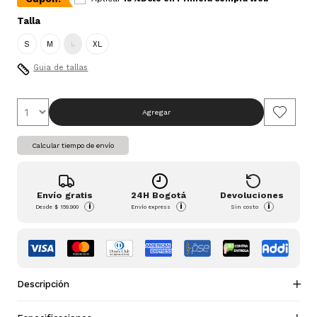
Talla
S
M
L
XL
Guia de tallas
Agregar
Calcular tiempo de envío
Envío gratis
24H Bogotá
Devoluciones
i
i
i
Desde
$ 159.900
Envío express
Sin costo
Descripción