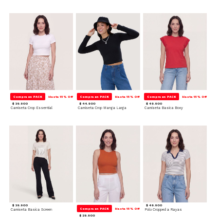
Compra en PACK
Hasta 15% Off
Compra en PACK
Hasta 15% Off
Compra en PACK
Hasta 15% Off
$ 39.900
$ 44.900
$ 49.900
Camiseta Crop Essential
Camiseta Crop Manga Larga
Camiseta Basica Boxy
$ 39.900
$ 49.900
Compra en PACK
Hasta 15% Off
Camiseta Basica Screen
Polo Cropped a Rayas
$ 29.900