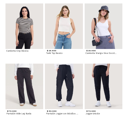
Camiseta Crop Básica
$ 29.900
$ 29.900
Tank Top Basico
Camiseta Manga Sisa Escotada
$ 79.900
$ 89.900
$ 79.900
Pantalón Wide Leg Burda
Pantalón Jogger con Bolsillos Cargo
Jogger Unicolor