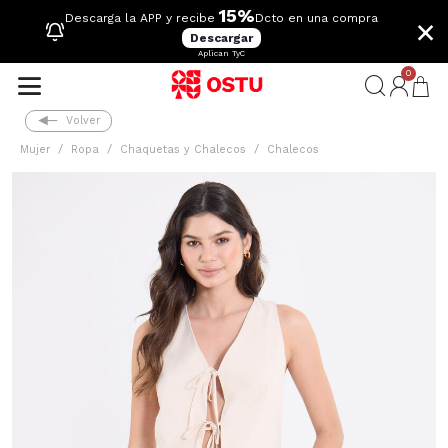
15%
×
Descarga la APP y recibe
Dcto en una compra
Descargar
Aplican TyC
0
Volver
Mujer
Ropa
Chaquetas y Chalecos
Chalecos