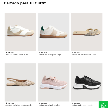
Calzado para tu Outfit
$ 94.900
$ 89.900
$ 59.900
Tenis Casuales para Mujer
Tenis Casuales para Mujer
Sandalias Brillantes de Tiras
$ 69.900
$ 89.900
$ 99.900
Baletas Caladas Destalonadas
Tenis Casual Knit Comfort
Tenis Chunky Sport Black