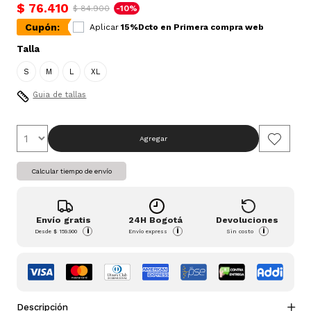
$ 76.410
$ 84.900
-10%
Cupón:
Aplicar
15%Dcto en Primera compra web
Talla
S
M
L
XL
Guia de tallas
Agregar
Calcular tiempo de envío
Envío gratis
24H Bogotá
Devoluciones
i
i
i
Desde
$ 159.900
Envío express
Sin costo
Descripción