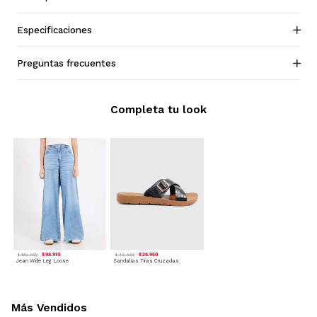
Especificaciones
Preguntas frecuentes
Completa tu look
$ 98.910
$ 24.950
$ 109.900
$ 49.900
Jean Wide Leg Loose
Sandalias Tiras Cruzadas
Más Vendidos