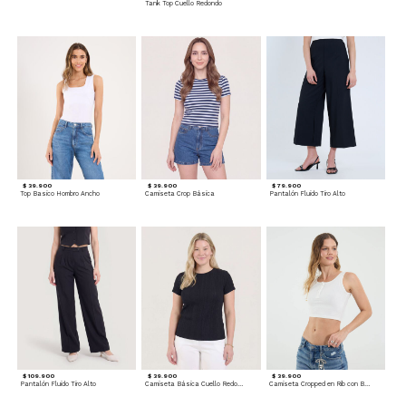
Tank Top Cuello Redondo
$ 39.900
$ 39.900
$ 79.900
Top Basico Hombro Ancho
Camiseta Crop Básica
Pantalón Fluido Tiro Alto
$ 109.900
$ 39.900
$ 39.900
Pantalón Fluido Tiro Alto
Camiseta Básica Cuello Redondo
Camiseta Cropped en Rib con Botones