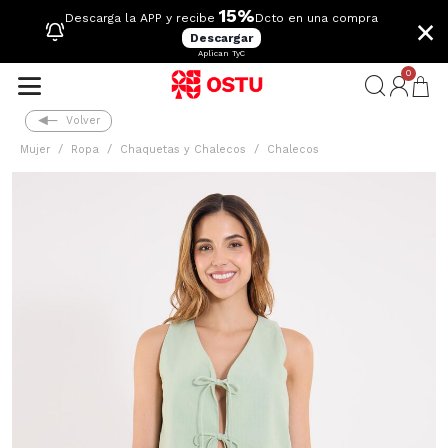
15%
×
Descarga la APP y recibe
Dcto en una compra
Descargar
Aplican TyC
0
Volver
Mujer
Ropa
Chaquetas y Chalecos
Chalecos