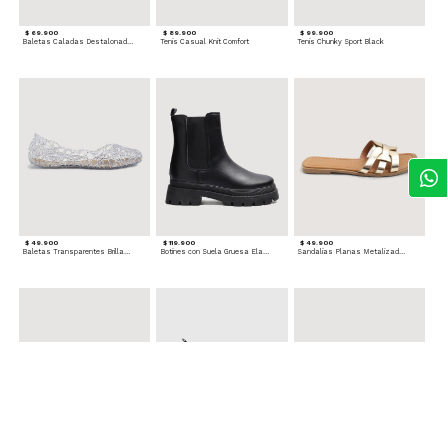
$ 69.900
$ 89.900
$ 99.900
Baletas Caladas Destalonadas
Tenis Casual Knit Comfort
Tenis Chunky Sport Black
$ 49.900
$ 119.900
$ 49.900
Baletas Transparentes Brillantes
Botines con Suela Gruesa Elastizada
Sandalias Planas Metalizadas