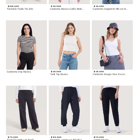
$ 109.900
$ 39.900
$ 39.900
Pantalón Fluido Tiro Alto
Camiseta Básica Cuello Redondo
Camiseta Cropped en Rib con Botones
Camiseta Crop Básica
$ 29.900
$ 29.900
Tank Top Basico
Camiseta Manga Sisa Escotada
$ 79.900
$ 89.900
$ 79.900
Pantalón Wide Leg Burda
Pantalón Jogger con Bolsillos Cargo
Jogger Unicolor