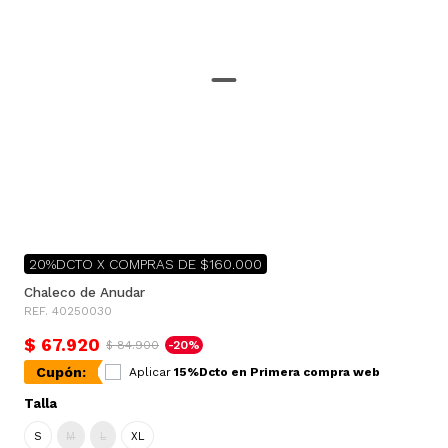
20%DCTO X COMPRAS DE $160.000
Chaleco de Anudar
REF. 40250030
$ 67.920
$ 84.900
-20%
Cupón:
Aplicar
15%Dcto en Primera compra web
Talla
S
M
L
XL