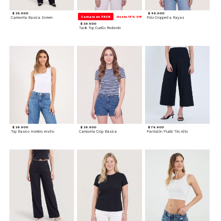
$ 39.900
$ 49.900
Compra en PACK
Hasta 15% Off
Camiseta Basica Screen
Polo Cropped a Rayas
$ 29.900
Tank Top Cuello Redondo
$ 39.900
$ 39.900
$ 79.900
Top Basico Hombro Ancho
Camiseta Crop Básica
Pantalón Fluido Tiro Alto