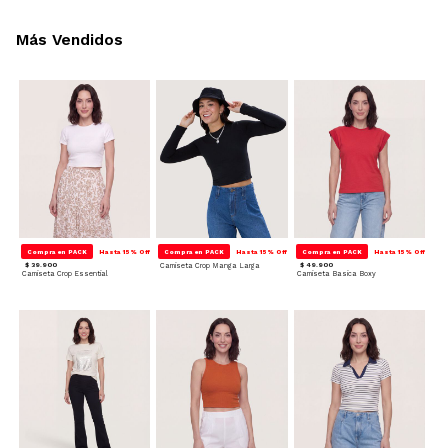
Más Vendidos
Compra en PACK
Hasta 15% Off
Compra en PACK
Hasta 15% Off
Compra en PACK
Hasta 15% Off
$ 39.900
Camiseta Crop Manga Larga
$ 49.900
Camiseta Crop Essential
Camiseta Basica Boxy