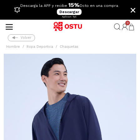
15%
×
Descarga la APP y recibe
Dcto en una compra
Descargar
Aplican TyC
0
Volver
Hombre
Ropa Deportiva
Chaquetas