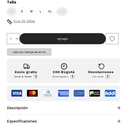
Talla
XS
S
M
L
XL
XXL
Guia de tallas
Agregar
Calcular tiempo de envío
Envío gratis
24H Bogotá
Devoluciones
i
i
i
Desde
$ 159.900
Envío express
Sin costo
Descripción
Especificaciones