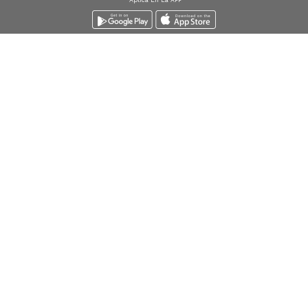
Descarga la
APP
Envío express
Envío gratis desde
$
Devolucio
Bogota*
159.900
sin cost
Búsquedas en tendencias
Jeans para mujer
Jeans para hombre
Buzos para hombre
Camisetas para hombre
Chaquetas para hombre
Ver más
▼