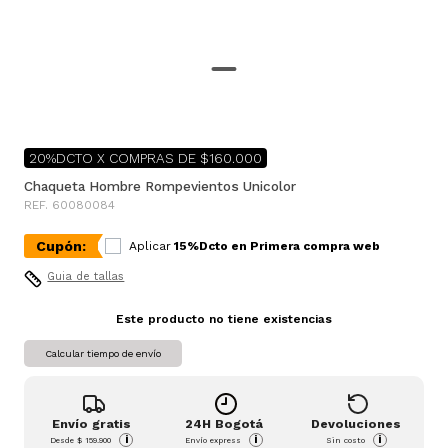
20%DCTO X COMPRAS DE $160.000
Chaqueta Hombre Rompevientos Unicolor
REF. 60080084
Cupón:
Aplicar
15%Dcto en Primera compra web
Guia de tallas
Este producto no tiene existencias
Calcular tiempo de envío
Envío gratis
24H Bogotá
Devoluciones
i
i
i
Desde
$ 159.900
Envío express
Sin costo