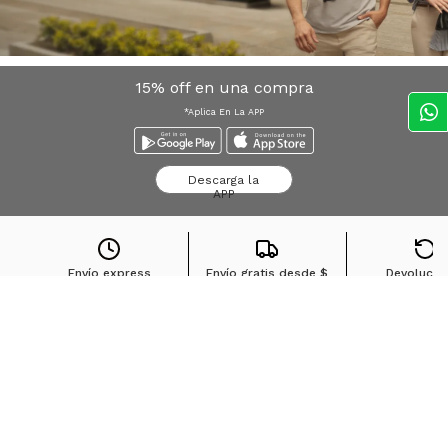
15% off en una compra
*Aplica En La APP
Descarga la
APP
Envío express
Envío gratis desde
$
Devolucio
Bogota*
159.900
sin cost
Búsquedas en tendencias
Jeans para mujer
Jeans para hombre
Buzos para hombre
Camisetas para hombre