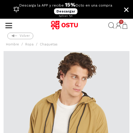
15%
×
Descarga la APP y recibe
Dcto en una compra
Descargar
Aplican TyC
0
Volver
Hombre
Ropa
Chaquetas