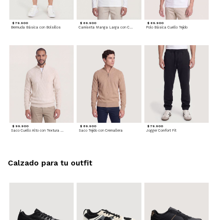
$ 79.900
$ 69.900
$ 69.900
Bermuda Básica con Bolsillos
Camiseta Manga Larga con Cuello Henley
Polo Básica Cuello Tejido
$ 99.900
$ 89.900
$ 79.900
Saco Cuello Alto con Textura Trenzada
Saco Tejido con Cremallera
Jogger Comfort Fit
Calzado para tu outfit