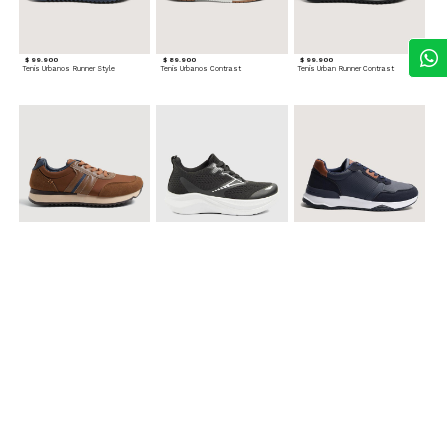
$ 99.900
$ 89.900
$ 99.900
Tenis Urbanos Runner Style
Tenis Urbanos Contrast
Tenis Urban Runner Contrast
$ 99.900
$ 89.900
$ 99.900
Tenis Casual Urban
Tenis Deportivos para hombre
Tenis Formales con Detalles