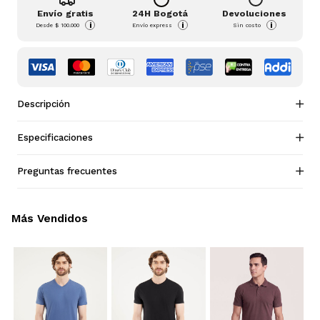
Envío gratis
24H Bogotá
Devoluciones
i
i
i
Desde
$ 100.000
Envío express
Sin costo
Descripción
Especificaciones
Preguntas frecuentes
Más Vendidos