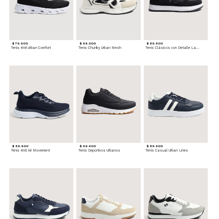
$ 79.900
$ 99.000
$ 89.900
Tenis Knit Urban Comfort
Tenis Chunky Urban Mesh
Tenis Clásicos con Detalle Lateral
$ 89.900
$ 99.900
$ 89.900
Tenis Knit Air Movement
Tenis Deportivos Urbanos
Tenis Casual Urban Lines