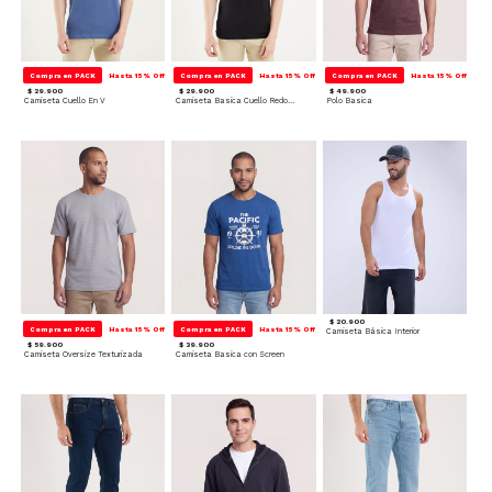
Compra en PACK
Hasta 15% Off
Compra en PACK
Hasta 15% Off
Compra en PACK
Hasta 15% Off
$ 29.900
$ 29.900
$ 49.900
Camiseta Cuello En V
Camiseta Basica Cuello Redondo
Polo Basica
$ 20.900
Compra en PACK
Hasta 15% Off
Compra en PACK
Hasta 15% Off
Camiseta Básica Interior
$ 59.900
$ 39.900
Camiseta Oversize Texturizada
Camiseta Basica con Screen