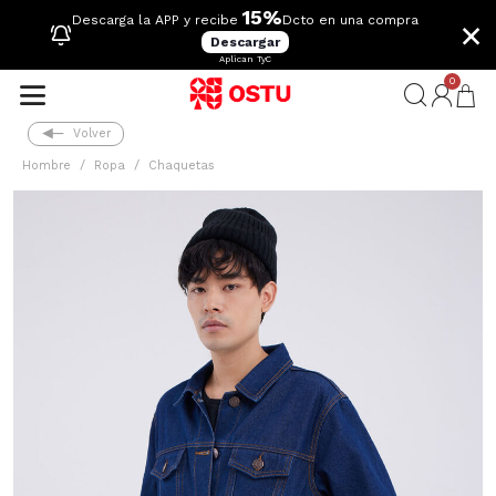
15%
×
Descarga la APP y recibe
Dcto en una compra
Descargar
Aplican TyC
0
Volver
Hombre
Ropa
Chaquetas