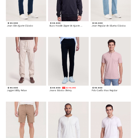
$ 99.900
$ 99.900
$ 99.900
Jean Slim Ajuste Clásico
Buzo Hoodie Zipper de Ajuste Cómodo
Jean Regular de Silueta Clásica
$ 89.900
$ 99.900
$ 89.910
$ 59.900
Jogger Utility Relax
Jeans Básico Skinny
Polo Cuello Mao Regular